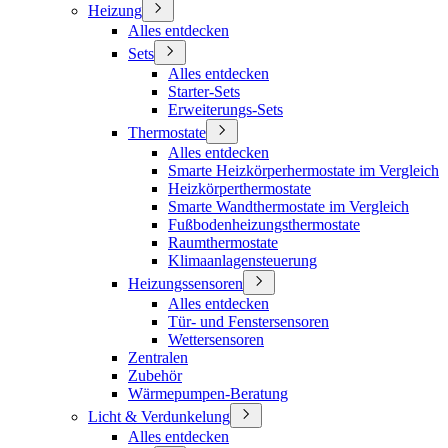
Heizung
Alles entdecken
Sets
Alles entdecken
Starter-Sets
Erweiterungs-Sets
Thermostate
Alles entdecken
Smarte Heizkörperhermostate im Vergleich
Heizkörperthermostate
Smarte Wandthermostate im Vergleich
Fußbodenheizungsthermostate
Raumthermostate
Klimaanlagensteuerung
Heizungssensoren
Alles entdecken
Tür- und Fenstersensoren
Wettersensoren
Zentralen
Zubehör
Wärmepumpen-Beratung
Licht & Verdunkelung
Alles entdecken