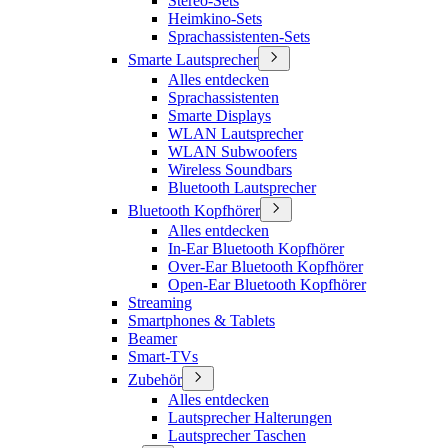
Stereo-Sets
Heimkino-Sets
Sprachassistenten-Sets
Smarte Lautsprecher
Alles entdecken
Sprachassistenten
Smarte Displays
WLAN Lautsprecher
WLAN Subwoofers
Wireless Soundbars
Bluetooth Lautsprecher
Bluetooth Kopfhörer
Alles entdecken
In-Ear Bluetooth Kopfhörer
Over-Ear Bluetooth Kopfhörer
Open-Ear Bluetooth Kopfhörer
Streaming
Smartphones & Tablets
Beamer
Smart-TVs
Zubehör
Alles entdecken
Lautsprecher Halterungen
Lautsprecher Taschen