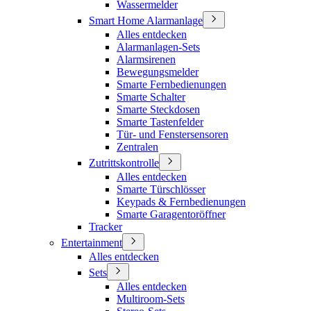
Wassermelder
Smart Home Alarmanlage
Alles entdecken
Alarmanlagen-Sets
Alarmsirenen
Bewegungsmelder
Smarte Fernbedienungen
Smarte Schalter
Smarte Steckdosen
Smarte Tastenfelder
Tür- und Fenstersensoren
Zentralen
Zutrittskontrolle
Alles entdecken
Smarte Türschlösser
Keypads & Fernbedienungen
Smarte Garagentoröffner
Tracker
Entertainment
Alles entdecken
Sets
Alles entdecken
Multiroom-Sets