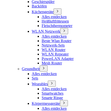
Geschirrspüler
Backöfen
Küchengeräte
Alles entdecken
Heißluftfritteusen
Fleischthermometer
WLAN Netzwerk
Alles entdecken
Beste Wlan Router
Netzwerk-Sets
WLAN Router
WLAN Repeater
PowerLAN Adapter
Mesh Router
Gesundheit
Alles entdecken
Sets
Wearables
Alles entdecken
Smartwatches
Smarte Ringe
Körpermessgeräte
Alles entdecken