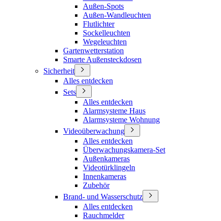
Außen-Spots
Außen-Wandleuchten
Flutlichter
Sockelleuchten
Wegeleuchten
Gartenwetterstation
Smarte Außensteckdosen
Sicherheit
Alles entdecken
Sets
Alles entdecken
Alarmsysteme Haus
Alarmsysteme Wohnung
Videoüberwachung
Alles entdecken
Überwachungskamera-Set
Außenkameras
Videotürklingeln
Innenkameras
Zubehör
Brand- und Wasserschutz
Alles entdecken
Rauchmelder