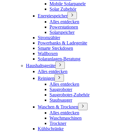
Mobile Solarpanele
Solar Zubehör
Energiespeicher
Alles entdecken
Powerstationen
Solarspeicher
Stromzähler
Powerbanks & Ladegeräte
Smarte Steckdosen
Wallboxen
Solaranlagen-Beratung
Haushaltsgeräte
Alles entdecken
Reinigen
Alles entdecken
Saugroboter
Saugroboter-Zubehör
Staubsauger
Waschen & Trocknen
Alles entdecken
Waschmaschinen
Trockner
Kühlschränke