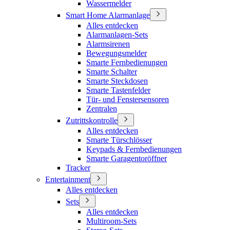
Wassermelder
Smart Home Alarmanlage
Alles entdecken
Alarmanlagen-Sets
Alarmsirenen
Bewegungsmelder
Smarte Fernbedienungen
Smarte Schalter
Smarte Steckdosen
Smarte Tastenfelder
Tür- und Fenstersensoren
Zentralen
Zutrittskontrolle
Alles entdecken
Smarte Türschlösser
Keypads & Fernbedienungen
Smarte Garagentoröffner
Tracker
Entertainment
Alles entdecken
Sets
Alles entdecken
Multiroom-Sets