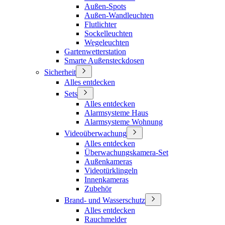
Außen-Spots
Außen-Wandleuchten
Flutlichter
Sockelleuchten
Wegeleuchten
Gartenwetterstation
Smarte Außensteckdosen
Sicherheit
Alles entdecken
Sets
Alles entdecken
Alarmsysteme Haus
Alarmsysteme Wohnung
Videoüberwachung
Alles entdecken
Überwachungskamera-Set
Außenkameras
Videotürklingeln
Innenkameras
Zubehör
Brand- und Wasserschutz
Alles entdecken
Rauchmelder