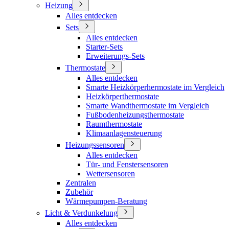
Heizung
Alles entdecken
Sets
Alles entdecken
Starter-Sets
Erweiterungs-Sets
Thermostate
Alles entdecken
Smarte Heizkörperhermostate im Vergleich
Heizkörperthermostate
Smarte Wandthermostate im Vergleich
Fußbodenheizungsthermostate
Raumthermostate
Klimaanlagensteuerung
Heizungssensoren
Alles entdecken
Tür- und Fenstersensoren
Wettersensoren
Zentralen
Zubehör
Wärmepumpen-Beratung
Licht & Verdunkelung
Alles entdecken