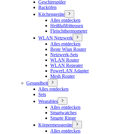
Geschirrspüler
Backöfen
Küchengeräte
Alles entdecken
Heißluftfritteusen
Fleischthermometer
WLAN Netzwerk
Alles entdecken
Beste Wlan Router
Netzwerk-Sets
WLAN Router
WLAN Repeater
PowerLAN Adapter
Mesh Router
Gesundheit
Alles entdecken
Sets
Wearables
Alles entdecken
Smartwatches
Smarte Ringe
Körpermessgeräte
Alles entdecken