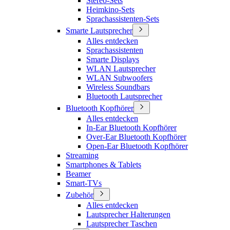
Stereo-Sets
Heimkino-Sets
Sprachassistenten-Sets
Smarte Lautsprecher
Alles entdecken
Sprachassistenten
Smarte Displays
WLAN Lautsprecher
WLAN Subwoofers
Wireless Soundbars
Bluetooth Lautsprecher
Bluetooth Kopfhörer
Alles entdecken
In-Ear Bluetooth Kopfhörer
Over-Ear Bluetooth Kopfhörer
Open-Ear Bluetooth Kopfhörer
Streaming
Smartphones & Tablets
Beamer
Smart-TVs
Zubehör
Alles entdecken
Lautsprecher Halterungen
Lautsprecher Taschen