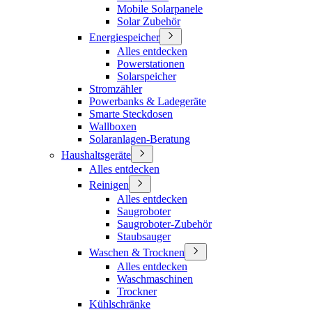
Mobile Solarpanele
Solar Zubehör
Energiespeicher
Alles entdecken
Powerstationen
Solarspeicher
Stromzähler
Powerbanks & Ladegeräte
Smarte Steckdosen
Wallboxen
Solaranlagen-Beratung
Haushaltsgeräte
Alles entdecken
Reinigen
Alles entdecken
Saugroboter
Saugroboter-Zubehör
Staubsauger
Waschen & Trocknen
Alles entdecken
Waschmaschinen
Trockner
Kühlschränke