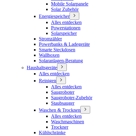
Mobile Solarpanele
Solar Zubehör
Energiespeicher
Alles entdecken
Powerstationen
Solarspeicher
Stromzähler
Powerbanks & Ladegeräte
Smarte Steckdosen
Wallboxen
Solaranlagen-Beratung
Haushaltsgeräte
Alles entdecken
Reinigen
Alles entdecken
Saugroboter
Saugroboter-Zubehör
Staubsauger
Waschen & Trocknen
Alles entdecken
Waschmaschinen
Trockner
Kühlschränke