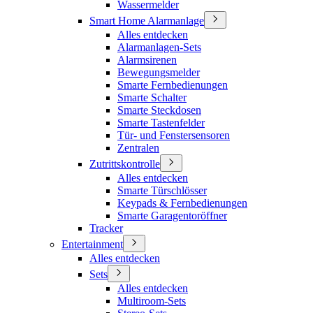
Wassermelder
Smart Home Alarmanlage
Alles entdecken
Alarmanlagen-Sets
Alarmsirenen
Bewegungsmelder
Smarte Fernbedienungen
Smarte Schalter
Smarte Steckdosen
Smarte Tastenfelder
Tür- und Fenstersensoren
Zentralen
Zutrittskontrolle
Alles entdecken
Smarte Türschlösser
Keypads & Fernbedienungen
Smarte Garagentoröffner
Tracker
Entertainment
Alles entdecken
Sets
Alles entdecken
Multiroom-Sets