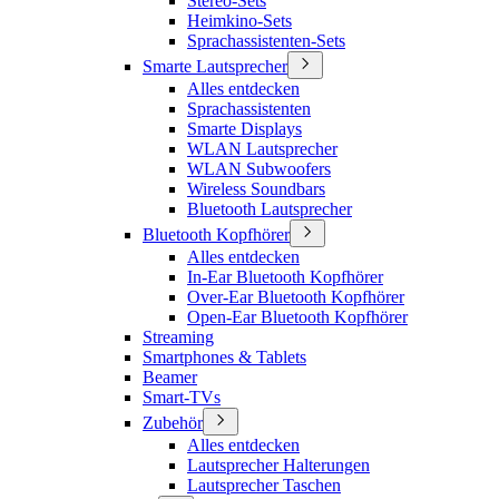
Stereo-Sets
Heimkino-Sets
Sprachassistenten-Sets
Smarte Lautsprecher
Alles entdecken
Sprachassistenten
Smarte Displays
WLAN Lautsprecher
WLAN Subwoofers
Wireless Soundbars
Bluetooth Lautsprecher
Bluetooth Kopfhörer
Alles entdecken
In-Ear Bluetooth Kopfhörer
Over-Ear Bluetooth Kopfhörer
Open-Ear Bluetooth Kopfhörer
Streaming
Smartphones & Tablets
Beamer
Smart-TVs
Zubehör
Alles entdecken
Lautsprecher Halterungen
Lautsprecher Taschen