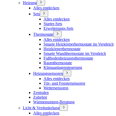
Heizung
Alles entdecken
Sets
Alles entdecken
Starter-Sets
Erweiterungs-Sets
Thermostate
Alles entdecken
Smarte Heizkörperhermostate im Vergleich
Heizkörperthermostate
Smarte Wandthermostate im Vergleich
Fußbodenheizungsthermostate
Raumthermostate
Klimaanlagensteuerung
Heizungssensoren
Alles entdecken
Tür- und Fenstersensoren
Wettersensoren
Zentralen
Zubehör
Wärmepumpen-Beratung
Licht & Verdunkelung
Alles entdecken