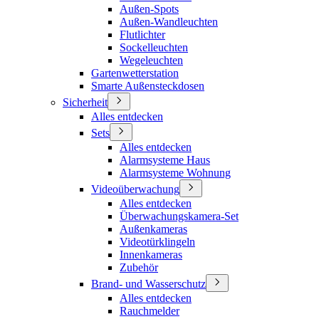
Außen-Spots
Außen-Wandleuchten
Flutlichter
Sockelleuchten
Wegeleuchten
Gartenwetterstation
Smarte Außensteckdosen
Sicherheit
Alles entdecken
Sets
Alles entdecken
Alarmsysteme Haus
Alarmsysteme Wohnung
Videoüberwachung
Alles entdecken
Überwachungskamera-Set
Außenkameras
Videotürklingeln
Innenkameras
Zubehör
Brand- und Wasserschutz
Alles entdecken
Rauchmelder