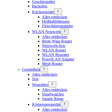
Geschirrspüler
Backöfen
Küchengeräte
Alles entdecken
Heißluftfritteusen
Fleischthermometer
WLAN Netzwerk
Alles entdecken
Beste Wlan Router
Netzwerk-Sets
WLAN Router
WLAN Repeater
PowerLAN Adapter
Mesh Router
Gesundheit
Alles entdecken
Sets
Wearables
Alles entdecken
Smartwatches
Smarte Ringe
Körpermessgeräte
Alles entdecken