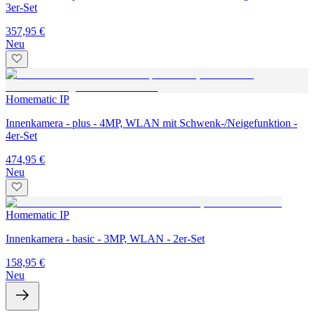
3er-Set
357,95 €
Neu
Homematic IP
Innenkamera - plus - 4MP, WLAN mit Schwenk-/Neigefunktion -
4er-Set
474,95 €
Neu
Homematic IP
Innenkamera - basic - 3MP, WLAN - 2er-Set
158,95 €
Neu