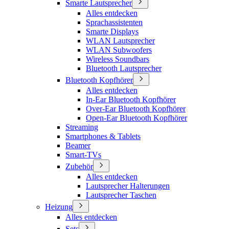
Smarte Lautsprecher
Alles entdecken
Sprachassistenten
Smarte Displays
WLAN Lautsprecher
WLAN Subwoofers
Wireless Soundbars
Bluetooth Lautsprecher
Bluetooth Kopfhörer
Alles entdecken
In-Ear Bluetooth Kopfhörer
Over-Ear Bluetooth Kopfhörer
Open-Ear Bluetooth Kopfhörer
Streaming
Smartphones & Tablets
Beamer
Smart-TVs
Zubehör
Alles entdecken
Lautsprecher Halterungen
Lautsprecher Taschen
Heizung
Alles entdecken
Sets