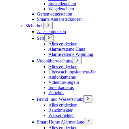
Sockelleuchten
Wegeleuchten
Gartenwetterstation
Smarte Außensteckdosen
Sicherheit
Alles entdecken
Sets
Alles entdecken
Alarmsysteme Haus
Alarmsysteme Wohnung
Videoüberwachung
Alles entdecken
Überwachungskamera-Set
Außenkameras
Videotürklingeln
Innenkameras
Zubehör
Brand- und Wasserschutz
Alles entdecken
Rauchmelder
Wassermelder
Smart Home Alarmanlage
Alles entdecken