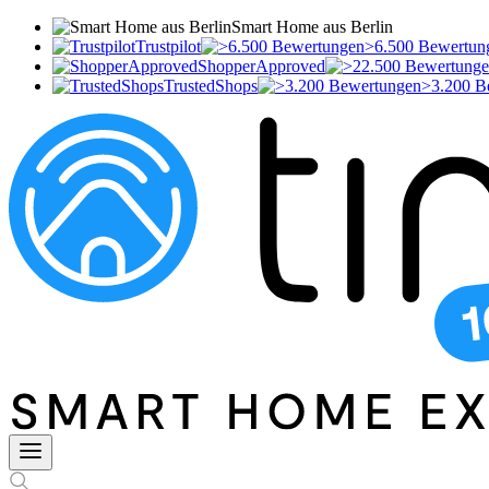
Smart Home aus Berlin
Trustpilot
>6.500 Bewertun
ShopperApproved
TrustedShops
>3.200 B