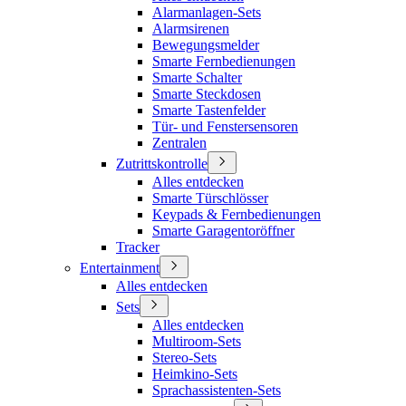
Alarmanlagen-Sets
Alarmsirenen
Bewegungsmelder
Smarte Fernbedienungen
Smarte Schalter
Smarte Steckdosen
Smarte Tastenfelder
Tür- und Fenstersensoren
Zentralen
Zutrittskontrolle
Alles entdecken
Smarte Türschlösser
Keypads & Fernbedienungen
Smarte Garagentoröffner
Tracker
Entertainment
Alles entdecken
Sets
Alles entdecken
Multiroom-Sets
Stereo-Sets
Heimkino-Sets
Sprachassistenten-Sets