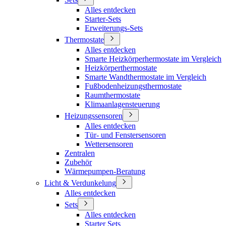
Alles entdecken
Starter-Sets
Erweiterungs-Sets
Thermostate
Alles entdecken
Smarte Heizkörperhermostate im Vergleich
Heizkörperthermostate
Smarte Wandthermostate im Vergleich
Fußbodenheizungsthermostate
Raumthermostate
Klimaanlagensteuerung
Heizungssensoren
Alles entdecken
Tür- und Fenstersensoren
Wettersensoren
Zentralen
Zubehör
Wärmepumpen-Beratung
Licht & Verdunkelung
Alles entdecken
Sets
Alles entdecken
Starter Sets