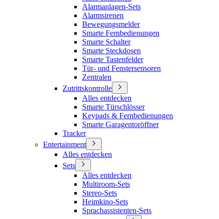
Alarmanlagen-Sets
Alarmsirenen
Bewegungsmelder
Smarte Fernbedienungen
Smarte Schalter
Smarte Steckdosen
Smarte Tastenfelder
Tür- und Fenstersensoren
Zentralen
Zutrittskontrolle
Alles entdecken
Smarte Türschlösser
Keypads & Fernbedienungen
Smarte Garagentoröffner
Tracker
Entertainment
Alles entdecken
Sets
Alles entdecken
Multiroom-Sets
Stereo-Sets
Heimkino-Sets
Sprachassistenten-Sets