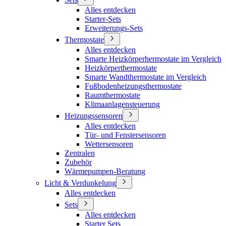
Alles entdecken
Starter-Sets
Erweiterungs-Sets
Thermostate
Alles entdecken
Smarte Heizkörperhermostate im Vergleich
Heizkörperthermostate
Smarte Wandthermostate im Vergleich
Fußbodenheizungsthermostate
Raumthermostate
Klimaanlagensteuerung
Heizungssensoren
Alles entdecken
Tür- und Fenstersensoren
Wettersensoren
Zentralen
Zubehör
Wärmepumpen-Beratung
Licht & Verdunkelung
Alles entdecken
Sets
Alles entdecken
Starter Sets