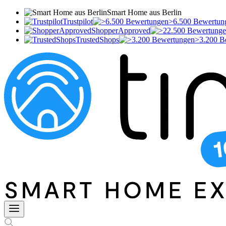
Smart Home aus Berlin
Trustpilot
>6.500 Bewertun
ShopperApproved
TrustedShops
>3.200 B