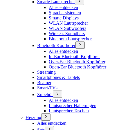
Smarte Lautsprecher
Alles entdecken
Sprachassistenten
Smarte Displays
WLAN Lautsprecher
WLAN Subwoofers
Wireless Soundbars
Bluetooth Lautsprecher
Bluetooth Kopfhörer
Alles entdecken
In-Ear Bluetooth Kopfhörer
Over-Ear Bluetooth Kopfhörer
Open-Ear Bluetooth Kopfhörer
Streaming
Smartphones & Tablets
Beamer
Smart-TVs
Zubehör
Alles entdecken
Lautsprecher Halterungen
Lautsprecher Taschen
Heizung
Alles entdecken
Sets