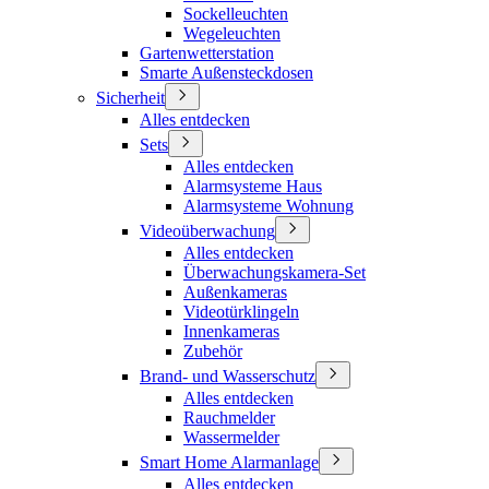
Sockelleuchten
Wegeleuchten
Gartenwetterstation
Smarte Außensteckdosen
Sicherheit
Alles entdecken
Sets
Alles entdecken
Alarmsysteme Haus
Alarmsysteme Wohnung
Videoüberwachung
Alles entdecken
Überwachungskamera-Set
Außenkameras
Videotürklingeln
Innenkameras
Zubehör
Brand- und Wasserschutz
Alles entdecken
Rauchmelder
Wassermelder
Smart Home Alarmanlage
Alles entdecken