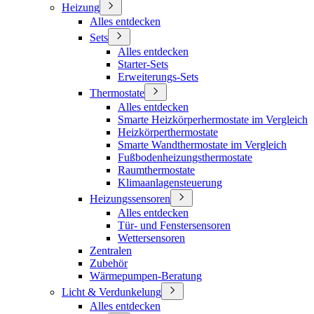
Heizung
Alles entdecken
Sets
Alles entdecken
Starter-Sets
Erweiterungs-Sets
Thermostate
Alles entdecken
Smarte Heizkörperhermostate im Vergleich
Heizkörperthermostate
Smarte Wandthermostate im Vergleich
Fußbodenheizungsthermostate
Raumthermostate
Klimaanlagensteuerung
Heizungssensoren
Alles entdecken
Tür- und Fenstersensoren
Wettersensoren
Zentralen
Zubehör
Wärmepumpen-Beratung
Licht & Verdunkelung
Alles entdecken