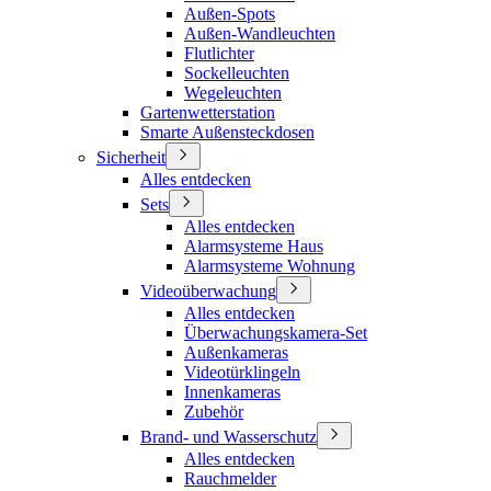
Außen-Spots
Außen-Wandleuchten
Flutlichter
Sockelleuchten
Wegeleuchten
Gartenwetterstation
Smarte Außensteckdosen
Sicherheit
Alles entdecken
Sets
Alles entdecken
Alarmsysteme Haus
Alarmsysteme Wohnung
Videoüberwachung
Alles entdecken
Überwachungskamera-Set
Außenkameras
Videotürklingeln
Innenkameras
Zubehör
Brand- und Wasserschutz
Alles entdecken
Rauchmelder