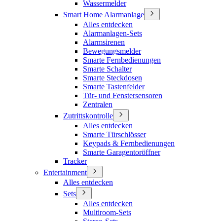
Wassermelder
Smart Home Alarmanlage
Alles entdecken
Alarmanlagen-Sets
Alarmsirenen
Bewegungsmelder
Smarte Fernbedienungen
Smarte Schalter
Smarte Steckdosen
Smarte Tastenfelder
Tür- und Fenstersensoren
Zentralen
Zutrittskontrolle
Alles entdecken
Smarte Türschlösser
Keypads & Fernbedienungen
Smarte Garagentoröffner
Tracker
Entertainment
Alles entdecken
Sets
Alles entdecken
Multiroom-Sets