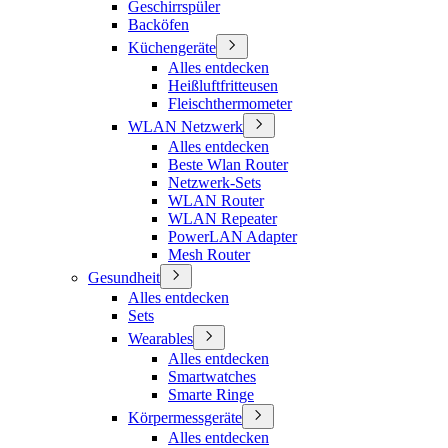
Geschirrspüler
Backöfen
Küchengeräte
Alles entdecken
Heißluftfritteusen
Fleischthermometer
WLAN Netzwerk
Alles entdecken
Beste Wlan Router
Netzwerk-Sets
WLAN Router
WLAN Repeater
PowerLAN Adapter
Mesh Router
Gesundheit
Alles entdecken
Sets
Wearables
Alles entdecken
Smartwatches
Smarte Ringe
Körpermessgeräte
Alles entdecken