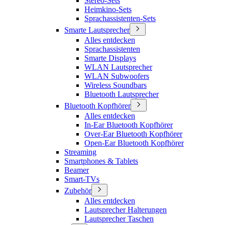
Stereo-Sets
Heimkino-Sets
Sprachassistenten-Sets
Smarte Lautsprecher
Alles entdecken
Sprachassistenten
Smarte Displays
WLAN Lautsprecher
WLAN Subwoofers
Wireless Soundbars
Bluetooth Lautsprecher
Bluetooth Kopfhörer
Alles entdecken
In-Ear Bluetooth Kopfhörer
Over-Ear Bluetooth Kopfhörer
Open-Ear Bluetooth Kopfhörer
Streaming
Smartphones & Tablets
Beamer
Smart-TVs
Zubehör
Alles entdecken
Lautsprecher Halterungen
Lautsprecher Taschen