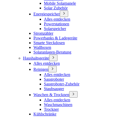
Mobile Solarpanele
Solar Zubehör
Energiespeicher
Alles entdecken
Powerstationen
Solarspeicher
Stromzähler
Powerbanks & Ladegeräte
Smarte Steckdosen
Wallboxen
Solaranlagen-Beratung
Haushaltsgeräte
Alles entdecken
Reinigen
Alles entdecken
Saugroboter
Saugroboter-Zubehör
Staubsauger
Waschen & Trocknen
Alles entdecken
Waschmaschinen
Trockner
Kühlschränke