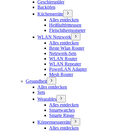
Geschirrspüler
Backöfen
Küchengeräte
Alles entdecken
Heißluftfritteusen
Fleischthermometer
WLAN Netzwerk
Alles entdecken
Beste Wlan Router
Netzwerk-Sets
WLAN Router
WLAN Repeater
PowerLAN Adapter
Mesh Router
Gesundheit
Alles entdecken
Sets
Wearables
Alles entdecken
Smartwatches
Smarte Ringe
Körpermessgeräte
Alles entdecken