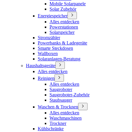
Mobile Solarpanele
Solar Zubehör
Energiespeicher
Alles entdecken
Powerstationen
Solarspeicher
Stromzähler
Powerbanks & Ladegeräte
Smarte Steckdosen
Wallboxen
Solaranlagen-Beratung
Haushaltsgeräte
Alles entdecken
Reinigen
Alles entdecken
Saugroboter
Saugroboter-Zubehör
Staubsauger
Waschen & Trocknen
Alles entdecken
Waschmaschinen
Trockner
Kühlschränke