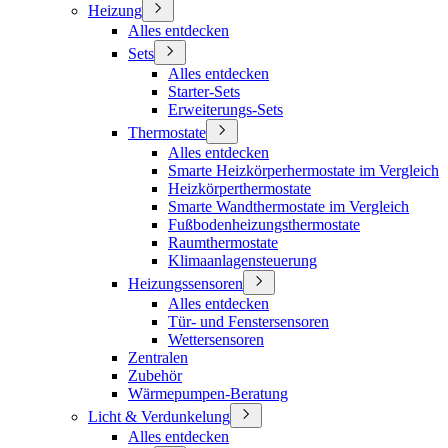
Heizung
Alles entdecken
Sets
Alles entdecken
Starter-Sets
Erweiterungs-Sets
Thermostate
Alles entdecken
Smarte Heizkörperhermostate im Vergleich
Heizkörperthermostate
Smarte Wandthermostate im Vergleich
Fußbodenheizungsthermostate
Raumthermostate
Klimaanlagensteuerung
Heizungssensoren
Alles entdecken
Tür- und Fenstersensoren
Wettersensoren
Zentralen
Zubehör
Wärmepumpen-Beratung
Licht & Verdunkelung
Alles entdecken