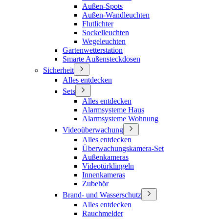
Außen-Spots
Außen-Wandleuchten
Flutlichter
Sockelleuchten
Wegeleuchten
Gartenwetterstation
Smarte Außensteckdosen
Sicherheit
Alles entdecken
Sets
Alles entdecken
Alarmsysteme Haus
Alarmsysteme Wohnung
Videoüberwachung
Alles entdecken
Überwachungskamera-Set
Außenkameras
Videotürklingeln
Innenkameras
Zubehör
Brand- und Wasserschutz
Alles entdecken
Rauchmelder