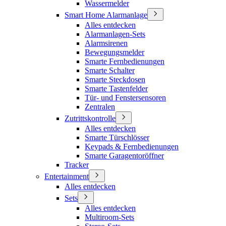
Wassermelder
Smart Home Alarmanlage
Alles entdecken
Alarmanlagen-Sets
Alarmsirenen
Bewegungsmelder
Smarte Fernbedienungen
Smarte Schalter
Smarte Steckdosen
Smarte Tastenfelder
Tür- und Fenstersensoren
Zentralen
Zutrittskontrolle
Alles entdecken
Smarte Türschlösser
Keypads & Fernbedienungen
Smarte Garagentoröffner
Tracker
Entertainment
Alles entdecken
Sets
Alles entdecken
Multiroom-Sets