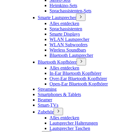
Stereo-Sets
Heimkino-Sets
Sprachassistenten-Sets
Smarte Lautsprecher
Alles entdecken
Sprachassistenten
Smarte Displays
WLAN Lautsprecher
WLAN Subwoofers
Wireless Soundbars
Bluetooth Lautsprecher
Bluetooth Kopfhörer
Alles entdecken
In-Ear Bluetooth Kopfhörer
Over-Ear Bluetooth Kopfhörer
Open-Ear Bluetooth Kopfhörer
Streaming
Smartphones & Tablets
Beamer
Smart-TVs
Zubehör
Alles entdecken
Lautsprecher Halterungen
Lautsprecher Taschen