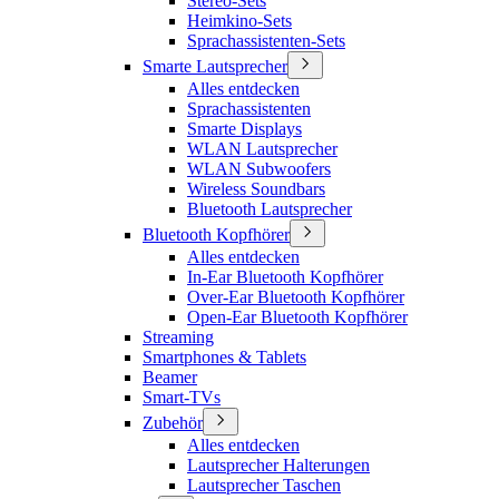
Stereo-Sets
Heimkino-Sets
Sprachassistenten-Sets
Smarte Lautsprecher
Alles entdecken
Sprachassistenten
Smarte Displays
WLAN Lautsprecher
WLAN Subwoofers
Wireless Soundbars
Bluetooth Lautsprecher
Bluetooth Kopfhörer
Alles entdecken
In-Ear Bluetooth Kopfhörer
Over-Ear Bluetooth Kopfhörer
Open-Ear Bluetooth Kopfhörer
Streaming
Smartphones & Tablets
Beamer
Smart-TVs
Zubehör
Alles entdecken
Lautsprecher Halterungen
Lautsprecher Taschen