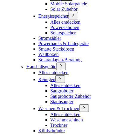
Mobile Solarpanele
Solar Zubehör
Energiespeicher
Alles entdecken
Powerstationen
Solarspeicher
Stromzähler
Powerbanks & Ladegeräte
Smarte Steckdosen
Wallboxen
Solaranlagen-Beratung
Haushaltsgeräte
Alles entdecken
Reinigen
Alles entdecken
Saugroboter
Saugroboter-Zubehör
Staubsauger
Waschen & Trocknen
Alles entdecken
Waschmaschinen
Trockner
Kühlschränke