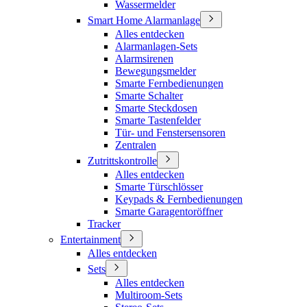
Wassermelder
Smart Home Alarmanlage
Alles entdecken
Alarmanlagen-Sets
Alarmsirenen
Bewegungsmelder
Smarte Fernbedienungen
Smarte Schalter
Smarte Steckdosen
Smarte Tastenfelder
Tür- und Fenstersensoren
Zentralen
Zutrittskontrolle
Alles entdecken
Smarte Türschlösser
Keypads & Fernbedienungen
Smarte Garagentoröffner
Tracker
Entertainment
Alles entdecken
Sets
Alles entdecken
Multiroom-Sets