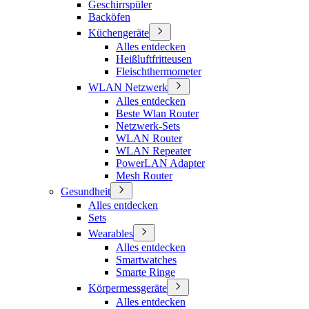
Geschirrspüler
Backöfen
Küchengeräte
Alles entdecken
Heißluftfritteusen
Fleischthermometer
WLAN Netzwerk
Alles entdecken
Beste Wlan Router
Netzwerk-Sets
WLAN Router
WLAN Repeater
PowerLAN Adapter
Mesh Router
Gesundheit
Alles entdecken
Sets
Wearables
Alles entdecken
Smartwatches
Smarte Ringe
Körpermessgeräte
Alles entdecken