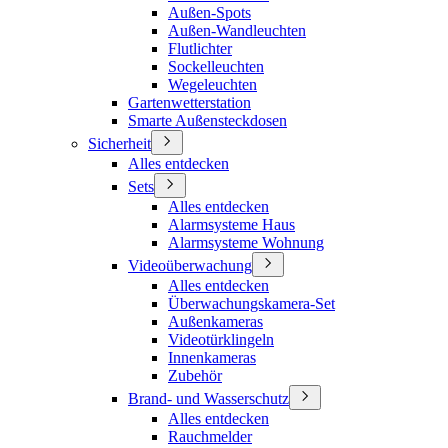
Außen-Spots
Außen-Wandleuchten
Flutlichter
Sockelleuchten
Wegeleuchten
Gartenwetterstation
Smarte Außensteckdosen
Sicherheit
Alles entdecken
Sets
Alles entdecken
Alarmsysteme Haus
Alarmsysteme Wohnung
Videoüberwachung
Alles entdecken
Überwachungskamera-Set
Außenkameras
Videotürklingeln
Innenkameras
Zubehör
Brand- und Wasserschutz
Alles entdecken
Rauchmelder