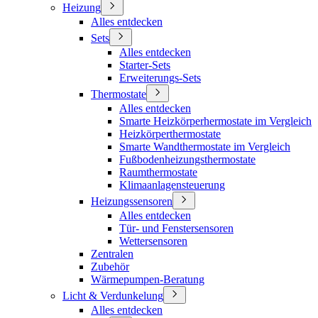
Heizung
Alles entdecken
Sets
Alles entdecken
Starter-Sets
Erweiterungs-Sets
Thermostate
Alles entdecken
Smarte Heizkörperhermostate im Vergleich
Heizkörperthermostate
Smarte Wandthermostate im Vergleich
Fußbodenheizungsthermostate
Raumthermostate
Klimaanlagensteuerung
Heizungssensoren
Alles entdecken
Tür- und Fenstersensoren
Wettersensoren
Zentralen
Zubehör
Wärmepumpen-Beratung
Licht & Verdunkelung
Alles entdecken