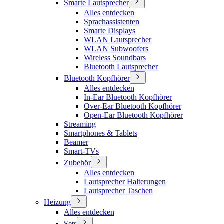
Smarte Lautsprecher
Alles entdecken
Sprachassistenten
Smarte Displays
WLAN Lautsprecher
WLAN Subwoofers
Wireless Soundbars
Bluetooth Lautsprecher
Bluetooth Kopfhörer
Alles entdecken
In-Ear Bluetooth Kopfhörer
Over-Ear Bluetooth Kopfhörer
Open-Ear Bluetooth Kopfhörer
Streaming
Smartphones & Tablets
Beamer
Smart-TVs
Zubehör
Alles entdecken
Lautsprecher Halterungen
Lautsprecher Taschen
Heizung
Alles entdecken
Sets