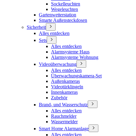
Sockelleuchten
Wegeleuchten
Gartenwetterstation
Smarte Außensteckdosen
Sicherheit
Alles entdecken
Sets
Alles entdecken
Alarmsysteme Haus
Alarmsysteme Wohnung
Videoüberwachung
Alles entdecken
Überwachungskamera-Set
Außenkameras
Videotürklingeln
Innenkameras
Zubehör
Brand- und Wasserschutz
Alles entdecken
Rauchmelder
Wassermelder
Smart Home Alarmanlage
Alles entdecken