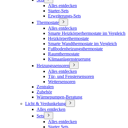
Alles entdecken
Starter-Sets
Erweiterungs-Sets
Thermostate
Alles entdecken
Smarte Heizkörperhermostate im Vergleich
Heizkörperthermostate
Smarte Wandthermostate im Vergleich
Fußbodenheizungsthermostate
Raumthermostate
Klimaanlagensteuerung
Heizungssensoren
Alles entdecken
Tür- und Fenstersensoren
Wettersensoren
Zentralen
Zubehör
Wärmepumpen-Beratung
Licht & Verdunkelung
Alles entdecken
Sets
Alles entdecken
Starter Sets