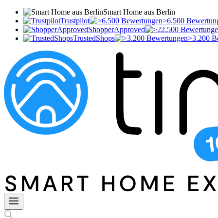
Smart Home aus Berlin
Trustpilot
>6.500 Bewertun
ShopperApproved
TrustedShops
>3.200 B