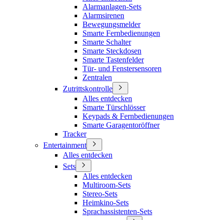
Alarmanlagen-Sets
Alarmsirenen
Bewegungsmelder
Smarte Fernbedienungen
Smarte Schalter
Smarte Steckdosen
Smarte Tastenfelder
Tür- und Fenstersensoren
Zentralen
Zutrittskontrolle
Alles entdecken
Smarte Türschlösser
Keypads & Fernbedienungen
Smarte Garagentoröffner
Tracker
Entertainment
Alles entdecken
Sets
Alles entdecken
Multiroom-Sets
Stereo-Sets
Heimkino-Sets
Sprachassistenten-Sets