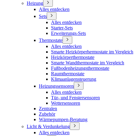
Heizung
Alles entdecken
Sets
Alles entdecken
Starter-Sets
Erweiterungs-Sets
Thermostate
Alles entdecken
Smarte Heizkörperhermostate im Vergleich
Heizkörperthermostate
Smarte Wandthermostate im Vergleich
Fußbodenheizungsthermostate
Raumthermostate
Klimaanlagensteuerung
Heizungssensoren
Alles entdecken
Tür- und Fenstersensoren
Wettersensoren
Zentralen
Zubehör
Wärmepumpen-Beratung
Licht & Verdunkelung
Alles entdecken