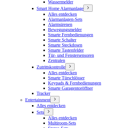
Wassermelder
Smart Home Alarmanlage
Alles entdecken
Alarmanlagen-Sets
Alarmsirenen
Bewegungsmelder
Smarte Fernbedienungen
Smarte Schalter
Smarte Steckdosen
Smarte Tastenfelder
Tür- und Fenstersensoren
Zentralen
Zutrittskontrolle
Alles entdecken
Smarte Türschlösser
Keypads & Fernbedienungen
Smarte Garagentoröffner
Tracker
Entertainment
Alles entdecken
Sets
Alles entdecken
Multiroom-Sets