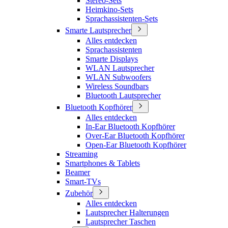
Stereo-Sets
Heimkino-Sets
Sprachassistenten-Sets
Smarte Lautsprecher
Alles entdecken
Sprachassistenten
Smarte Displays
WLAN Lautsprecher
WLAN Subwoofers
Wireless Soundbars
Bluetooth Lautsprecher
Bluetooth Kopfhörer
Alles entdecken
In-Ear Bluetooth Kopfhörer
Over-Ear Bluetooth Kopfhörer
Open-Ear Bluetooth Kopfhörer
Streaming
Smartphones & Tablets
Beamer
Smart-TVs
Zubehör
Alles entdecken
Lautsprecher Halterungen
Lautsprecher Taschen