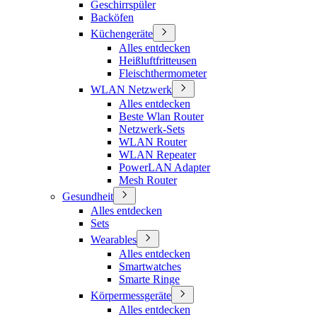
Geschirrspüler
Backöfen
Küchengeräte
Alles entdecken
Heißluftfritteusen
Fleischthermometer
WLAN Netzwerk
Alles entdecken
Beste Wlan Router
Netzwerk-Sets
WLAN Router
WLAN Repeater
PowerLAN Adapter
Mesh Router
Gesundheit
Alles entdecken
Sets
Wearables
Alles entdecken
Smartwatches
Smarte Ringe
Körpermessgeräte
Alles entdecken