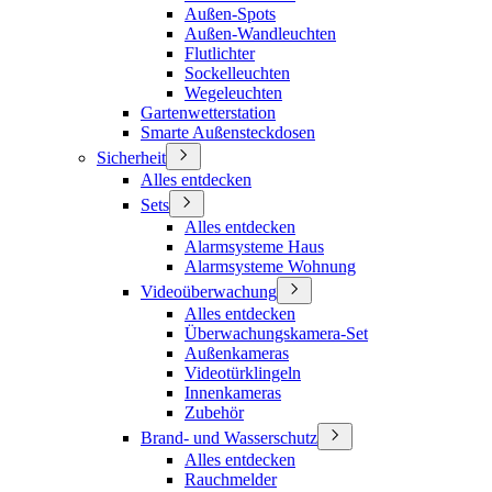
Außen-Spots
Außen-Wandleuchten
Flutlichter
Sockelleuchten
Wegeleuchten
Gartenwetterstation
Smarte Außensteckdosen
Sicherheit
Alles entdecken
Sets
Alles entdecken
Alarmsysteme Haus
Alarmsysteme Wohnung
Videoüberwachung
Alles entdecken
Überwachungskamera-Set
Außenkameras
Videotürklingeln
Innenkameras
Zubehör
Brand- und Wasserschutz
Alles entdecken
Rauchmelder