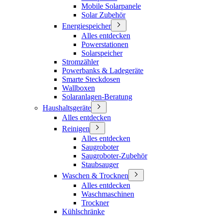
Mobile Solarpanele
Solar Zubehör
Energiespeicher
Alles entdecken
Powerstationen
Solarspeicher
Stromzähler
Powerbanks & Ladegeräte
Smarte Steckdosen
Wallboxen
Solaranlagen-Beratung
Haushaltsgeräte
Alles entdecken
Reinigen
Alles entdecken
Saugroboter
Saugroboter-Zubehör
Staubsauger
Waschen & Trocknen
Alles entdecken
Waschmaschinen
Trockner
Kühlschränke