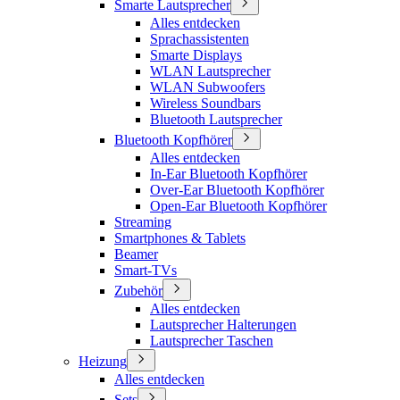
Smarte Lautsprecher
Alles entdecken
Sprachassistenten
Smarte Displays
WLAN Lautsprecher
WLAN Subwoofers
Wireless Soundbars
Bluetooth Lautsprecher
Bluetooth Kopfhörer
Alles entdecken
In-Ear Bluetooth Kopfhörer
Over-Ear Bluetooth Kopfhörer
Open-Ear Bluetooth Kopfhörer
Streaming
Smartphones & Tablets
Beamer
Smart-TVs
Zubehör
Alles entdecken
Lautsprecher Halterungen
Lautsprecher Taschen
Heizung
Alles entdecken
Sets