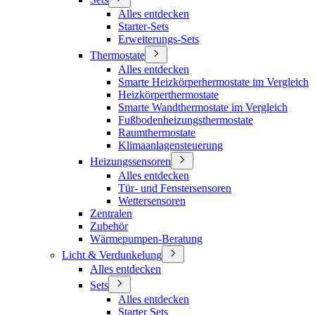
Alles entdecken
Starter-Sets
Erweiterungs-Sets
Thermostate
Alles entdecken
Smarte Heizkörperhermostate im Vergleich
Heizkörperthermostate
Smarte Wandthermostate im Vergleich
Fußbodenheizungsthermostate
Raumthermostate
Klimaanlagensteuerung
Heizungssensoren
Alles entdecken
Tür- und Fenstersensoren
Wettersensoren
Zentralen
Zubehör
Wärmepumpen-Beratung
Licht & Verdunkelung
Alles entdecken
Sets
Alles entdecken
Starter Sets