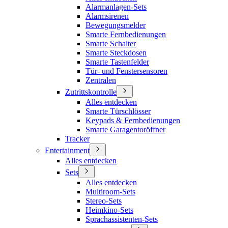
Alarmanlagen-Sets
Alarmsirenen
Bewegungsmelder
Smarte Fernbedienungen
Smarte Schalter
Smarte Steckdosen
Smarte Tastenfelder
Tür- und Fenstersensoren
Zentralen
Zutrittskontrolle
Alles entdecken
Smarte Türschlösser
Keypads & Fernbedienungen
Smarte Garagentoröffner
Tracker
Entertainment
Alles entdecken
Sets
Alles entdecken
Multiroom-Sets
Stereo-Sets
Heimkino-Sets
Sprachassistenten-Sets