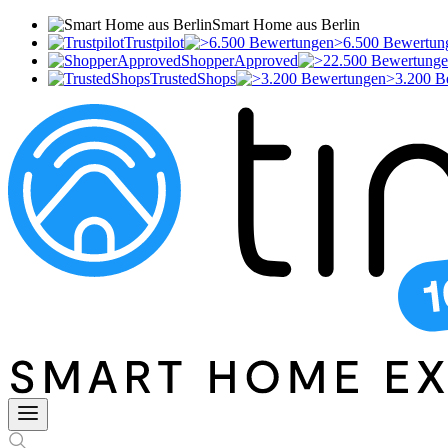
Smart Home aus Berlin
Trustpilot
>6.500 Bewertun
ShopperApproved
TrustedShops
>3.200 B