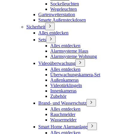
Sockelleuchten
Wegeleuchten
Gartenwetterstation
Smarte Außensteckdosen
Sicherheit
Alles entdecken
Sets
Alles entdecken
Alarmsysteme Haus
Alarmsysteme Wohnung
Videoüberwachung
Alles entdecken
Überwachungskamera-Set
Außenkameras
Videotürklingeln
Innenkameras
Zubehör
Brand- und Wasserschutz
Alles entdecken
Rauchmelder
Wassermelder
Smart Home Alarmanlage
Alles entdecken