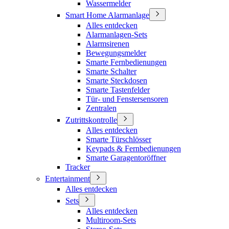
Wassermelder
Smart Home Alarmanlage
Alles entdecken
Alarmanlagen-Sets
Alarmsirenen
Bewegungsmelder
Smarte Fernbedienungen
Smarte Schalter
Smarte Steckdosen
Smarte Tastenfelder
Tür- und Fenstersensoren
Zentralen
Zutrittskontrolle
Alles entdecken
Smarte Türschlösser
Keypads & Fernbedienungen
Smarte Garagentoröffner
Tracker
Entertainment
Alles entdecken
Sets
Alles entdecken
Multiroom-Sets