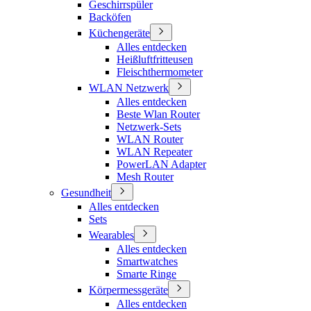
Geschirrspüler
Backöfen
Küchengeräte
Alles entdecken
Heißluftfritteusen
Fleischthermometer
WLAN Netzwerk
Alles entdecken
Beste Wlan Router
Netzwerk-Sets
WLAN Router
WLAN Repeater
PowerLAN Adapter
Mesh Router
Gesundheit
Alles entdecken
Sets
Wearables
Alles entdecken
Smartwatches
Smarte Ringe
Körpermessgeräte
Alles entdecken