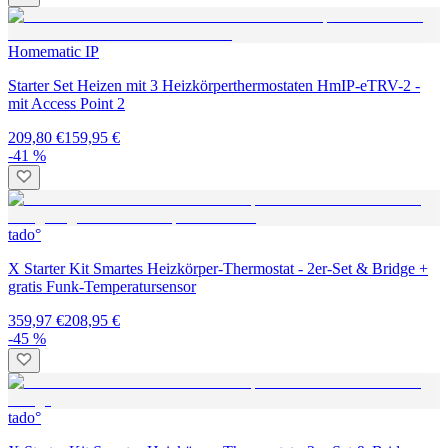
Homematic IP
Starter Set Heizen mit 3 Heizkörperthermostaten HmIP-eTRV-2 -
mit Access Point 2
209,80 €
159,95 €
-41 %
tado°
X Starter Kit Smartes Heizkörper-Thermostat - 2er-Set & Bridge +
gratis Funk-Temperatursensor
359,97 €
208,95 €
-45 %
tado°