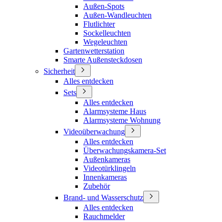
Außen-Spots
Außen-Wandleuchten
Flutlichter
Sockelleuchten
Wegeleuchten
Gartenwetterstation
Smarte Außensteckdosen
Sicherheit
Alles entdecken
Sets
Alles entdecken
Alarmsysteme Haus
Alarmsysteme Wohnung
Videoüberwachung
Alles entdecken
Überwachungskamera-Set
Außenkameras
Videotürklingeln
Innenkameras
Zubehör
Brand- und Wasserschutz
Alles entdecken
Rauchmelder