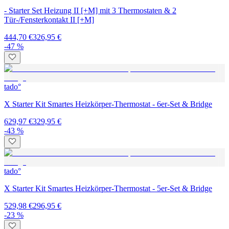
- Starter Set Heizung II [+M] mit 3 Thermostaten & 2
Tür-/Fensterkontakt II [+M]
444,70 €
326,95 €
-47 %
tado°
X Starter Kit Smartes Heizkörper-Thermostat - 6er-Set & Bridge
629,97 €
329,95 €
-43 %
tado°
X Starter Kit Smartes Heizkörper-Thermostat - 5er-Set & Bridge
529,98 €
296,95 €
-23 %