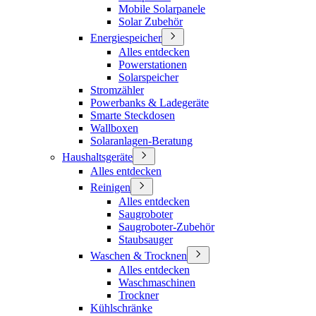
Mobile Solarpanele
Solar Zubehör
Energiespeicher
Alles entdecken
Powerstationen
Solarspeicher
Stromzähler
Powerbanks & Ladegeräte
Smarte Steckdosen
Wallboxen
Solaranlagen-Beratung
Haushaltsgeräte
Alles entdecken
Reinigen
Alles entdecken
Saugroboter
Saugroboter-Zubehör
Staubsauger
Waschen & Trocknen
Alles entdecken
Waschmaschinen
Trockner
Kühlschränke