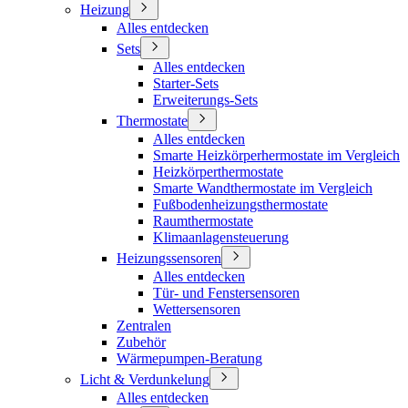
Heizung
Alles entdecken
Sets
Alles entdecken
Starter-Sets
Erweiterungs-Sets
Thermostate
Alles entdecken
Smarte Heizkörperhermostate im Vergleich
Heizkörperthermostate
Smarte Wandthermostate im Vergleich
Fußbodenheizungsthermostate
Raumthermostate
Klimaanlagensteuerung
Heizungssensoren
Alles entdecken
Tür- und Fenstersensoren
Wettersensoren
Zentralen
Zubehör
Wärmepumpen-Beratung
Licht & Verdunkelung
Alles entdecken