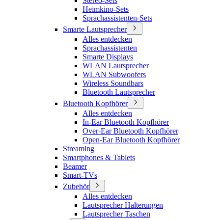
Stereo-Sets
Heimkino-Sets
Sprachassistenten-Sets
Smarte Lautsprecher
Alles entdecken
Sprachassistenten
Smarte Displays
WLAN Lautsprecher
WLAN Subwoofers
Wireless Soundbars
Bluetooth Lautsprecher
Bluetooth Kopfhörer
Alles entdecken
In-Ear Bluetooth Kopfhörer
Over-Ear Bluetooth Kopfhörer
Open-Ear Bluetooth Kopfhörer
Streaming
Smartphones & Tablets
Beamer
Smart-TVs
Zubehör
Alles entdecken
Lautsprecher Halterungen
Lautsprecher Taschen