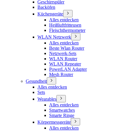
Geschirrspüler
Backöfen
Küchengeräte
Alles entdecken
Heißluftfritteusen
Fleischthermometer
WLAN Netzwerk
Alles entdecken
Beste Wlan Router
Netzwerk-Sets
WLAN Router
WLAN Repeater
PowerLAN Adapter
Mesh Router
Gesundheit
Alles entdecken
Sets
Wearables
Alles entdecken
Smartwatches
Smarte Ringe
Körpermessgeräte
Alles entdecken