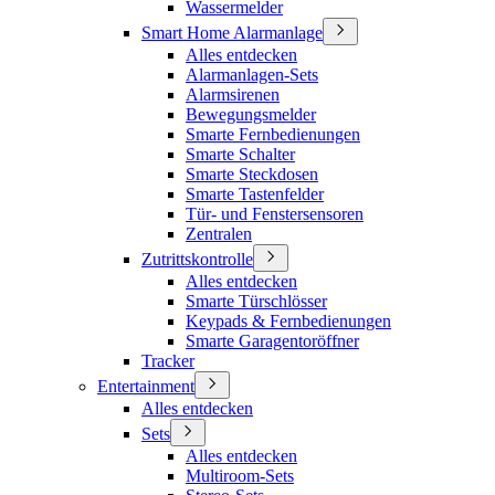
Wassermelder
Smart Home Alarmanlage
Alles entdecken
Alarmanlagen-Sets
Alarmsirenen
Bewegungsmelder
Smarte Fernbedienungen
Smarte Schalter
Smarte Steckdosen
Smarte Tastenfelder
Tür- und Fenstersensoren
Zentralen
Zutrittskontrolle
Alles entdecken
Smarte Türschlösser
Keypads & Fernbedienungen
Smarte Garagentoröffner
Tracker
Entertainment
Alles entdecken
Sets
Alles entdecken
Multiroom-Sets