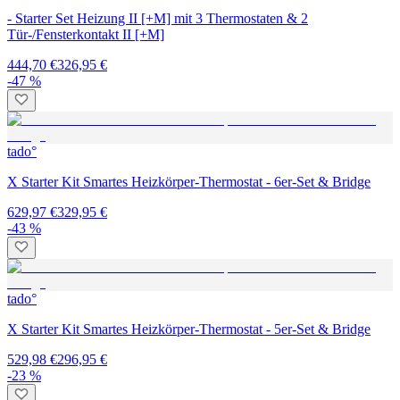
- Starter Set Heizung II [+M] mit 3 Thermostaten & 2
Tür-/Fensterkontakt II [+M]
444,70 €
326,95 €
-47 %
tado°
X Starter Kit Smartes Heizkörper-Thermostat - 6er-Set & Bridge
629,97 €
329,95 €
-43 %
tado°
X Starter Kit Smartes Heizkörper-Thermostat - 5er-Set & Bridge
529,98 €
296,95 €
-23 %