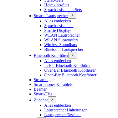
Stereo-Sets
Heimkino-Sets
Sprachassistenten-Sets
Smarte Lautsprecher
Alles entdecken
Sprachassistenten
Smarte Displays
WLAN Lautsprecher
WLAN Subwoofers
Wireless Soundbars
Bluetooth Lautsprecher
Bluetooth Kopfhörer
Alles entdecken
In-Ear Bluetooth Kopfhörer
Over-Ear Bluetooth Kopfhörer
Open-Ear Bluetooth Kopfhörer
Streaming
Smartphones & Tablets
Beamer
Smart-TVs
Zubehör
Alles entdecken
Lautsprecher Halterungen
Lautsprecher Taschen