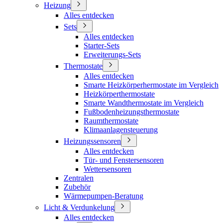
Heizung
Alles entdecken
Sets
Alles entdecken
Starter-Sets
Erweiterungs-Sets
Thermostate
Alles entdecken
Smarte Heizkörperhermostate im Vergleich
Heizkörperthermostate
Smarte Wandthermostate im Vergleich
Fußbodenheizungsthermostate
Raumthermostate
Klimaanlagensteuerung
Heizungssensoren
Alles entdecken
Tür- und Fenstersensoren
Wettersensoren
Zentralen
Zubehör
Wärmepumpen-Beratung
Licht & Verdunkelung
Alles entdecken