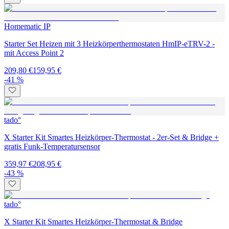
Homematic IP
Starter Set Heizen mit 3 Heizkörperthermostaten HmIP-eTRV-2 -
mit Access Point 2
209,80 €
159,95 €
-41 %
tado°
X Starter Kit Smartes Heizkörper-Thermostat - 2er-Set & Bridge +
gratis Funk-Temperatursensor
359,97 €
208,95 €
-43 %
tado°
X Starter Kit Smartes Heizkörper-Thermostat & Bridge