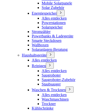
Mobile Solarpanele
Solar Zubehör
Energiespeicher
Alles entdecken
Powerstationen
Solarspeicher
Stromzähler
Powerbanks & Ladegeräte
Smarte Steckdosen
Wallboxen
Solaranlagen-Beratung
Haushaltsgeräte
Alles entdecken
Reinigen
Alles entdecken
Saugroboter
Saugroboter-Zubehör
Staubsauger
Waschen & Trocknen
Alles entdecken
Waschmaschinen
Trockner
Kühlschränke