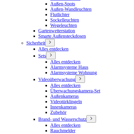
Außen-Spots
Außen-Wandleuchten
Flutlichter
Sockelleuchten
Wegeleuchten
Gartenwetterstation
Smarte Außensteckdosen
Sicherheit
Alles entdecken
Sets
Alles entdecken
Alarmsysteme Haus
Alarmsysteme Wohnung
Videoüberwachung
Alles entdecken
Überwachungskamera-Set
Außenkameras
Videotürklingeln
Innenkameras
Zubehör
Brand- und Wasserschutz
Alles entdecken
Rauchmelder