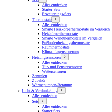
Alles entdecken
Starter-Sets
Erweiterungs-Sets
Thermostate
Alles entdecken
Smarte Heizkörperhermostate im Vergleich
Heizkörperthermostate
Smarte Wandthermostate im Vergleich
Fußbodenheizungsthermostate
Raumthermostate
Klimaanlagensteuerung
Heizungssensoren
Alles entdecken
Tür- und Fenstersensoren
Wettersensoren
Zentralen
Zubehör
Wärmepumpen-Beratung
Licht & Verdunkelung
Alles entdecken
Sets
Alles entdecken
Starter Sets