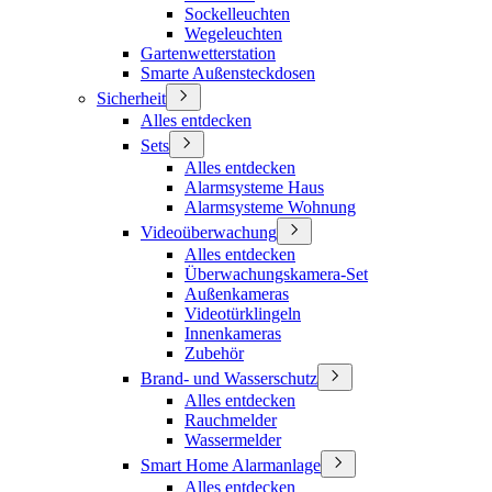
Sockelleuchten
Wegeleuchten
Gartenwetterstation
Smarte Außensteckdosen
Sicherheit
Alles entdecken
Sets
Alles entdecken
Alarmsysteme Haus
Alarmsysteme Wohnung
Videoüberwachung
Alles entdecken
Überwachungskamera-Set
Außenkameras
Videotürklingeln
Innenkameras
Zubehör
Brand- und Wasserschutz
Alles entdecken
Rauchmelder
Wassermelder
Smart Home Alarmanlage
Alles entdecken