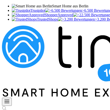
Smart Home aus Berlin
Trustpilot
>6.500 Bewertun
ShopperApproved
TrustedShops
>3.200 B