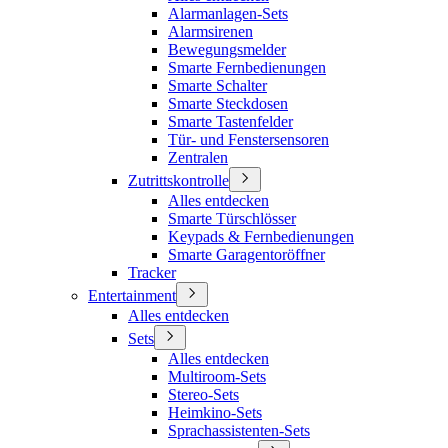
Alarmanlagen-Sets
Alarmsirenen
Bewegungsmelder
Smarte Fernbedienungen
Smarte Schalter
Smarte Steckdosen
Smarte Tastenfelder
Tür- und Fenstersensoren
Zentralen
Zutrittskontrolle
Alles entdecken
Smarte Türschlösser
Keypads & Fernbedienungen
Smarte Garagentoröffner
Tracker
Entertainment
Alles entdecken
Sets
Alles entdecken
Multiroom-Sets
Stereo-Sets
Heimkino-Sets
Sprachassistenten-Sets