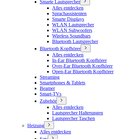
Smarte Lautsprecher
Alles entdecken
Sprachassistenten
Smarte Displays
WLAN Lautsprecher
WLAN Subwoofers
Wireless Soundbars
Bluetooth Lautsprecher
Bluetooth Kopfhörer
Alles entdecken
In-Ear Bluetooth Kopfhörer
Over-Ear Bluetooth Kopfhörer
Open-Ear Bluetooth Kopfhörer
Streaming
Smartphones & Tablets
Beamer
Smart-TVs
Zubehör
Alles entdecken
Lautsprecher Halterungen
Lautsprecher Taschen
Heizung
Alles entdecken
Sets