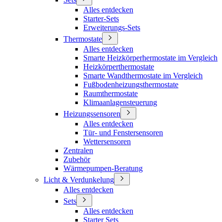
Alles entdecken
Starter-Sets
Erweiterungs-Sets
Thermostate
Alles entdecken
Smarte Heizkörperhermostate im Vergleich
Heizkörperthermostate
Smarte Wandthermostate im Vergleich
Fußbodenheizungsthermostate
Raumthermostate
Klimaanlagensteuerung
Heizungssensoren
Alles entdecken
Tür- und Fenstersensoren
Wettersensoren
Zentralen
Zubehör
Wärmepumpen-Beratung
Licht & Verdunkelung
Alles entdecken
Sets
Alles entdecken
Starter Sets