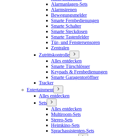
Alarmanlagen-Sets
Alarmsirenen
Bewegungsmelder
Smarte Fernbedienungen
Smarte Schalter
Smarte Steckdosen
Smarte Tastenfelder
Tür- und Fenstersensoren
Zentralen
Zutrittskontrolle
Alles entdecken
Smarte Türschlösser
Keypads & Fernbedienungen
Smarte Garagentoröffner
Tracker
Entertainment
Alles entdecken
Sets
Alles entdecken
Multiroom-Sets
Stereo-Sets
Heimkino-Sets
Sprachassistenten-Sets