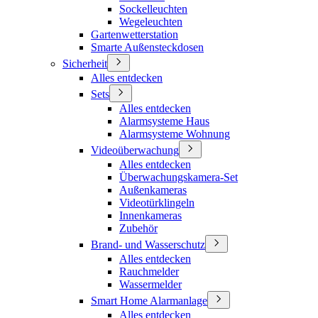
Sockelleuchten
Wegeleuchten
Gartenwetterstation
Smarte Außensteckdosen
Sicherheit
Alles entdecken
Sets
Alles entdecken
Alarmsysteme Haus
Alarmsysteme Wohnung
Videoüberwachung
Alles entdecken
Überwachungskamera-Set
Außenkameras
Videotürklingeln
Innenkameras
Zubehör
Brand- und Wasserschutz
Alles entdecken
Rauchmelder
Wassermelder
Smart Home Alarmanlage
Alles entdecken