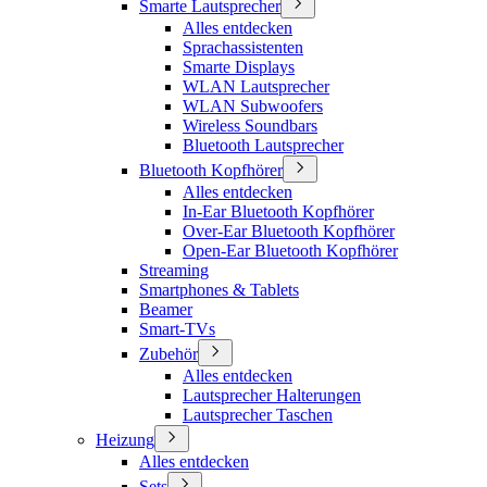
Smarte Lautsprecher
Alles entdecken
Sprachassistenten
Smarte Displays
WLAN Lautsprecher
WLAN Subwoofers
Wireless Soundbars
Bluetooth Lautsprecher
Bluetooth Kopfhörer
Alles entdecken
In-Ear Bluetooth Kopfhörer
Over-Ear Bluetooth Kopfhörer
Open-Ear Bluetooth Kopfhörer
Streaming
Smartphones & Tablets
Beamer
Smart-TVs
Zubehör
Alles entdecken
Lautsprecher Halterungen
Lautsprecher Taschen
Heizung
Alles entdecken
Sets