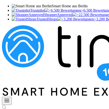
Smart Home aus Berlin
Trustpilot
>6.500 Bewertun
ShopperApproved
TrustedShops
>3.200 B