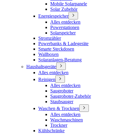
Mobile Solarpanele
Solar Zubehör
Energiespeicher
Alles entdecken
Powerstationen
Solarspeicher
Stromzähler
Powerbanks & Ladegeräte
Smarte Steckdosen
Wallboxen
Solaranlagen-Beratung
Haushaltsgeräte
Alles entdecken
Reinigen
Alles entdecken
Saugroboter
Saugroboter-Zubehör
Staubsauger
Waschen & Trocknen
Alles entdecken
Waschmaschinen
Trockner
Kühlschränke