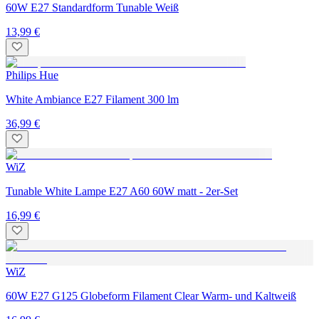
60W E27 Standardform Tunable Weiß
13,99 €
Philips Hue
White Ambiance E27 Filament 300 lm
36,99 €
WiZ
Tunable White Lampe E27 A60 60W matt - 2er-Set
16,99 €
WiZ
60W E27 G125 Globeform Filament Clear Warm- und Kaltweiß