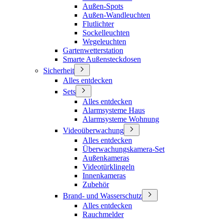
Außen-Spots
Außen-Wandleuchten
Flutlichter
Sockelleuchten
Wegeleuchten
Gartenwetterstation
Smarte Außensteckdosen
Sicherheit
Alles entdecken
Sets
Alles entdecken
Alarmsysteme Haus
Alarmsysteme Wohnung
Videoüberwachung
Alles entdecken
Überwachungskamera-Set
Außenkameras
Videotürklingeln
Innenkameras
Zubehör
Brand- und Wasserschutz
Alles entdecken
Rauchmelder