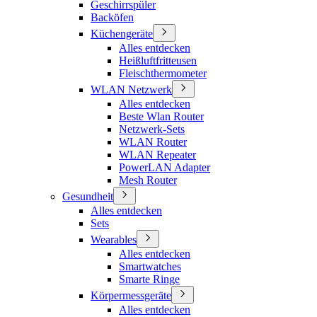
Geschirrspüler
Backöfen
Küchengeräte
Alles entdecken
Heißluftfritteusen
Fleischthermometer
WLAN Netzwerk
Alles entdecken
Beste Wlan Router
Netzwerk-Sets
WLAN Router
WLAN Repeater
PowerLAN Adapter
Mesh Router
Gesundheit
Alles entdecken
Sets
Wearables
Alles entdecken
Smartwatches
Smarte Ringe
Körpermessgeräte
Alles entdecken