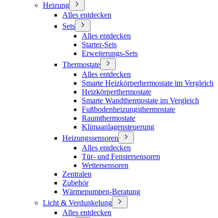
Heizung
Alles entdecken
Sets
Alles entdecken
Starter-Sets
Erweiterungs-Sets
Thermostate
Alles entdecken
Smarte Heizkörperhermostate im Vergleich
Heizkörperthermostate
Smarte Wandthermostate im Vergleich
Fußbodenheizungsthermostate
Raumthermostate
Klimaanlagensteuerung
Heizungssensoren
Alles entdecken
Tür- und Fenstersensoren
Wettersensoren
Zentralen
Zubehör
Wärmepumpen-Beratung
Licht & Verdunkelung
Alles entdecken