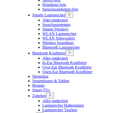
Stereo-Sets
Heimkino-Sets
Sprachassistenten-Sets
Smarte Lautsprecher
Alles entdecken
Sprachassistenten
Smarte Displays
WLAN Lautsprecher
WLAN Subwoofers
Wireless Soundbars
Bluetooth Lautsprecher
Bluetooth Kopfhörer
Alles entdecken
In-Ear Bluetooth Kopfhörer
Over-Ear Bluetooth Kopfhörer
Open-Ear Bluetooth Kopfhörer
Streaming
Smartphones & Tablets
Beamer
Smart-TVs
Zubehör
Alles entdecken
Lautsprecher Halterungen
Lautsprecher Taschen