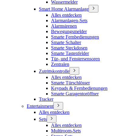
Wassermelder
Smart Home Alarmanlage
Alles entdecken
Alarmanlagen-Sets
Alarmsirenen
Bewegungsmelder
Smarte Fernbedienungen
Smarte Schalter
Smarte Steckdosen
Smarte Tastenfelder
Tür- und Fenstersensoren
Zentralen
Zutrittskontrolle
Alles entdecken
Smarte Türschlösser
Keypads & Fernbedienungen
Smarte Garagentoröffner
Tracker
Entertainment
Alles entdecken
Sets
Alles entdecken
Multiroom-Sets