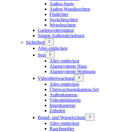
Außen-Spots
Außen-Wandleuchten
Flutlichter
Sockelleuchten
Wegeleuchten
Gartenwetterstation
Smarte Außensteckdosen
Sicherheit
Alles entdecken
Sets
Alles entdecken
Alarmsysteme Haus
Alarmsysteme Wohnung
Videoüberwachung
Alles entdecken
Überwachungskamera-Set
Außenkameras
Videotürklingeln
Innenkameras
Zubehör
Brand- und Wasserschutz
Alles entdecken
Rauchmelder