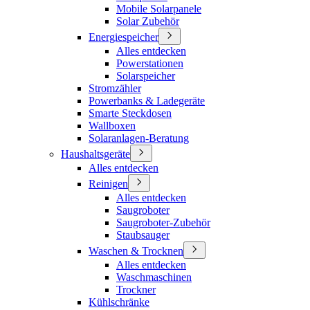
Mobile Solarpanele
Solar Zubehör
Energiespeicher
Alles entdecken
Powerstationen
Solarspeicher
Stromzähler
Powerbanks & Ladegeräte
Smarte Steckdosen
Wallboxen
Solaranlagen-Beratung
Haushaltsgeräte
Alles entdecken
Reinigen
Alles entdecken
Saugroboter
Saugroboter-Zubehör
Staubsauger
Waschen & Trocknen
Alles entdecken
Waschmaschinen
Trockner
Kühlschränke