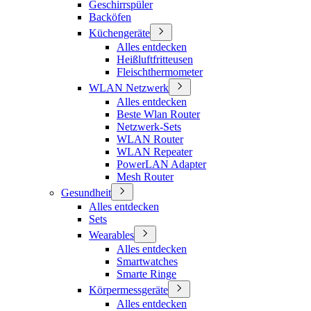
Geschirrspüler
Backöfen
Küchengeräte
Alles entdecken
Heißluftfritteusen
Fleischthermometer
WLAN Netzwerk
Alles entdecken
Beste Wlan Router
Netzwerk-Sets
WLAN Router
WLAN Repeater
PowerLAN Adapter
Mesh Router
Gesundheit
Alles entdecken
Sets
Wearables
Alles entdecken
Smartwatches
Smarte Ringe
Körpermessgeräte
Alles entdecken