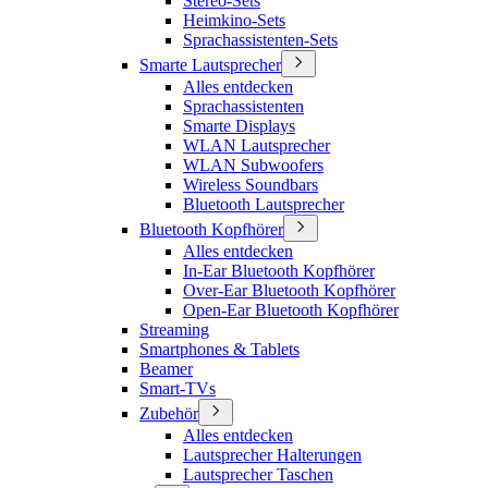
Stereo-Sets
Heimkino-Sets
Sprachassistenten-Sets
Smarte Lautsprecher
Alles entdecken
Sprachassistenten
Smarte Displays
WLAN Lautsprecher
WLAN Subwoofers
Wireless Soundbars
Bluetooth Lautsprecher
Bluetooth Kopfhörer
Alles entdecken
In-Ear Bluetooth Kopfhörer
Over-Ear Bluetooth Kopfhörer
Open-Ear Bluetooth Kopfhörer
Streaming
Smartphones & Tablets
Beamer
Smart-TVs
Zubehör
Alles entdecken
Lautsprecher Halterungen
Lautsprecher Taschen