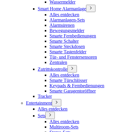
Wassermelder
Smart Home Alarmanlage
Alles entdecken
Alarmanlagen-Sets
Alarmsirenen
Bewegungsmelder
Smarte Fernbedienungen
Smarte Schalter
Smarte Steckdosen
Smarte Tastenfelder
Tür- und Fenstersensoren
Zentralen
Zutrittskontrolle
Alles entdecken
Smarte Türschlösser
Keypads & Fernbedienungen
Smarte Garagentoröffner
Tracker
Entertainment
Alles entdecken
Sets
Alles entdecken
Multiroom-Sets