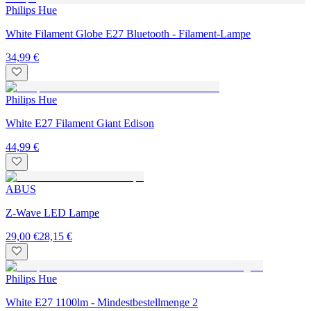
Philips Hue
White Filament Globe E27 Bluetooth - Filament-Lampe
34,99 €
Philips Hue
White E27 Filament Giant Edison
44,99 €
ABUS
Z-Wave LED Lampe
29,00 €
28,15 €
Philips Hue
White E27 1100lm - Mindestbestellmenge 2