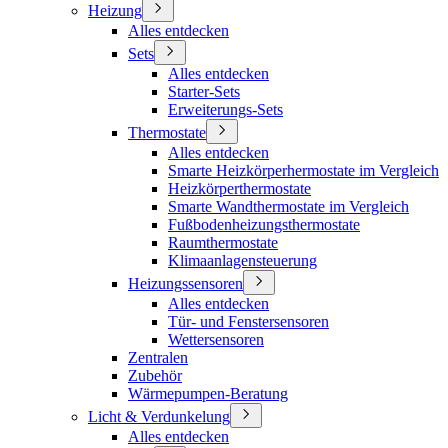
Heizung
Alles entdecken
Sets
Alles entdecken
Starter-Sets
Erweiterungs-Sets
Thermostate
Alles entdecken
Smarte Heizkörperhermostate im Vergleich
Heizkörperthermostate
Smarte Wandthermostate im Vergleich
Fußbodenheizungsthermostate
Raumthermostate
Klimaanlagensteuerung
Heizungssensoren
Alles entdecken
Tür- und Fenstersensoren
Wettersensoren
Zentralen
Zubehör
Wärmepumpen-Beratung
Licht & Verdunkelung
Alles entdecken