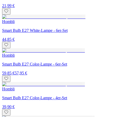
21,99 €
Hombli
Smart Bulb E27 White-Lampe - 6er-Set
44,85 €
Hombli
Smart Bulb E27 Color-Lampe - 6er-Set
59,85 €
57,95 €
Hombli
Smart Bulb E27 Color-Lampe - 4er-Set
39,90 €