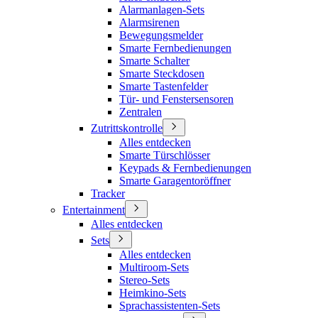
Alarmanlagen-Sets
Alarmsirenen
Bewegungsmelder
Smarte Fernbedienungen
Smarte Schalter
Smarte Steckdosen
Smarte Tastenfelder
Tür- und Fenstersensoren
Zentralen
Zutrittskontrolle
Alles entdecken
Smarte Türschlösser
Keypads & Fernbedienungen
Smarte Garagentoröffner
Tracker
Entertainment
Alles entdecken
Sets
Alles entdecken
Multiroom-Sets
Stereo-Sets
Heimkino-Sets
Sprachassistenten-Sets