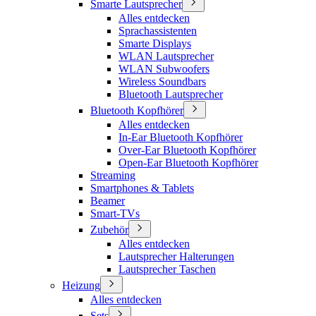
Smarte Lautsprecher
Alles entdecken
Sprachassistenten
Smarte Displays
WLAN Lautsprecher
WLAN Subwoofers
Wireless Soundbars
Bluetooth Lautsprecher
Bluetooth Kopfhörer
Alles entdecken
In-Ear Bluetooth Kopfhörer
Over-Ear Bluetooth Kopfhörer
Open-Ear Bluetooth Kopfhörer
Streaming
Smartphones & Tablets
Beamer
Smart-TVs
Zubehör
Alles entdecken
Lautsprecher Halterungen
Lautsprecher Taschen
Heizung
Alles entdecken
Sets