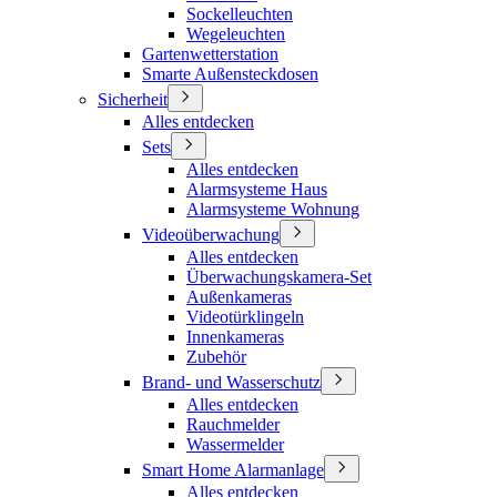
Sockelleuchten
Wegeleuchten
Gartenwetterstation
Smarte Außensteckdosen
Sicherheit
Alles entdecken
Sets
Alles entdecken
Alarmsysteme Haus
Alarmsysteme Wohnung
Videoüberwachung
Alles entdecken
Überwachungskamera-Set
Außenkameras
Videotürklingeln
Innenkameras
Zubehör
Brand- und Wasserschutz
Alles entdecken
Rauchmelder
Wassermelder
Smart Home Alarmanlage
Alles entdecken