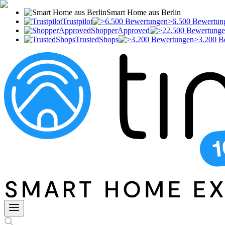
Smart Home aus Berlin
Trustpilot
>6.500 Bewertun
ShopperApproved
TrustedShops
>3.200 B