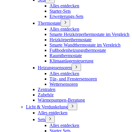
Alles entdecken
Starter-Sets
Erweiterungs-Sets
Thermostate
Alles entdecken
Smarte Heizkörperhermostate im Vergleich
Heizkörperthermostate
Smarte Wandthermostate im Vergleich
Fußbodenheizungsthermostate
Raumthermostate
Klimaanlagensteuerung
Heizungssensoren
Alles entdecken
Tür- und Fenstersensoren
Wettersensoren
Zentralen
Zubehör
Wärmepumpen-Beratung
Licht & Verdunkelung
Alles entdecken
Sets
Alles entdecken
Starter Sets