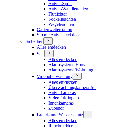
Außen-Spots
Außen-Wandleuchten
Flutlichter
Sockelleuchten
Wegeleuchten
Gartenwetterstation
Smarte Außensteckdosen
Sicherheit
Alles entdecken
Sets
Alles entdecken
Alarmsysteme Haus
Alarmsysteme Wohnung
Videoüberwachung
Alles entdecken
Überwachungskamera-Set
Außenkameras
Videotürklingeln
Innenkameras
Zubehör
Brand- und Wasserschutz
Alles entdecken
Rauchmelder