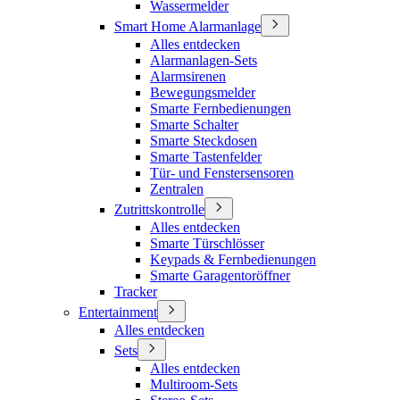
Wassermelder
Smart Home Alarmanlage
Alles entdecken
Alarmanlagen-Sets
Alarmsirenen
Bewegungsmelder
Smarte Fernbedienungen
Smarte Schalter
Smarte Steckdosen
Smarte Tastenfelder
Tür- und Fenstersensoren
Zentralen
Zutrittskontrolle
Alles entdecken
Smarte Türschlösser
Keypads & Fernbedienungen
Smarte Garagentoröffner
Tracker
Entertainment
Alles entdecken
Sets
Alles entdecken
Multiroom-Sets