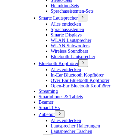
Stereo-Sets
Heimkino-Sets
Sprachassistenten-Sets
Smarte Lautsprecher
Alles entdecken
Sprachassistenten
Smarte Displays
WLAN Lautsprecher
WLAN Subwoofers
Wireless Soundbars
Bluetooth Lautsprecher
Bluetooth Kopfhörer
Alles entdecken
In-Ear Bluetooth Kopfhörer
Over-Ear Bluetooth Kopfhörer
Open-Ear Bluetooth Kopfhörer
Streaming
Smartphones & Tablets
Beamer
Smart-TVs
Zubehör
Alles entdecken
Lautsprecher Halterungen
Lautsprecher Taschen