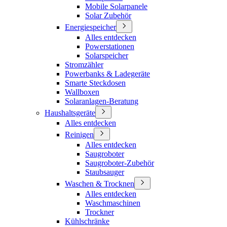
Mobile Solarpanele
Solar Zubehör
Energiespeicher
Alles entdecken
Powerstationen
Solarspeicher
Stromzähler
Powerbanks & Ladegeräte
Smarte Steckdosen
Wallboxen
Solaranlagen-Beratung
Haushaltsgeräte
Alles entdecken
Reinigen
Alles entdecken
Saugroboter
Saugroboter-Zubehör
Staubsauger
Waschen & Trocknen
Alles entdecken
Waschmaschinen
Trockner
Kühlschränke