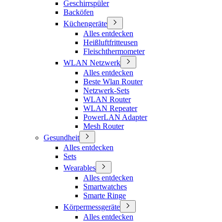
Geschirrspüler
Backöfen
Küchengeräte
Alles entdecken
Heißluftfritteusen
Fleischthermometer
WLAN Netzwerk
Alles entdecken
Beste Wlan Router
Netzwerk-Sets
WLAN Router
WLAN Repeater
PowerLAN Adapter
Mesh Router
Gesundheit
Alles entdecken
Sets
Wearables
Alles entdecken
Smartwatches
Smarte Ringe
Körpermessgeräte
Alles entdecken