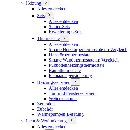
Heizung
Alles entdecken
Sets
Alles entdecken
Starter-Sets
Erweiterungs-Sets
Thermostate
Alles entdecken
Smarte Heizkörperhermostate im Vergleich
Heizkörperthermostate
Smarte Wandthermostate im Vergleich
Fußbodenheizungsthermostate
Raumthermostate
Klimaanlagensteuerung
Heizungssensoren
Alles entdecken
Tür- und Fenstersensoren
Wettersensoren
Zentralen
Zubehör
Wärmepumpen-Beratung
Licht & Verdunkelung
Alles entdecken