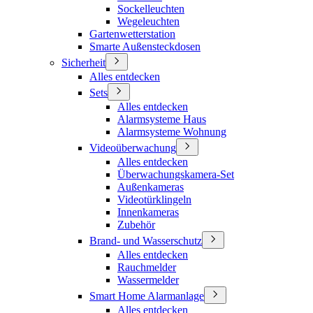
Sockelleuchten
Wegeleuchten
Gartenwetterstation
Smarte Außensteckdosen
Sicherheit
Alles entdecken
Sets
Alles entdecken
Alarmsysteme Haus
Alarmsysteme Wohnung
Videoüberwachung
Alles entdecken
Überwachungskamera-Set
Außenkameras
Videotürklingeln
Innenkameras
Zubehör
Brand- und Wasserschutz
Alles entdecken
Rauchmelder
Wassermelder
Smart Home Alarmanlage
Alles entdecken