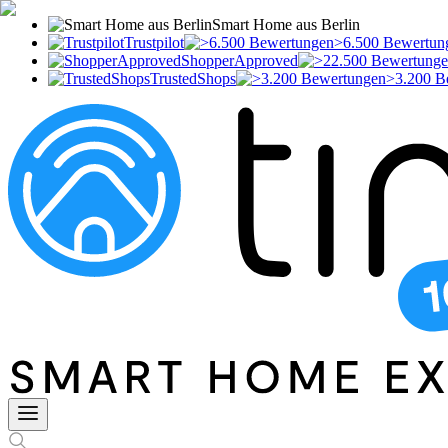
Smart Home aus Berlin
Trustpilot
>6.500 Bewertun
ShopperApproved
TrustedShops
>3.200 B