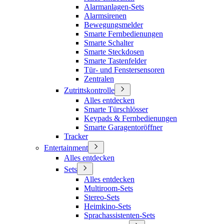
Alarmanlagen-Sets
Alarmsirenen
Bewegungsmelder
Smarte Fernbedienungen
Smarte Schalter
Smarte Steckdosen
Smarte Tastenfelder
Tür- und Fenstersensoren
Zentralen
Zutrittskontrolle
Alles entdecken
Smarte Türschlösser
Keypads & Fernbedienungen
Smarte Garagentoröffner
Tracker
Entertainment
Alles entdecken
Sets
Alles entdecken
Multiroom-Sets
Stereo-Sets
Heimkino-Sets
Sprachassistenten-Sets