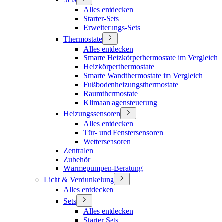
Alles entdecken
Starter-Sets
Erweiterungs-Sets
Thermostate
Alles entdecken
Smarte Heizkörperhermostate im Vergleich
Heizkörperthermostate
Smarte Wandthermostate im Vergleich
Fußbodenheizungsthermostate
Raumthermostate
Klimaanlagensteuerung
Heizungssensoren
Alles entdecken
Tür- und Fenstersensoren
Wettersensoren
Zentralen
Zubehör
Wärmepumpen-Beratung
Licht & Verdunkelung
Alles entdecken
Sets
Alles entdecken
Starter Sets