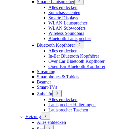
Smarte Lautsprecher
Alles entdecken
Sprachassistenten
Smarte Displays
WLAN Lautsprecher
WLAN Subwoofers
Wireless Soundbars
Bluetooth Lautsprecher
Bluetooth Kopfhörer
Alles entdecken
In-Ear Bluetooth Kopfhörer
Over-Ear Bluetooth Kopfhörer
Open-Ear Bluetooth Kopfhörer
Streaming
Smartphones & Tablets
Beamer
Smart-TVs
Zubehör
Alles entdecken
Lautsprecher Halterungen
Lautsprecher Taschen
Heizung
Alles entdecken
Sets