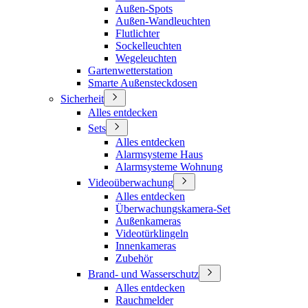
Außen-Spots
Außen-Wandleuchten
Flutlichter
Sockelleuchten
Wegeleuchten
Gartenwetterstation
Smarte Außensteckdosen
Sicherheit
Alles entdecken
Sets
Alles entdecken
Alarmsysteme Haus
Alarmsysteme Wohnung
Videoüberwachung
Alles entdecken
Überwachungskamera-Set
Außenkameras
Videotürklingeln
Innenkameras
Zubehör
Brand- und Wasserschutz
Alles entdecken
Rauchmelder