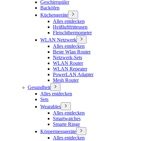
Geschirrspüler
Backöfen
Küchengeräte
Alles entdecken
Heißluftfritteusen
Fleischthermometer
WLAN Netzwerk
Alles entdecken
Beste Wlan Router
Netzwerk-Sets
WLAN Router
WLAN Repeater
PowerLAN Adapter
Mesh Router
Gesundheit
Alles entdecken
Sets
Wearables
Alles entdecken
Smartwatches
Smarte Ringe
Körpermessgeräte
Alles entdecken