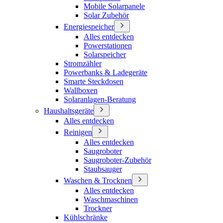
Mobile Solarpanele
Solar Zubehör
Energiespeicher
Alles entdecken
Powerstationen
Solarspeicher
Stromzähler
Powerbanks & Ladegeräte
Smarte Steckdosen
Wallboxen
Solaranlagen-Beratung
Haushaltsgeräte
Alles entdecken
Reinigen
Alles entdecken
Saugroboter
Saugroboter-Zubehör
Staubsauger
Waschen & Trocknen
Alles entdecken
Waschmaschinen
Trockner
Kühlschränke