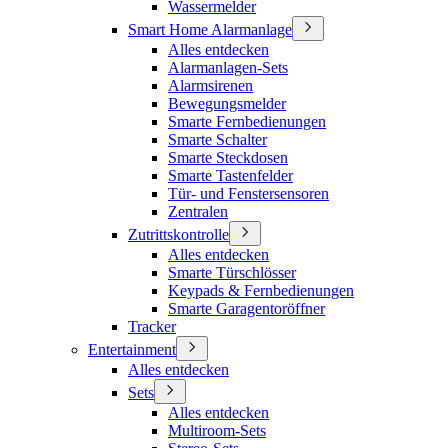
Wassermelder
Smart Home Alarmanlage
Alles entdecken
Alarmanlagen-Sets
Alarmsirenen
Bewegungsmelder
Smarte Fernbedienungen
Smarte Schalter
Smarte Steckdosen
Smarte Tastenfelder
Tür- und Fenstersensoren
Zentralen
Zutrittskontrolle
Alles entdecken
Smarte Türschlösser
Keypads & Fernbedienungen
Smarte Garagentoröffner
Tracker
Entertainment
Alles entdecken
Sets
Alles entdecken
Multiroom-Sets