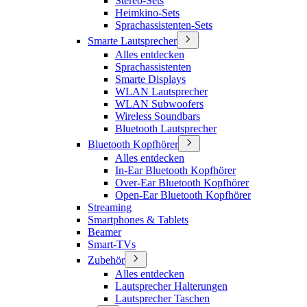
Stereo-Sets
Heimkino-Sets
Sprachassistenten-Sets
Smarte Lautsprecher
Alles entdecken
Sprachassistenten
Smarte Displays
WLAN Lautsprecher
WLAN Subwoofers
Wireless Soundbars
Bluetooth Lautsprecher
Bluetooth Kopfhörer
Alles entdecken
In-Ear Bluetooth Kopfhörer
Over-Ear Bluetooth Kopfhörer
Open-Ear Bluetooth Kopfhörer
Streaming
Smartphones & Tablets
Beamer
Smart-TVs
Zubehör
Alles entdecken
Lautsprecher Halterungen
Lautsprecher Taschen