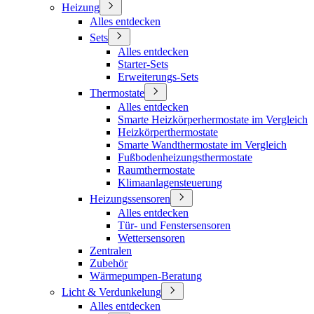
Heizung
Alles entdecken
Sets
Alles entdecken
Starter-Sets
Erweiterungs-Sets
Thermostate
Alles entdecken
Smarte Heizkörperhermostate im Vergleich
Heizkörperthermostate
Smarte Wandthermostate im Vergleich
Fußbodenheizungsthermostate
Raumthermostate
Klimaanlagensteuerung
Heizungssensoren
Alles entdecken
Tür- und Fenstersensoren
Wettersensoren
Zentralen
Zubehör
Wärmepumpen-Beratung
Licht & Verdunkelung
Alles entdecken