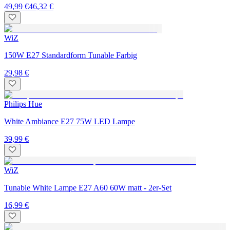
49,99 €
46,32 €
WiZ
150W E27 Standardform Tunable Farbig
29,98 €
Philips Hue
White Ambiance E27 75W LED Lampe
39,99 €
WiZ
Tunable White Lampe E27 A60 60W matt - 2er-Set
16,99 €