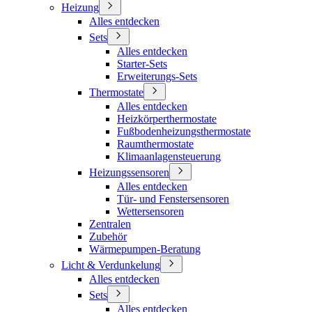
Heizung
Alles entdecken
Sets
Alles entdecken
Starter-Sets
Erweiterungs-Sets
Thermostate
Alles entdecken
Heizkörperthermostate
Fußbodenheizungsthermostate
Raumthermostate
Klimaanlagensteuerung
Heizungssensoren
Alles entdecken
Tür- und Fenstersensoren
Wettersensoren
Zentralen
Zubehör
Wärmepumpen-Beratung
Licht & Verdunkelung
Alles entdecken
Sets
Alles entdecken