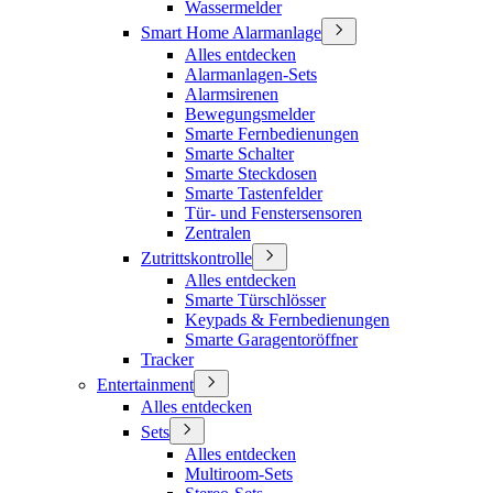
Wassermelder
Smart Home Alarmanlage
Alles entdecken
Alarmanlagen-Sets
Alarmsirenen
Bewegungsmelder
Smarte Fernbedienungen
Smarte Schalter
Smarte Steckdosen
Smarte Tastenfelder
Tür- und Fenstersensoren
Zentralen
Zutrittskontrolle
Alles entdecken
Smarte Türschlösser
Keypads & Fernbedienungen
Smarte Garagentoröffner
Tracker
Entertainment
Alles entdecken
Sets
Alles entdecken
Multiroom-Sets