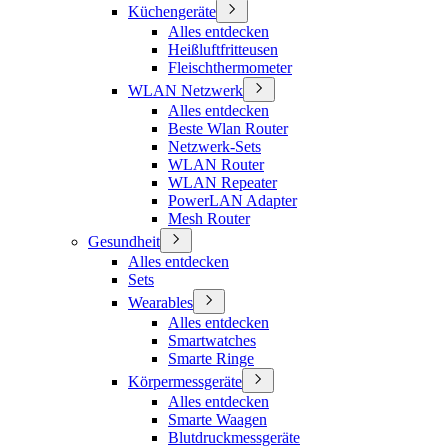
Küchengeräte
Alles entdecken
Heißluftfritteusen
Fleischthermometer
WLAN Netzwerk
Alles entdecken
Beste Wlan Router
Netzwerk-Sets
WLAN Router
WLAN Repeater
PowerLAN Adapter
Mesh Router
Gesundheit
Alles entdecken
Sets
Wearables
Alles entdecken
Smartwatches
Smarte Ringe
Körpermessgeräte
Alles entdecken
Smarte Waagen
Blutdruckmessgeräte