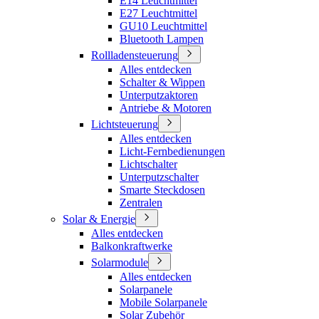
E14 Leuchtmittel
E27 Leuchtmittel
GU10 Leuchtmittel
Bluetooth Lampen
Rollladensteuerung
Alles entdecken
Schalter & Wippen
Unterputzaktoren
Antriebe & Motoren
Lichtsteuerung
Alles entdecken
Licht-Fernbedienungen
Lichtschalter
Unterputzschalter
Smarte Steckdosen
Zentralen
Solar & Energie
Alles entdecken
Balkonkraftwerke
Solarmodule
Alles entdecken
Solarpanele
Mobile Solarpanele
Solar Zubehör