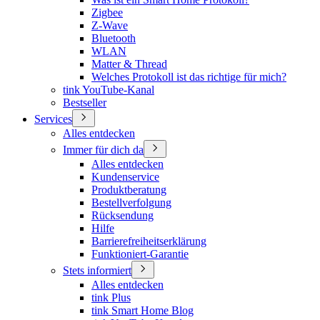
Zigbee
Z-Wave
Bluetooth
WLAN
Matter & Thread
Welches Protokoll ist das richtige für mich?
tink YouTube-Kanal
Bestseller
Services
Alles entdecken
Immer für dich da
Alles entdecken
Kundenservice
Produktberatung
Bestellverfolgung
Rücksendung
Hilfe
Barrierefreiheitserklärung
Funktioniert-Garantie
Stets informiert
Alles entdecken
tink Plus
tink Smart Home Blog