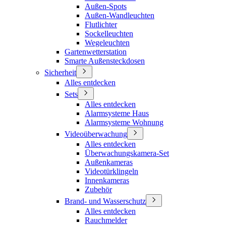
Außen-Spots
Außen-Wandleuchten
Flutlichter
Sockelleuchten
Wegeleuchten
Gartenwetterstation
Smarte Außensteckdosen
Sicherheit
Alles entdecken
Sets
Alles entdecken
Alarmsysteme Haus
Alarmsysteme Wohnung
Videoüberwachung
Alles entdecken
Überwachungskamera-Set
Außenkameras
Videotürklingeln
Innenkameras
Zubehör
Brand- und Wasserschutz
Alles entdecken
Rauchmelder