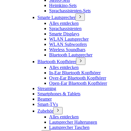
Stereo-Sets
Heimkino-Sets
Sprachassistenten-Sets
Smarte Lautsprecher
Alles entdecken
Sprachassistenten
Smarte Displays
WLAN Lautsprecher
WLAN Subwoofers
Wireless Soundbars
Bluetooth Lautsprecher
Bluetooth Kopfhörer
Alles entdecken
In-Ear Bluetooth Kopfhörer
Over-Ear Bluetooth Kopfhörer
Open-Ear Bluetooth Kopfhörer
Streaming
Smartphones & Tablets
Beamer
Smart-TVs
Zubehör
Alles entdecken
Lautsprecher Halterungen
Lautsprecher Taschen