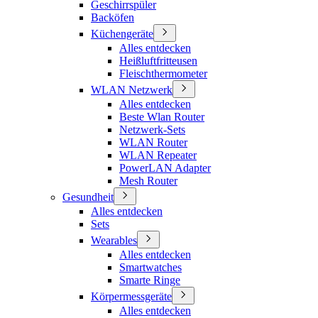
Geschirrspüler
Backöfen
Küchengeräte
Alles entdecken
Heißluftfritteusen
Fleischthermometer
WLAN Netzwerk
Alles entdecken
Beste Wlan Router
Netzwerk-Sets
WLAN Router
WLAN Repeater
PowerLAN Adapter
Mesh Router
Gesundheit
Alles entdecken
Sets
Wearables
Alles entdecken
Smartwatches
Smarte Ringe
Körpermessgeräte
Alles entdecken