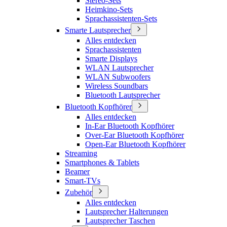
Stereo-Sets
Heimkino-Sets
Sprachassistenten-Sets
Smarte Lautsprecher
Alles entdecken
Sprachassistenten
Smarte Displays
WLAN Lautsprecher
WLAN Subwoofers
Wireless Soundbars
Bluetooth Lautsprecher
Bluetooth Kopfhörer
Alles entdecken
In-Ear Bluetooth Kopfhörer
Over-Ear Bluetooth Kopfhörer
Open-Ear Bluetooth Kopfhörer
Streaming
Smartphones & Tablets
Beamer
Smart-TVs
Zubehör
Alles entdecken
Lautsprecher Halterungen
Lautsprecher Taschen