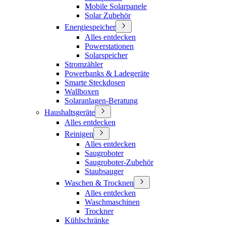
Mobile Solarpanele
Solar Zubehör
Energiespeicher
Alles entdecken
Powerstationen
Solarspeicher
Stromzähler
Powerbanks & Ladegeräte
Smarte Steckdosen
Wallboxen
Solaranlagen-Beratung
Haushaltsgeräte
Alles entdecken
Reinigen
Alles entdecken
Saugroboter
Saugroboter-Zubehör
Staubsauger
Waschen & Trocknen
Alles entdecken
Waschmaschinen
Trockner
Kühlschränke