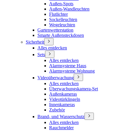
Außen-Spots
Außen-Wandleuchten
Flutlichter
Sockelleuchten
Wegeleuchten
Gartenwetterstation
Smarte Außensteckdosen
Sicherheit
Alles entdecken
Sets
Alles entdecken
Alarmsysteme Haus
Alarmsysteme Wohnung
Videoüberwachung
Alles entdecken
Überwachungskamera-Set
Außenkameras
Videotürklingeln
Innenkameras
Zubehör
Brand- und Wasserschutz
Alles entdecken
Rauchmelder