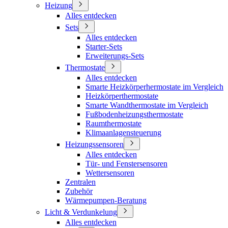
Heizung
Alles entdecken
Sets
Alles entdecken
Starter-Sets
Erweiterungs-Sets
Thermostate
Alles entdecken
Smarte Heizkörperhermostate im Vergleich
Heizkörperthermostate
Smarte Wandthermostate im Vergleich
Fußbodenheizungsthermostate
Raumthermostate
Klimaanlagensteuerung
Heizungssensoren
Alles entdecken
Tür- und Fenstersensoren
Wettersensoren
Zentralen
Zubehör
Wärmepumpen-Beratung
Licht & Verdunkelung
Alles entdecken