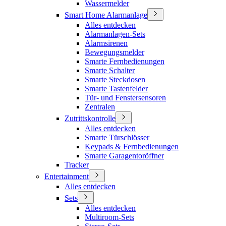
Wassermelder
Smart Home Alarmanlage
Alles entdecken
Alarmanlagen-Sets
Alarmsirenen
Bewegungsmelder
Smarte Fernbedienungen
Smarte Schalter
Smarte Steckdosen
Smarte Tastenfelder
Tür- und Fenstersensoren
Zentralen
Zutrittskontrolle
Alles entdecken
Smarte Türschlösser
Keypads & Fernbedienungen
Smarte Garagentoröffner
Tracker
Entertainment
Alles entdecken
Sets
Alles entdecken
Multiroom-Sets