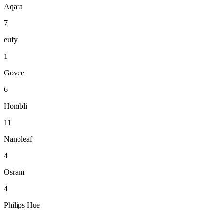
Aqara
7
eufy
1
Govee
6
Hombli
11
Nanoleaf
4
Osram
4
Philips Hue