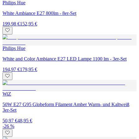
Philips Hue
White Ambiance E27 800lm - 8er-Set
199,98 €
152,95 €
Philips Hue
White and Color Ambiance E27 LED Lampe 1100 lm - 3er-Set
194,97 €
179,95 €
WiZ
50W E27 G95 Globeform Filament Amber Warm- und Kaltweiß
3er-Set
50,97 €
48,95 €
-26 %