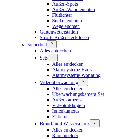
Außen-Spots
Außen-Wandleuchten
Flutlichter
Sockelleuchten
Wegeleuchten
Gartenwetterstation
Smarte Außensteckdosen
Sicherheit
Alles entdecken
Sets
Alles entdecken
Alarmsysteme Haus
Alarmsysteme Wohnung
Videoüberwachung
Alles entdecken
Überwachungskamera-Set
Außenkameras
Videotürklingeln
Innenkameras
Zubehör
Brand- und Wasserschutz
Alles entdecken
Rauchmelder