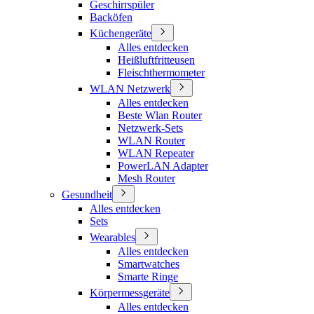
Geschirrspüler
Backöfen
Küchengeräte
Alles entdecken
Heißluftfritteusen
Fleischthermometer
WLAN Netzwerk
Alles entdecken
Beste Wlan Router
Netzwerk-Sets
WLAN Router
WLAN Repeater
PowerLAN Adapter
Mesh Router
Gesundheit
Alles entdecken
Sets
Wearables
Alles entdecken
Smartwatches
Smarte Ringe
Körpermessgeräte
Alles entdecken