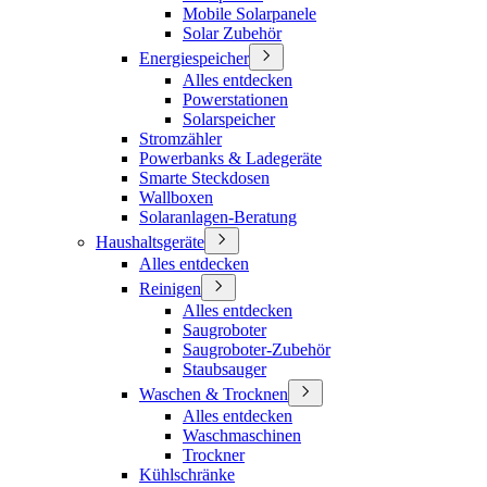
Mobile Solarpanele
Solar Zubehör
Energiespeicher
Alles entdecken
Powerstationen
Solarspeicher
Stromzähler
Powerbanks & Ladegeräte
Smarte Steckdosen
Wallboxen
Solaranlagen-Beratung
Haushaltsgeräte
Alles entdecken
Reinigen
Alles entdecken
Saugroboter
Saugroboter-Zubehör
Staubsauger
Waschen & Trocknen
Alles entdecken
Waschmaschinen
Trockner
Kühlschränke