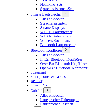
Stereo-Sets
Heimkino-Sets
Sprachassistenten-Sets
Smarte Lautsprecher
Alles entdecken
Sprachassistenten
Smarte Displays
WLAN Lautsprecher
WLAN Subwoofers
Wireless Soundbars
Bluetooth Lautsprecher
Bluetooth Kopfhörer
Alles entdecken
In-Ear Bluetooth Kopfhörer
Over-Ear Bluetooth Kopfhörer
Open-Ear Bluetooth Kopfhörer
Streaming
Smartphones & Tablets
Beamer
Smart-TVs
Zubehör
Alles entdecken
Lautsprecher Halterungen
Lautsprecher Taschen