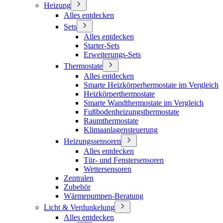
Heizung
Alles entdecken
Sets
Alles entdecken
Starter-Sets
Erweiterungs-Sets
Thermostate
Alles entdecken
Smarte Heizkörperhermostate im Vergleich
Heizkörperthermostate
Smarte Wandthermostate im Vergleich
Fußbodenheizungsthermostate
Raumthermostate
Klimaanlagensteuerung
Heizungssensoren
Alles entdecken
Tür- und Fenstersensoren
Wettersensoren
Zentralen
Zubehör
Wärmepumpen-Beratung
Licht & Verdunkelung
Alles entdecken