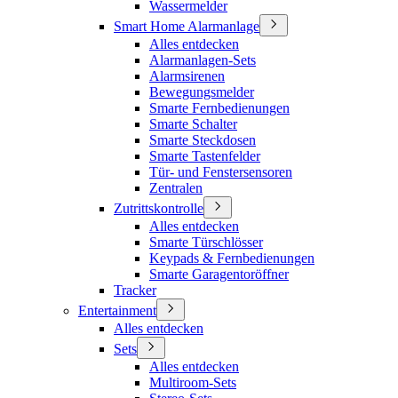
Wassermelder
Smart Home Alarmanlage
Alles entdecken
Alarmanlagen-Sets
Alarmsirenen
Bewegungsmelder
Smarte Fernbedienungen
Smarte Schalter
Smarte Steckdosen
Smarte Tastenfelder
Tür- und Fenstersensoren
Zentralen
Zutrittskontrolle
Alles entdecken
Smarte Türschlösser
Keypads & Fernbedienungen
Smarte Garagentoröffner
Tracker
Entertainment
Alles entdecken
Sets
Alles entdecken
Multiroom-Sets