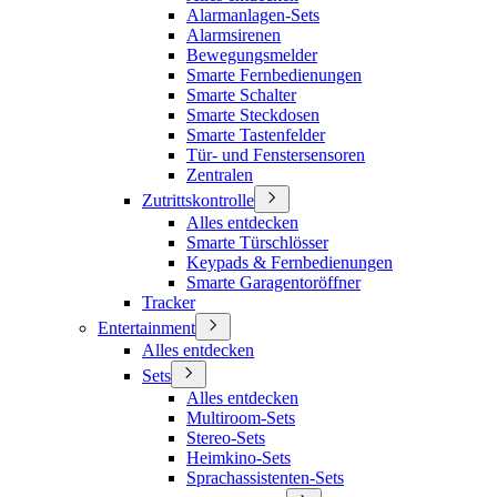
Alarmanlagen-Sets
Alarmsirenen
Bewegungsmelder
Smarte Fernbedienungen
Smarte Schalter
Smarte Steckdosen
Smarte Tastenfelder
Tür- und Fenstersensoren
Zentralen
Zutrittskontrolle
Alles entdecken
Smarte Türschlösser
Keypads & Fernbedienungen
Smarte Garagentoröffner
Tracker
Entertainment
Alles entdecken
Sets
Alles entdecken
Multiroom-Sets
Stereo-Sets
Heimkino-Sets
Sprachassistenten-Sets