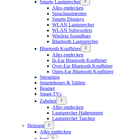
Smarte Lautsprecher
Alles entdecken
Sprachassistenten
Smarte Displays
WLAN Lautsprecher
WLAN Subwoofers
Wireless Soundbars
Bluetooth Lautsprecher
Bluetooth Kopfhörer
Alles entdecken
In-Ear Bluetooth Kopfhörer
Over-Ear Bluetooth Kopfhörer
Open-Ear Bluetooth Kopfhörer
Streaming
Smartphones & Tablets
Beamer
Smart-TVs
Zubehör
Alles entdecken
Lautsprecher Halterungen
Lautsprecher Taschen
Heizung
Alles entdecken
Sets