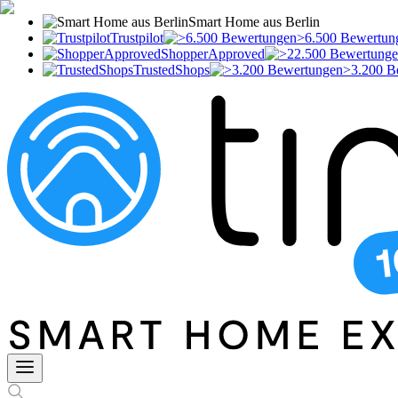
Smart Home aus Berlin
Trustpilot
>6.500 Bewertun
ShopperApproved
TrustedShops
>3.200 B