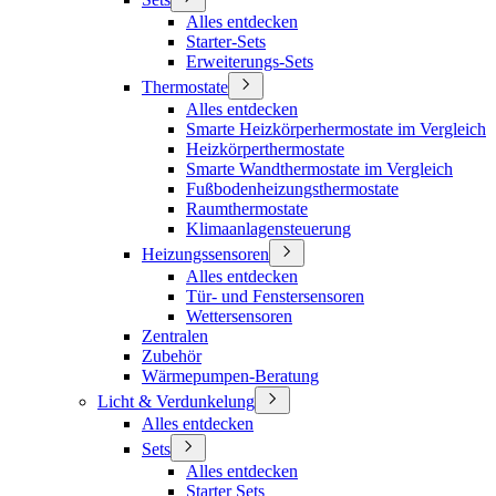
Alles entdecken
Starter-Sets
Erweiterungs-Sets
Thermostate
Alles entdecken
Smarte Heizkörperhermostate im Vergleich
Heizkörperthermostate
Smarte Wandthermostate im Vergleich
Fußbodenheizungsthermostate
Raumthermostate
Klimaanlagensteuerung
Heizungssensoren
Alles entdecken
Tür- und Fenstersensoren
Wettersensoren
Zentralen
Zubehör
Wärmepumpen-Beratung
Licht & Verdunkelung
Alles entdecken
Sets
Alles entdecken
Starter Sets