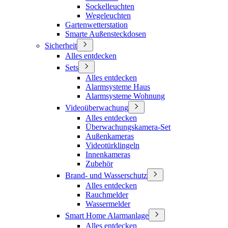
Sockelleuchten
Wegeleuchten
Gartenwetterstation
Smarte Außensteckdosen
Sicherheit
Alles entdecken
Sets
Alles entdecken
Alarmsysteme Haus
Alarmsysteme Wohnung
Videoüberwachung
Alles entdecken
Überwachungskamera-Set
Außenkameras
Videotürklingeln
Innenkameras
Zubehör
Brand- und Wasserschutz
Alles entdecken
Rauchmelder
Wassermelder
Smart Home Alarmanlage
Alles entdecken