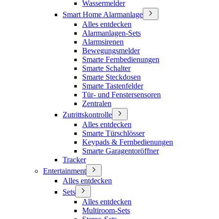
Wassermelder
Smart Home Alarmanlage
Alles entdecken
Alarmanlagen-Sets
Alarmsirenen
Bewegungsmelder
Smarte Fernbedienungen
Smarte Schalter
Smarte Steckdosen
Smarte Tastenfelder
Tür- und Fenstersensoren
Zentralen
Zutrittskontrolle
Alles entdecken
Smarte Türschlösser
Keypads & Fernbedienungen
Smarte Garagentoröffner
Tracker
Entertainment
Alles entdecken
Sets
Alles entdecken
Multiroom-Sets