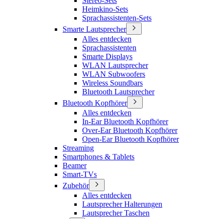
Stereo-Sets
Heimkino-Sets
Sprachassistenten-Sets
Smarte Lautsprecher
Alles entdecken
Sprachassistenten
Smarte Displays
WLAN Lautsprecher
WLAN Subwoofers
Wireless Soundbars
Bluetooth Lautsprecher
Bluetooth Kopfhörer
Alles entdecken
In-Ear Bluetooth Kopfhörer
Over-Ear Bluetooth Kopfhörer
Open-Ear Bluetooth Kopfhörer
Streaming
Smartphones & Tablets
Beamer
Smart-TVs
Zubehör
Alles entdecken
Lautsprecher Halterungen
Lautsprecher Taschen