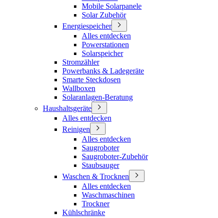
Mobile Solarpanele
Solar Zubehör
Energiespeicher
Alles entdecken
Powerstationen
Solarspeicher
Stromzähler
Powerbanks & Ladegeräte
Smarte Steckdosen
Wallboxen
Solaranlagen-Beratung
Haushaltsgeräte
Alles entdecken
Reinigen
Alles entdecken
Saugroboter
Saugroboter-Zubehör
Staubsauger
Waschen & Trocknen
Alles entdecken
Waschmaschinen
Trockner
Kühlschränke