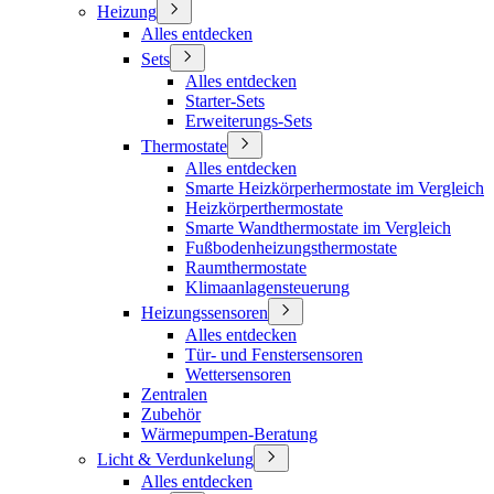
Heizung
Alles entdecken
Sets
Alles entdecken
Starter-Sets
Erweiterungs-Sets
Thermostate
Alles entdecken
Smarte Heizkörperhermostate im Vergleich
Heizkörperthermostate
Smarte Wandthermostate im Vergleich
Fußbodenheizungsthermostate
Raumthermostate
Klimaanlagensteuerung
Heizungssensoren
Alles entdecken
Tür- und Fenstersensoren
Wettersensoren
Zentralen
Zubehör
Wärmepumpen-Beratung
Licht & Verdunkelung
Alles entdecken