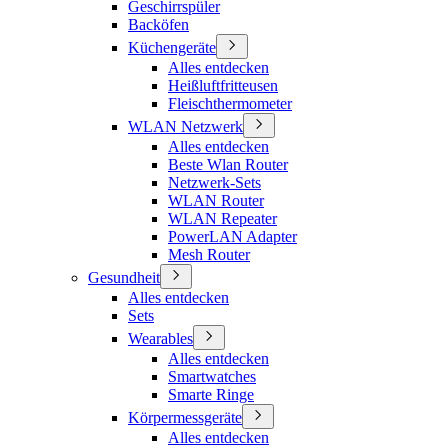
Geschirrspüler
Backöfen
Küchengeräte
Alles entdecken
Heißluftfritteusen
Fleischthermometer
WLAN Netzwerk
Alles entdecken
Beste Wlan Router
Netzwerk-Sets
WLAN Router
WLAN Repeater
PowerLAN Adapter
Mesh Router
Gesundheit
Alles entdecken
Sets
Wearables
Alles entdecken
Smartwatches
Smarte Ringe
Körpermessgeräte
Alles entdecken