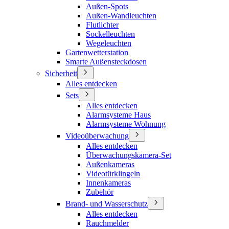
Außen-Spots
Außen-Wandleuchten
Flutlichter
Sockelleuchten
Wegeleuchten
Gartenwetterstation
Smarte Außensteckdosen
Sicherheit
Alles entdecken
Sets
Alles entdecken
Alarmsysteme Haus
Alarmsysteme Wohnung
Videoüberwachung
Alles entdecken
Überwachungskamera-Set
Außenkameras
Videotürklingeln
Innenkameras
Zubehör
Brand- und Wasserschutz
Alles entdecken
Rauchmelder