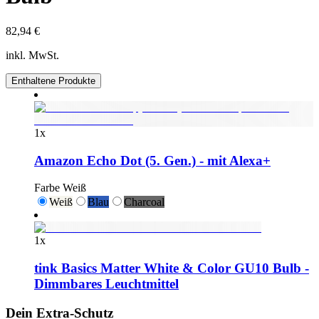
82,94 €
inkl. MwSt.
Enthaltene Produkte
1
x
Amazon Echo Dot (5. Gen.) - mit Alexa+
Farbe
Weiß
Weiß
Blau
Charcoal
1
x
tink Basics Matter White & Color GU10 Bulb -
Dimmbares Leuchtmittel
Dein Extra-Schutz