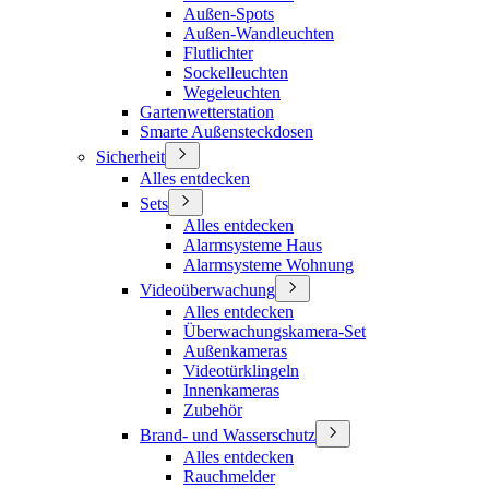
Außen-Spots
Außen-Wandleuchten
Flutlichter
Sockelleuchten
Wegeleuchten
Gartenwetterstation
Smarte Außensteckdosen
Sicherheit
Alles entdecken
Sets
Alles entdecken
Alarmsysteme Haus
Alarmsysteme Wohnung
Videoüberwachung
Alles entdecken
Überwachungskamera-Set
Außenkameras
Videotürklingeln
Innenkameras
Zubehör
Brand- und Wasserschutz
Alles entdecken
Rauchmelder