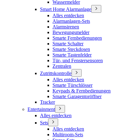
Wassermelder
Smart Home Alarmanlage
Alles entdecken
Alarmanlagen-Sets
Alarmsirenen
Bewegungsmelder
Smarte Fernbedienungen
Smarte Schalter
Smarte Steckdosen
Smarte Tastenfelder
Tür- und Fenstersensoren
Zentralen
Zutrittskontrolle
Alles entdecken
Smarte Türschlösser
Keypads & Fernbedienungen
Smarte Garagentoröffner
Tracker
Entertainment
Alles entdecken
Sets
Alles entdecken
Multiroom-Sets