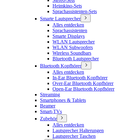
Stereo-Sets
Heimkino-Sets
Sprachassistenten-Sets
Smarte Lautsprecher
Alles entdecken
Sprachassistenten
Smarte Displays
WLAN Lautsprecher
WLAN Subwoofers
Wireless Soundbars
Bluetooth Lautsprecher
Bluetooth Kopfhörer
Alles entdecken
In-Ear Bluetooth Kopfhörer
Over-Ear Bluetooth Kopfhörer
Open-Ear Bluetooth Kopfhörer
Streaming
Smartphones & Tablets
Beamer
Smart-TVs
Zubehör
Alles entdecken
Lautsprecher Halterungen
Lautsprecher Taschen