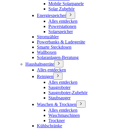
Mobile Solarpanele
Solar Zubehör
Energiespeicher
Alles entdecken
Powerstationen
Solarspeicher
Stromzähler
Powerbanks & Ladegeräte
Smarte Steckdosen
Wallboxen
Solaranlagen-Beratung
Haushaltsgeräte
Alles entdecken
Reinigen
Alles entdecken
Saugroboter
Saugroboter-Zubehör
Staubsauger
Waschen & Trocknen
Alles entdecken
Waschmaschinen
Trockner
Kühlschränke