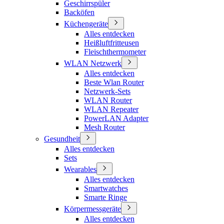
Geschirrspüler
Backöfen
Küchengeräte
Alles entdecken
Heißluftfritteusen
Fleischthermometer
WLAN Netzwerk
Alles entdecken
Beste Wlan Router
Netzwerk-Sets
WLAN Router
WLAN Repeater
PowerLAN Adapter
Mesh Router
Gesundheit
Alles entdecken
Sets
Wearables
Alles entdecken
Smartwatches
Smarte Ringe
Körpermessgeräte
Alles entdecken