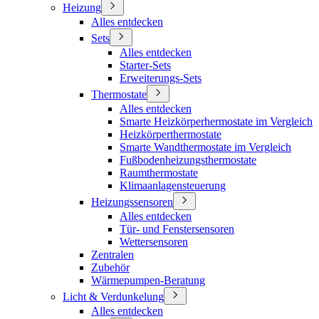
Heizung
Alles entdecken
Sets
Alles entdecken
Starter-Sets
Erweiterungs-Sets
Thermostate
Alles entdecken
Smarte Heizkörperhermostate im Vergleich
Heizkörperthermostate
Smarte Wandthermostate im Vergleich
Fußbodenheizungsthermostate
Raumthermostate
Klimaanlagensteuerung
Heizungssensoren
Alles entdecken
Tür- und Fenstersensoren
Wettersensoren
Zentralen
Zubehör
Wärmepumpen-Beratung
Licht & Verdunkelung
Alles entdecken