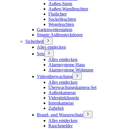
Außen-Spots
Außen-Wandleuchten
Flutlichter
Sockelleuchten
Wegeleuchten
Gartenwetterstation
Smarte Außensteckdosen
Sicherheit
Alles entdecken
Sets
Alles entdecken
Alarmsysteme Haus
Alarmsysteme Wohnung
Videoüberwachung
Alles entdecken
Überwachungskamera-Set
Außenkameras
Videotürklingeln
Innenkameras
Zubehör
Brand- und Wasserschutz
Alles entdecken
Rauchmelder