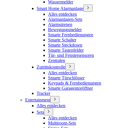
Wassermelder
Smart Home Alarmanlage
Alles entdecken
Alarmanlagen-Sets
Alarmsirenen
Bewegungsmelder
Smarte Fernbedienungen
Smarte Schalter
Smarte Steckdosen
Smarte Tastenfelder
Tür- und Fenstersensoren
Zentralen
Zutrittskontrolle
Alles entdecken
Smarte Türschlösser
Keypads & Fernbedienungen
Smarte Garagentoröffner
Tracker
Entertainment
Alles entdecken
Sets
Alles entdecken
Multiroom-Sets