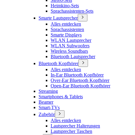
Stereo-Sets
Heimkino-Sets
Sprachassistenten-Sets
Smarte Lautsprecher
Alles entdecken
Sprachassistenten
Smarte Displays
WLAN Lautsprecher
WLAN Subwoofers
Wireless Soundbars
Bluetooth Lautsprecher
Bluetooth Kopfhörer
Alles entdecken
In-Ear Bluetooth Kopfhörer
Over-Ear Bluetooth Kopfhörer
Open-Ear Bluetooth Kopfhörer
Streaming
Smartphones & Tablets
Beamer
Smart-TVs
Zubehör
Alles entdecken
Lautsprecher Halterungen
Lautsprecher Taschen