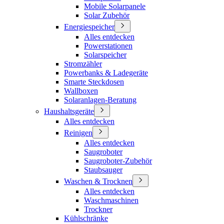
Mobile Solarpanele
Solar Zubehör
Energiespeicher
Alles entdecken
Powerstationen
Solarspeicher
Stromzähler
Powerbanks & Ladegeräte
Smarte Steckdosen
Wallboxen
Solaranlagen-Beratung
Haushaltsgeräte
Alles entdecken
Reinigen
Alles entdecken
Saugroboter
Saugroboter-Zubehör
Staubsauger
Waschen & Trocknen
Alles entdecken
Waschmaschinen
Trockner
Kühlschränke