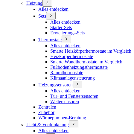
Heizung
Alles entdecken
Sets
Alles entdecken
Starter-Sets
Erweiterungs-Sets
Thermostate
Alles entdecken
Smarte Heizkörperhermostate im Vergleich
Heizkörperthermostate
Smarte Wandthermostate im Vergleich
Fußbodenheizungsthermostate
Raumthermostate
Klimaanlagensteuerung
Heizungssensoren
Alles entdecken
Tür- und Fenstersensoren
Wettersensoren
Zentralen
Zubehör
Wärmepumpen-Beratung
Licht & Verdunkelung
Alles entdecken