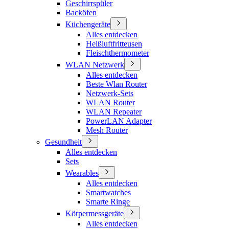
Geschirrspüler
Backöfen
Küchengeräte
Alles entdecken
Heißluftfritteusen
Fleischthermometer
WLAN Netzwerk
Alles entdecken
Beste Wlan Router
Netzwerk-Sets
WLAN Router
WLAN Repeater
PowerLAN Adapter
Mesh Router
Gesundheit
Alles entdecken
Sets
Wearables
Alles entdecken
Smartwatches
Smarte Ringe
Körpermessgeräte
Alles entdecken