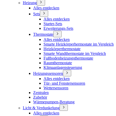
Heizung
Alles entdecken
Sets
Alles entdecken
Starter-Sets
Erweiterungs-Sets
Thermostate
Alles entdecken
Smarte Heizkörperhermostate im Vergleich
Heizkörperthermostate
Smarte Wandthermostate im Vergleich
Fußbodenheizungsthermostate
Raumthermostate
Klimaanlagensteuerung
Heizungssensoren
Alles entdecken
Tür- und Fenstersensoren
Wettersensoren
Zentralen
Zubehör
Wärmepumpen-Beratung
Licht & Verdunkelung
Alles entdecken