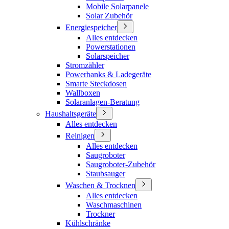
Mobile Solarpanele
Solar Zubehör
Energiespeicher
Alles entdecken
Powerstationen
Solarspeicher
Stromzähler
Powerbanks & Ladegeräte
Smarte Steckdosen
Wallboxen
Solaranlagen-Beratung
Haushaltsgeräte
Alles entdecken
Reinigen
Alles entdecken
Saugroboter
Saugroboter-Zubehör
Staubsauger
Waschen & Trocknen
Alles entdecken
Waschmaschinen
Trockner
Kühlschränke