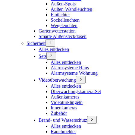
Außen-Spots
Außen-Wandleuchten
Flutlichter
Sockelleuchten
Wegeleuchten
Gartenwetterstation
Smarte Außensteckdosen
Sicherheit
Alles entdecken
Sets
Alles entdecken
Alarmsysteme Haus
Alarmsysteme Wohnung
Videoüberwachung
Alles entdecken
Überwachungskamera-Set
Außenkameras
Videotürklingeln
Innenkameras
Zubehör
Brand- und Wasserschutz
Alles entdecken
Rauchmelder