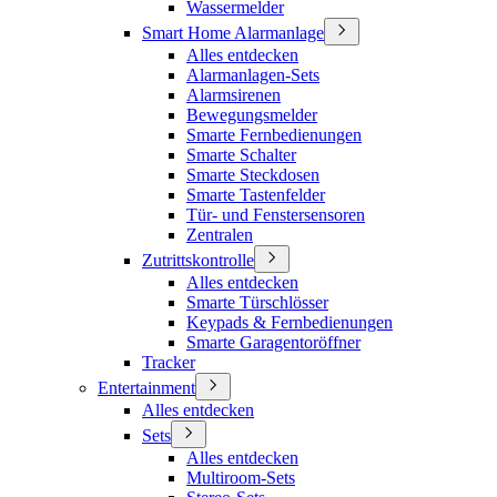
Wassermelder
Smart Home Alarmanlage
Alles entdecken
Alarmanlagen-Sets
Alarmsirenen
Bewegungsmelder
Smarte Fernbedienungen
Smarte Schalter
Smarte Steckdosen
Smarte Tastenfelder
Tür- und Fenstersensoren
Zentralen
Zutrittskontrolle
Alles entdecken
Smarte Türschlösser
Keypads & Fernbedienungen
Smarte Garagentoröffner
Tracker
Entertainment
Alles entdecken
Sets
Alles entdecken
Multiroom-Sets