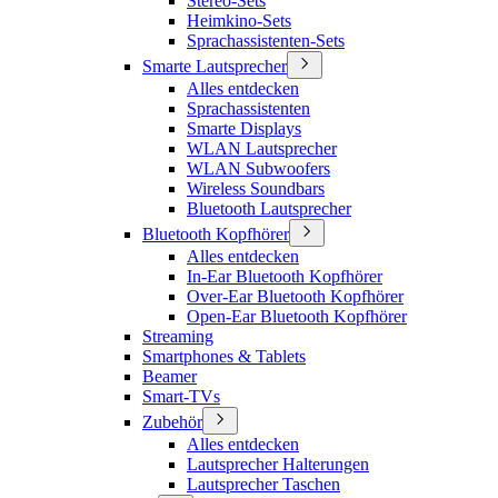
Stereo-Sets
Heimkino-Sets
Sprachassistenten-Sets
Smarte Lautsprecher
Alles entdecken
Sprachassistenten
Smarte Displays
WLAN Lautsprecher
WLAN Subwoofers
Wireless Soundbars
Bluetooth Lautsprecher
Bluetooth Kopfhörer
Alles entdecken
In-Ear Bluetooth Kopfhörer
Over-Ear Bluetooth Kopfhörer
Open-Ear Bluetooth Kopfhörer
Streaming
Smartphones & Tablets
Beamer
Smart-TVs
Zubehör
Alles entdecken
Lautsprecher Halterungen
Lautsprecher Taschen