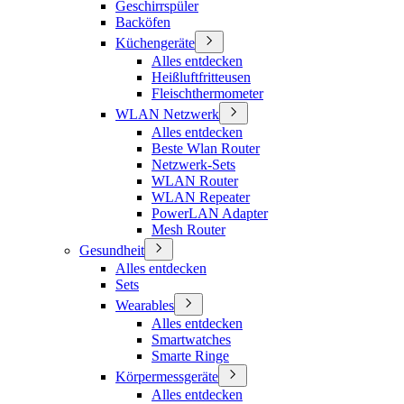
Geschirrspüler
Backöfen
Küchengeräte
Alles entdecken
Heißluftfritteusen
Fleischthermometer
WLAN Netzwerk
Alles entdecken
Beste Wlan Router
Netzwerk-Sets
WLAN Router
WLAN Repeater
PowerLAN Adapter
Mesh Router
Gesundheit
Alles entdecken
Sets
Wearables
Alles entdecken
Smartwatches
Smarte Ringe
Körpermessgeräte
Alles entdecken