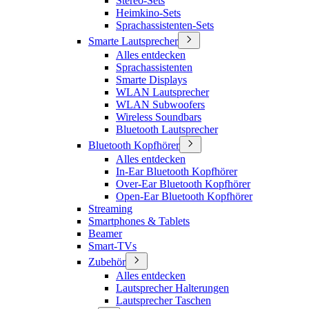
Stereo-Sets
Heimkino-Sets
Sprachassistenten-Sets
Smarte Lautsprecher
Alles entdecken
Sprachassistenten
Smarte Displays
WLAN Lautsprecher
WLAN Subwoofers
Wireless Soundbars
Bluetooth Lautsprecher
Bluetooth Kopfhörer
Alles entdecken
In-Ear Bluetooth Kopfhörer
Over-Ear Bluetooth Kopfhörer
Open-Ear Bluetooth Kopfhörer
Streaming
Smartphones & Tablets
Beamer
Smart-TVs
Zubehör
Alles entdecken
Lautsprecher Halterungen
Lautsprecher Taschen