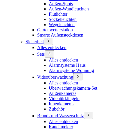
Außen-Spots
Außen-Wandleuchten
Flutlichter
Sockelleuchten
Wegeleuchten
Gartenwetterstation
Smarte Außensteckdosen
Sicherheit
Alles entdecken
Sets
Alles entdecken
Alarmsysteme Haus
Alarmsysteme Wohnung
Videoüberwachung
Alles entdecken
Überwachungskamera-Set
Außenkameras
Videotürklingeln
Innenkameras
Zubehör
Brand- und Wasserschutz
Alles entdecken
Rauchmelder