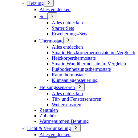
Heizung
Alles entdecken
Sets
Alles entdecken
Starter-Sets
Erweiterungs-Sets
Thermostate
Alles entdecken
Smarte Heizkörperhermostate im Vergleich
Heizkörperthermostate
Smarte Wandthermostate im Vergleich
Fußbodenheizungsthermostate
Raumthermostate
Klimaanlagensteuerung
Heizungssensoren
Alles entdecken
Tür- und Fenstersensoren
Wettersensoren
Zentralen
Zubehör
Wärmepumpen-Beratung
Licht & Verdunkelung
Alles entdecken