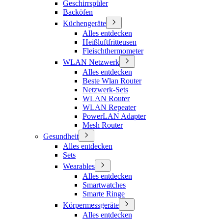
Geschirrspüler
Backöfen
Küchengeräte
Alles entdecken
Heißluftfritteusen
Fleischthermometer
WLAN Netzwerk
Alles entdecken
Beste Wlan Router
Netzwerk-Sets
WLAN Router
WLAN Repeater
PowerLAN Adapter
Mesh Router
Gesundheit
Alles entdecken
Sets
Wearables
Alles entdecken
Smartwatches
Smarte Ringe
Körpermessgeräte
Alles entdecken