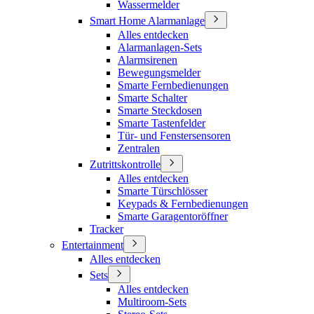
Wassermelder
Smart Home Alarmanlage
Alles entdecken
Alarmanlagen-Sets
Alarmsirenen
Bewegungsmelder
Smarte Fernbedienungen
Smarte Schalter
Smarte Steckdosen
Smarte Tastenfelder
Tür- und Fenstersensoren
Zentralen
Zutrittskontrolle
Alles entdecken
Smarte Türschlösser
Keypads & Fernbedienungen
Smarte Garagentoröffner
Tracker
Entertainment
Alles entdecken
Sets
Alles entdecken
Multiroom-Sets