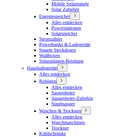
Mobile Solarpanele
Solar Zubehör
Energiespeicher
Alles entdecken
Powerstationen
Solarspeicher
Stromzähler
Powerbanks & Ladegeräte
Smarte Steckdosen
Wallboxen
Solaranlagen-Beratung
Haushaltsgeräte
Alles entdecken
Reinigen
Alles entdecken
Saugroboter
Saugroboter-Zubehör
Staubsauger
Waschen & Trocknen
Alles entdecken
Waschmaschinen
Trockner
Kühlschränke