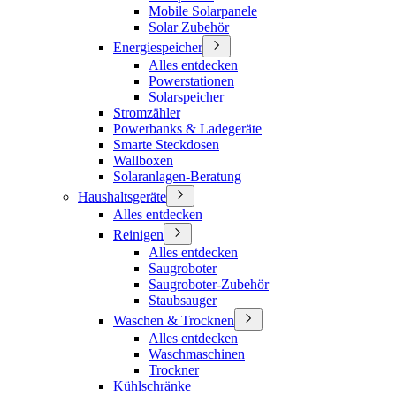
Mobile Solarpanele
Solar Zubehör
Energiespeicher
Alles entdecken
Powerstationen
Solarspeicher
Stromzähler
Powerbanks & Ladegeräte
Smarte Steckdosen
Wallboxen
Solaranlagen-Beratung
Haushaltsgeräte
Alles entdecken
Reinigen
Alles entdecken
Saugroboter
Saugroboter-Zubehör
Staubsauger
Waschen & Trocknen
Alles entdecken
Waschmaschinen
Trockner
Kühlschränke