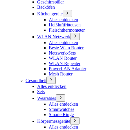
Geschirrspüler
Backöfen
Küchengeräte
Alles entdecken
Heißluftfritteusen
Fleischthermometer
WLAN Netzwerk
Alles entdecken
Beste Wlan Router
Netzwerk-Sets
WLAN Router
WLAN Repeater
PowerLAN Adapter
Mesh Router
Gesundheit
Alles entdecken
Sets
Wearables
Alles entdecken
Smartwatches
Smarte Ringe
Körpermessgeräte
Alles entdecken