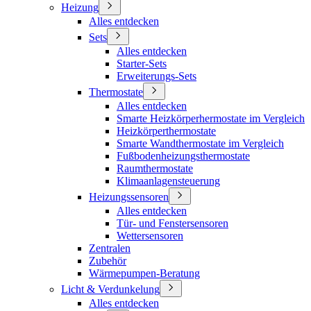
Heizung
Alles entdecken
Sets
Alles entdecken
Starter-Sets
Erweiterungs-Sets
Thermostate
Alles entdecken
Smarte Heizkörperhermostate im Vergleich
Heizkörperthermostate
Smarte Wandthermostate im Vergleich
Fußbodenheizungsthermostate
Raumthermostate
Klimaanlagensteuerung
Heizungssensoren
Alles entdecken
Tür- und Fenstersensoren
Wettersensoren
Zentralen
Zubehör
Wärmepumpen-Beratung
Licht & Verdunkelung
Alles entdecken