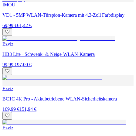
IMOU
VD1 - 5MP WLAN-Türspion-Kamera mit 4,3-Zoll Farbdisplay
69,99 €
61,42 €
Ezviz
HB8 Lite - Schwenk- & Neige-WLAN-Kamera
99,99 €
97,00 €
Ezviz
BC1C 4K Pro - Akkubetriebene WLAN-Sicherheitskamera
169,99 €
151,94 €
Ezviz