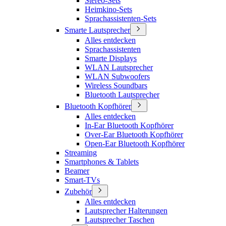
Stereo-Sets
Heimkino-Sets
Sprachassistenten-Sets
Smarte Lautsprecher
Alles entdecken
Sprachassistenten
Smarte Displays
WLAN Lautsprecher
WLAN Subwoofers
Wireless Soundbars
Bluetooth Lautsprecher
Bluetooth Kopfhörer
Alles entdecken
In-Ear Bluetooth Kopfhörer
Over-Ear Bluetooth Kopfhörer
Open-Ear Bluetooth Kopfhörer
Streaming
Smartphones & Tablets
Beamer
Smart-TVs
Zubehör
Alles entdecken
Lautsprecher Halterungen
Lautsprecher Taschen