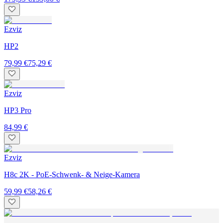
Ezviz
HP2
79,99 €
75,29 €
Ezviz
HP3 Pro
84,99 €
Ezviz
H8c 2K - PoE-Schwenk- & Neige-Kamera
59,99 €
58,26 €