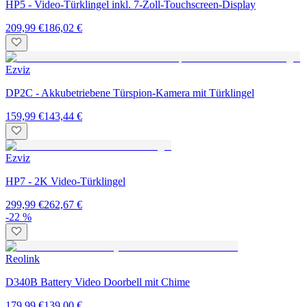
HP5 - Video-Türklingel inkl. 7-Zoll-Touchscreen-Display
209,99 €
186,02 €
Ezviz
DP2C - Akkubetriebene Türspion-Kamera mit Türklingel
159,99 €
143,44 €
Ezviz
HP7 - 2K Video-Türklingel
299,99 €
262,67 €
-22 %
Reolink
D340B Battery Video Doorbell mit Chime
179,99 €
139,00 €