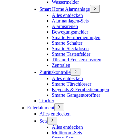
Wassermelder
Smart Home Alarmanlage
Alles entdecken
Alarmanlagen-Sets
Alarmsirenen
Bewegungsmelder
Smarte Fernbedienungen
Smarte Schalter
Smarte Steckdosen
Smarte Tastenfelder
Tür- und Fenstersensoren
Zentralen
Zutrittskontrolle
Alles entdecken
Smarte Türschlösser
Keypads & Fernbedienungen
Smarte Garagentoröffner
Tracker
Entertainment
Alles entdecken
Sets
Alles entdecken
Multiroom-Sets