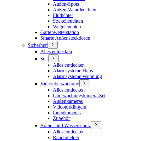
Außen-Spots
Außen-Wandleuchten
Flutlichter
Sockelleuchten
Wegeleuchten
Gartenwetterstation
Smarte Außensteckdosen
Sicherheit
Alles entdecken
Sets
Alles entdecken
Alarmsysteme Haus
Alarmsysteme Wohnung
Videoüberwachung
Alles entdecken
Überwachungskamera-Set
Außenkameras
Videotürklingeln
Innenkameras
Zubehör
Brand- und Wasserschutz
Alles entdecken
Rauchmelder