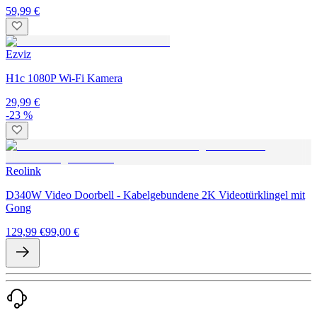
59,99 €
Ezviz
H1c 1080P Wi-Fi Kamera
29,99 €
-23 %
Reolink
D340W Video Doorbell - Kabelgebundene 2K Videotürklingel mit
Gong
129,99 €
99,00 €