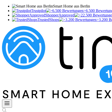
Smart Home aus Berlin
Trustpilot
>6.500 Bewertun
ShopperApproved
TrustedShops
>3.200 B