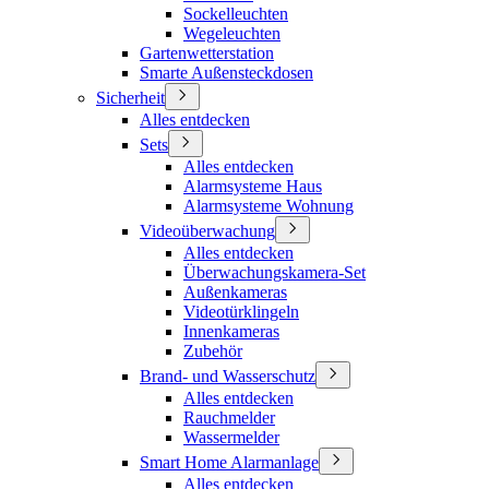
Sockelleuchten
Wegeleuchten
Gartenwetterstation
Smarte Außensteckdosen
Sicherheit
Alles entdecken
Sets
Alles entdecken
Alarmsysteme Haus
Alarmsysteme Wohnung
Videoüberwachung
Alles entdecken
Überwachungskamera-Set
Außenkameras
Videotürklingeln
Innenkameras
Zubehör
Brand- und Wasserschutz
Alles entdecken
Rauchmelder
Wassermelder
Smart Home Alarmanlage
Alles entdecken