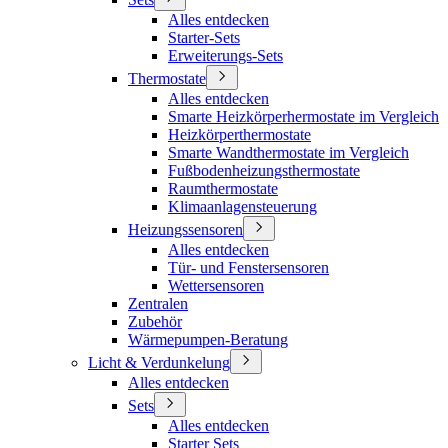
Alles entdecken
Starter-Sets
Erweiterungs-Sets
Thermostate
Alles entdecken
Smarte Heizkörperhermostate im Vergleich
Heizkörperthermostate
Smarte Wandthermostate im Vergleich
Fußbodenheizungsthermostate
Raumthermostate
Klimaanlagensteuerung
Heizungssensoren
Alles entdecken
Tür- und Fenstersensoren
Wettersensoren
Zentralen
Zubehör
Wärmepumpen-Beratung
Licht & Verdunkelung
Alles entdecken
Sets
Alles entdecken
Starter Sets