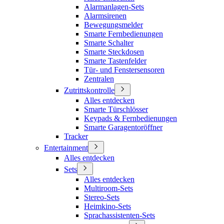
Alarmanlagen-Sets
Alarmsirenen
Bewegungsmelder
Smarte Fernbedienungen
Smarte Schalter
Smarte Steckdosen
Smarte Tastenfelder
Tür- und Fenstersensoren
Zentralen
Zutrittskontrolle
Alles entdecken
Smarte Türschlösser
Keypads & Fernbedienungen
Smarte Garagentoröffner
Tracker
Entertainment
Alles entdecken
Sets
Alles entdecken
Multiroom-Sets
Stereo-Sets
Heimkino-Sets
Sprachassistenten-Sets