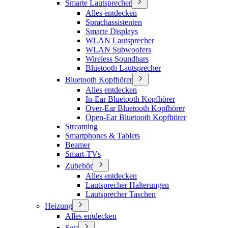
Smarte Lautsprecher
Alles entdecken
Sprachassistenten
Smarte Displays
WLAN Lautsprecher
WLAN Subwoofers
Wireless Soundbars
Bluetooth Lautsprecher
Bluetooth Kopfhörer
Alles entdecken
In-Ear Bluetooth Kopfhörer
Over-Ear Bluetooth Kopfhörer
Open-Ear Bluetooth Kopfhörer
Streaming
Smartphones & Tablets
Beamer
Smart-TVs
Zubehör
Alles entdecken
Lautsprecher Halterungen
Lautsprecher Taschen
Heizung
Alles entdecken
Sets