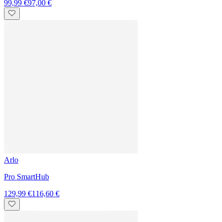
Reolink
D340B Battery Video Doorbell mit Chime
179,99 €
139,00 €