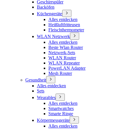
Geschirrspüler
Backöfen
Küchengeräte
Alles entdecken
Heißluftfritteusen
Fleischthermometer
WLAN Netzwerk
Alles entdecken
Beste Wlan Router
Netzwerk-Sets
WLAN Router
WLAN Repeater
PowerLAN Adapter
Mesh Router
Gesundheit
Alles entdecken
Sets
Wearables
Alles entdecken
Smartwatches
Smarte Ringe
Körpermessgeräte
Alles entdecken