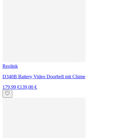
Ring
Video Doorbell Pro (3. Gen.) Wired - Kabelgebundene 4K-
Videotürklingel
249,99 €
244,90 €
-23 %