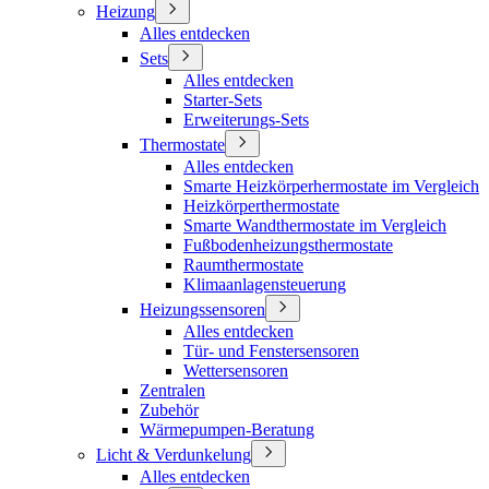
Heizung
Alles entdecken
Sets
Alles entdecken
Starter-Sets
Erweiterungs-Sets
Thermostate
Alles entdecken
Smarte Heizkörperhermostate im Vergleich
Heizkörperthermostate
Smarte Wandthermostate im Vergleich
Fußbodenheizungsthermostate
Raumthermostate
Klimaanlagensteuerung
Heizungssensoren
Alles entdecken
Tür- und Fenstersensoren
Wettersensoren
Zentralen
Zubehör
Wärmepumpen-Beratung
Licht & Verdunkelung
Alles entdecken