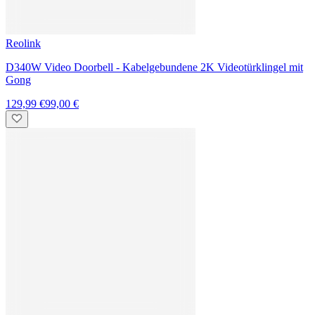
Doorbell 2S Kit - 2K WLAN-Akku-Videotürklingel mit Gong
79,99 €
56,95 €
omajin
Wireless Video Doorbell - WLAN Videotürklingel mit Gong
134,99 €
123,27 €