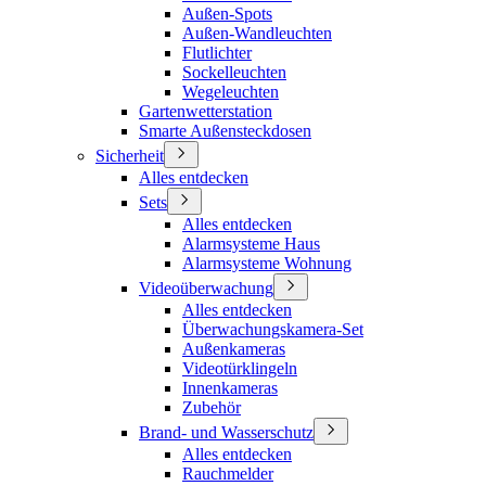
Außen-Spots
Außen-Wandleuchten
Flutlichter
Sockelleuchten
Wegeleuchten
Gartenwetterstation
Smarte Außensteckdosen
Sicherheit
Alles entdecken
Sets
Alles entdecken
Alarmsysteme Haus
Alarmsysteme Wohnung
Videoüberwachung
Alles entdecken
Überwachungskamera-Set
Außenkameras
Videotürklingeln
Innenkameras
Zubehör
Brand- und Wasserschutz
Alles entdecken
Rauchmelder