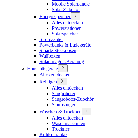
Mobile Solarpanele
Solar Zubehör
Energiespeicher
Alles entdecken
Powerstationen
Solarspeicher
Stromzähler
Powerbanks & Ladegeräte
Smarte Steckdosen
Wallboxen
Solaranlagen-Beratung
Haushaltsgeräte
Alles entdecken
Reinigen
Alles entdecken
Saugroboter
Saugroboter-Zubehör
Staubsauger
Waschen & Trocknen
Alles entdecken
Waschmaschinen
Trockner
Kühlschränke