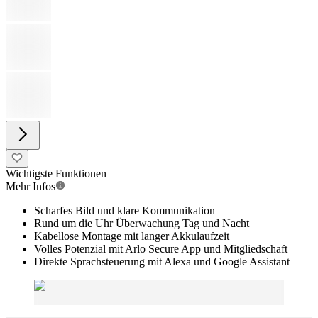
Versandkostenfrei, inkl. MwSt.
Dein Extra-Schutz
Details
5 Jahre Garantie
+
16,99 €
einmalig
In den Warenkorb
In den Warenkorb
Lieferzeit
:
Sofort verfügbar
Kostenloser Versand, kostenlose Rückgabe
Wichtigste Funktionen
works with
Amazon Alexa