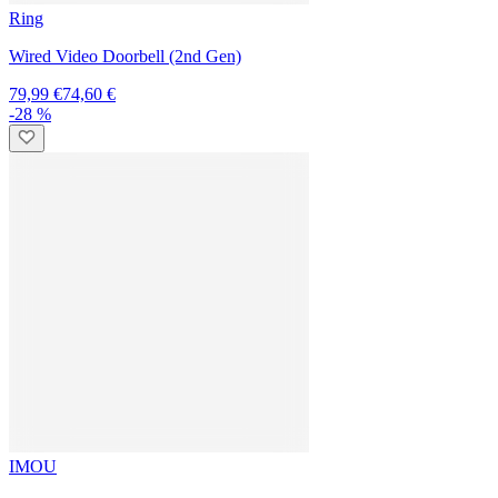
aosu
Video Doorbell SE
79,99 €
68,00 €