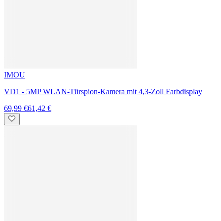
Reolink
D340W Video Doorbell - Kabelgebundene 2K Videotürklingel mit
Gong
129,99 €
99,00 €