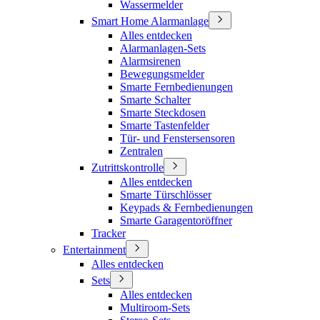
Wassermelder
Smart Home Alarmanlage
Alles entdecken
Alarmanlagen-Sets
Alarmsirenen
Bewegungsmelder
Smarte Fernbedienungen
Smarte Schalter
Smarte Steckdosen
Smarte Tastenfelder
Tür- und Fenstersensoren
Zentralen
Zutrittskontrolle
Alles entdecken
Smarte Türschlösser
Keypads & Fernbedienungen
Smarte Garagentoröffner
Tracker
Entertainment
Alles entdecken
Sets
Alles entdecken
Multiroom-Sets