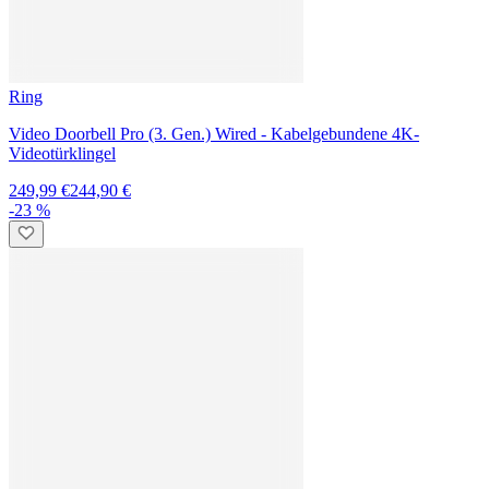
Ring
Wired Video Doorbell (2nd Gen)
79,99 €
74,60 €
-28 %
IMOU