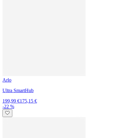
IMOU
VD1 - 5MP WLAN-Türspion-Kamera mit 4,3-Zoll Farbdisplay
69,99 €
61,42 €