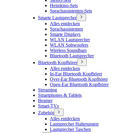
Stereo-Sets
Heimkino-Sets
Sprachassistenten-Sets
Smarte Lautsprecher
Alles entdecken
Sprachassistenten
Smarte Displays
WLAN Lautsprecher
WLAN Subwoofers
Wireless Soundbars
Bluetooth Lautsprecher
Bluetooth Kopfhörer
Alles entdecken
In-Ear Bluetooth Kopfhörer
Over-Ear Bluetooth Kopfhörer
Open-Ear Bluetooth Kopfhörer
Streaming
Smartphones & Tablets
Beamer
Smart-TVs
Zubehör
Alles entdecken
Lautsprecher Halterungen
Lautsprecher Taschen