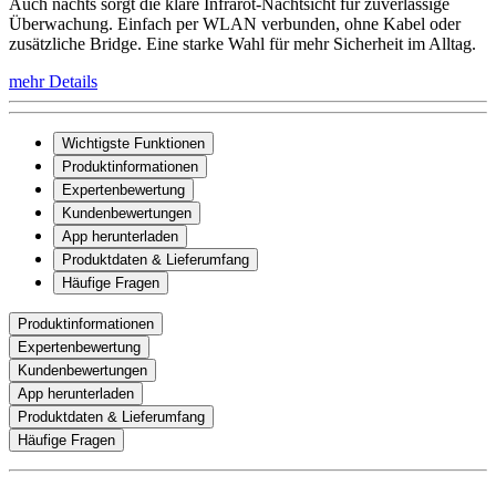
99,99 €
97,00 €
Arlo
Pro SmartHub
129,99 €
116,60 €