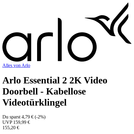
works with
Google Home
Scharfes Bild und klare Kommunikation
Rund um die Uhr Überwachung Tag und Nacht
Kabellose Montage mit langer Akkulaufzeit
Volles Potenzial mit Arlo Secure App und Mitgliedschaft
Direkte Sprachsteuerung mit Alexa und Google Assistant
Expertenbewertung
8.6
Annemarie
Die Arlo Essential 2 2K Video Doorbell bietet Dir ein rundum
sicheres Gefühl an der Haustür. Dank gestochen scharfer 2K-
Auflösung mit HDR und smarter Bewegungserkennung weißt Du
jederzeit, wer oder was vor Deiner Tür steht, egal ob Person,
Fahrzeug oder Paket. Per App kannst Du direkt antworten, die
integrierte Sirene aktivieren oder Dir Livebilder anzeigen lassen.