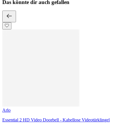
Arlo
Ultra SmartHub
199,99 €
175,15 €
-22 %