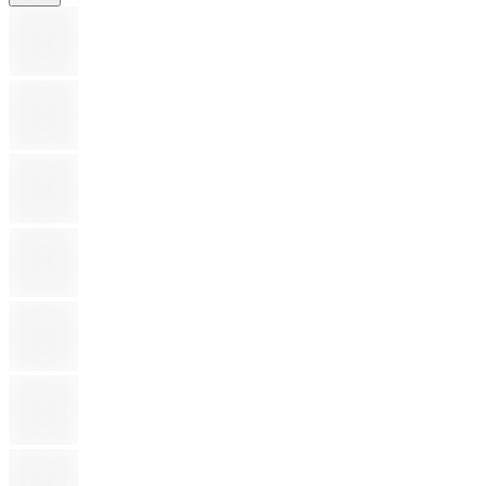
Alles von
Arlo
Arlo Essential 2 2K Video
Doorbell - Kabellose
Videotürklingel
Du sparst
4,79 €
(
-2%
)
UVP
159,99 €
155,20 €