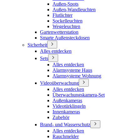
Außen-Spots
Außen-Wandleuchten
Flutlichter
Sockelleuchten
Wegeleuchten
Gartenwetterstation
Smarte Außensteckdosen
Sicherheit
Alles entdecken
Sets
Alles entdecken
Alarmsysteme Haus
Alarmsysteme Wohnung
Videoüberwachung
Alles entdecken
Überwachungskamera-Set
Außenkameras
Videotürklingeln
Innenkameras
Zubehör
Brand- und Wasserschutz
Alles entdecken
Rauchmelder