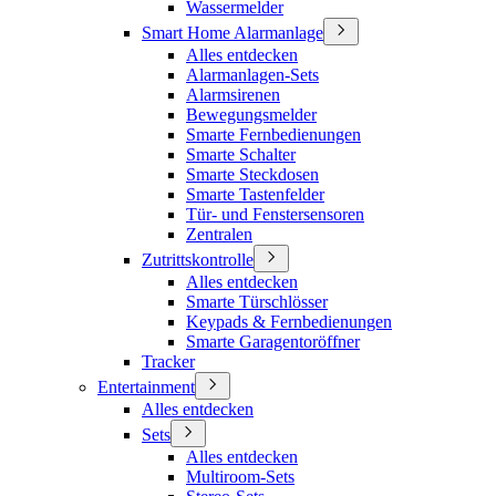
Wassermelder
Smart Home Alarmanlage
Alles entdecken
Alarmanlagen-Sets
Alarmsirenen
Bewegungsmelder
Smarte Fernbedienungen
Smarte Schalter
Smarte Steckdosen
Smarte Tastenfelder
Tür- und Fenstersensoren
Zentralen
Zutrittskontrolle
Alles entdecken
Smarte Türschlösser
Keypads & Fernbedienungen
Smarte Garagentoröffner
Tracker
Entertainment
Alles entdecken
Sets
Alles entdecken
Multiroom-Sets