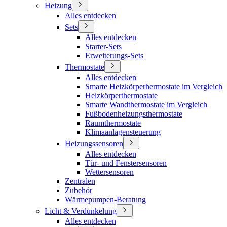
Heizung
Alles entdecken
Sets
Alles entdecken
Starter-Sets
Erweiterungs-Sets
Thermostate
Alles entdecken
Smarte Heizkörperhermostate im Vergleich
Heizkörperthermostate
Smarte Wandthermostate im Vergleich
Fußbodenheizungsthermostate
Raumthermostate
Klimaanlagensteuerung
Heizungssensoren
Alles entdecken
Tür- und Fenstersensoren
Wettersensoren
Zentralen
Zubehör
Wärmepumpen-Beratung
Licht & Verdunkelung
Alles entdecken