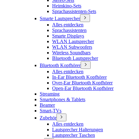
Stereo-Sets
Heimkino-Sets
Sprachassistenten-Sets
Smarte Lautsprecher
Alles entdecken
Sprachassistenten
Smarte Displays
WLAN Lautsprecher
WLAN Subwoofers
Wireless Soundbars
Bluetooth Lautsprecher
Bluetooth Kopfhörer
Alles entdecken
In-Ear Bluetooth Kopfhörer
Over-Ear Bluetooth Kopfhörer
Open-Ear Bluetooth Kopfhörer
Streaming
Smartphones & Tablets
Beamer
Smart-TVs
Zubehör
Alles entdecken
Lautsprecher Halterungen
Lautsprecher Taschen