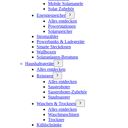
Mobile Solarpanele
Solar Zubehör
Energiespeicher
Alles entdecken
Powerstationen
Solarspeicher
Stromzähler
Powerbanks & Ladegeräte
Smarte Steckdosen
Wallboxen
Solaranlagen-Beratung
Haushaltsgeräte
Alles entdecken
Reinigen
Alles entdecken
Saugroboter
Saugroboter-Zubehör
Staubsauger
Waschen & Trocknen
Alles entdecken
Waschmaschinen
Trockner
Kühlschränke