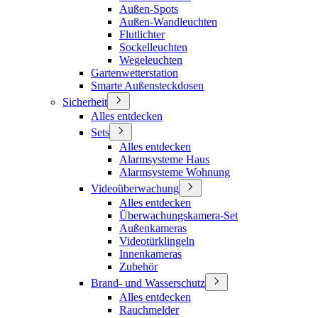
Außen-Spots
Außen-Wandleuchten
Flutlichter
Sockelleuchten
Wegeleuchten
Gartenwetterstation
Smarte Außensteckdosen
Sicherheit
Alles entdecken
Sets
Alles entdecken
Alarmsysteme Haus
Alarmsysteme Wohnung
Videoüberwachung
Alles entdecken
Überwachungskamera-Set
Außenkameras
Videotürklingeln
Innenkameras
Zubehör
Brand- und Wasserschutz
Alles entdecken
Rauchmelder