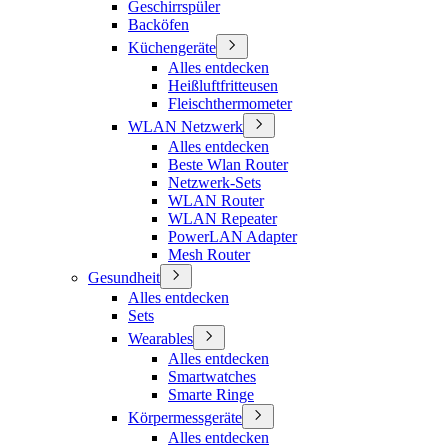
Geschirrspüler
Backöfen
Küchengeräte
Alles entdecken
Heißluftfritteusen
Fleischthermometer
WLAN Netzwerk
Alles entdecken
Beste Wlan Router
Netzwerk-Sets
WLAN Router
WLAN Repeater
PowerLAN Adapter
Mesh Router
Gesundheit
Alles entdecken
Sets
Wearables
Alles entdecken
Smartwatches
Smarte Ringe
Körpermessgeräte
Alles entdecken