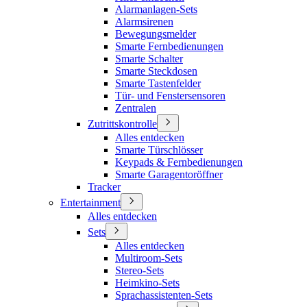
Alarmanlagen-Sets
Alarmsirenen
Bewegungsmelder
Smarte Fernbedienungen
Smarte Schalter
Smarte Steckdosen
Smarte Tastenfelder
Tür- und Fenstersensoren
Zentralen
Zutrittskontrolle
Alles entdecken
Smarte Türschlösser
Keypads & Fernbedienungen
Smarte Garagentoröffner
Tracker
Entertainment
Alles entdecken
Sets
Alles entdecken
Multiroom-Sets
Stereo-Sets
Heimkino-Sets
Sprachassistenten-Sets