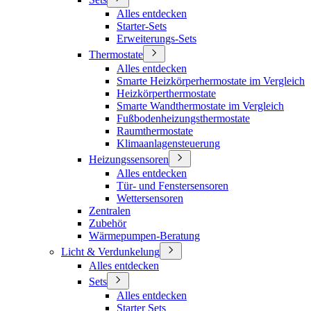
Alles entdecken
Starter-Sets
Erweiterungs-Sets
Thermostate
Alles entdecken
Smarte Heizkörperhermostate im Vergleich
Heizkörperthermostate
Smarte Wandthermostate im Vergleich
Fußbodenheizungsthermostate
Raumthermostate
Klimaanlagensteuerung
Heizungssensoren
Alles entdecken
Tür- und Fenstersensoren
Wettersensoren
Zentralen
Zubehör
Wärmepumpen-Beratung
Licht & Verdunkelung
Alles entdecken
Sets
Alles entdecken
Starter Sets