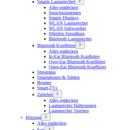
Smarte Lautsprecher
Alles entdecken
Sprachassistenten
Smarte Displays
WLAN Lautsprecher
WLAN Subwoofers
Wireless Soundbars
Bluetooth Lautsprecher
Bluetooth Kopfhörer
Alles entdecken
In-Ear Bluetooth Kopfhörer
Over-Ear Bluetooth Kopfhörer
Open-Ear Bluetooth Kopfhörer
Streaming
Smartphones & Tablets
Beamer
Smart-TVs
Zubehör
Alles entdecken
Lautsprecher Halterungen
Lautsprecher Taschen
Heizung
Alles entdecken
Sets