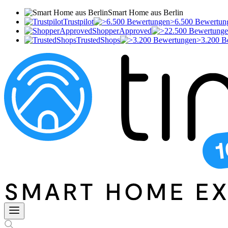
Smart Home aus Berlin
Trustpilot
>6.500 Bewertun
ShopperApproved
TrustedShops
>3.200 B