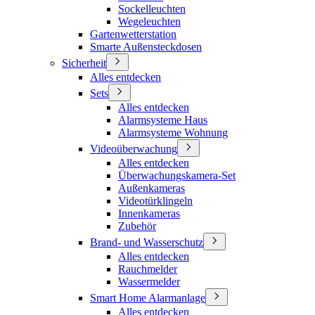
Sockelleuchten
Wegeleuchten
Gartenwetterstation
Smarte Außensteckdosen
Sicherheit
Alles entdecken
Sets
Alles entdecken
Alarmsysteme Haus
Alarmsysteme Wohnung
Videoüberwachung
Alles entdecken
Überwachungskamera-Set
Außenkameras
Videotürklingeln
Innenkameras
Zubehör
Brand- und Wasserschutz
Alles entdecken
Rauchmelder
Wassermelder
Smart Home Alarmanlage
Alles entdecken