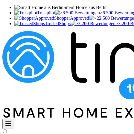
Smart Home aus Berlin
Trustpilot
>6.500 Bewertun
ShopperApproved
TrustedShops
>3.200 B