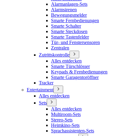
Alarmanlagen-Sets
Alarmsirenen
Bewegungsmelder
Smarte Fernbedienungen
Smarte Schalter
Smarte Steckdosen
Smarte Tastenfelder
Tür- und Fenstersensoren
Zentralen
Zutrittskontrolle
Alles entdecken
Smarte Türschlösser
Keypads & Fernbedienungen
Smarte Garagentoröffner
Tracker
Entertainment
Alles entdecken
Sets
Alles entdecken
Multiroom-Sets
Stereo-Sets
Heimkino-Sets
Sprachassistenten-Sets