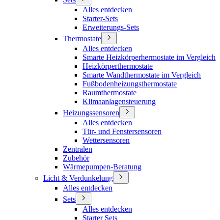
Alles entdecken
Starter-Sets
Erweiterungs-Sets
Thermostate
Alles entdecken
Smarte Heizkörperhermostate im Vergleich
Heizkörperthermostate
Smarte Wandthermostate im Vergleich
Fußbodenheizungsthermostate
Raumthermostate
Klimaanlagensteuerung
Heizungssensoren
Alles entdecken
Tür- und Fenstersensoren
Wettersensoren
Zentralen
Zubehör
Wärmepumpen-Beratung
Licht & Verdunkelung
Alles entdecken
Sets
Alles entdecken
Starter Sets