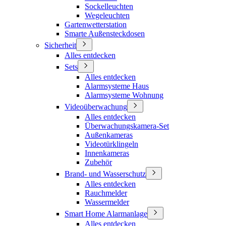
Sockelleuchten
Wegeleuchten
Gartenwetterstation
Smarte Außensteckdosen
Sicherheit
Alles entdecken
Sets
Alles entdecken
Alarmsysteme Haus
Alarmsysteme Wohnung
Videoüberwachung
Alles entdecken
Überwachungskamera-Set
Außenkameras
Videotürklingeln
Innenkameras
Zubehör
Brand- und Wasserschutz
Alles entdecken
Rauchmelder
Wassermelder
Smart Home Alarmanlage
Alles entdecken