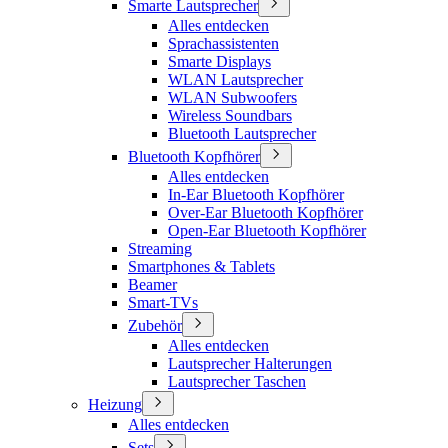
Smarte Lautsprecher
Alles entdecken
Sprachassistenten
Smarte Displays
WLAN Lautsprecher
WLAN Subwoofers
Wireless Soundbars
Bluetooth Lautsprecher
Bluetooth Kopfhörer
Alles entdecken
In-Ear Bluetooth Kopfhörer
Over-Ear Bluetooth Kopfhörer
Open-Ear Bluetooth Kopfhörer
Streaming
Smartphones & Tablets
Beamer
Smart-TVs
Zubehör
Alles entdecken
Lautsprecher Halterungen
Lautsprecher Taschen
Heizung
Alles entdecken
Sets