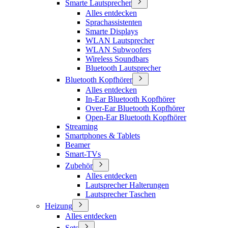
Smarte Lautsprecher
Alles entdecken
Sprachassistenten
Smarte Displays
WLAN Lautsprecher
WLAN Subwoofers
Wireless Soundbars
Bluetooth Lautsprecher
Bluetooth Kopfhörer
Alles entdecken
In-Ear Bluetooth Kopfhörer
Over-Ear Bluetooth Kopfhörer
Open-Ear Bluetooth Kopfhörer
Streaming
Smartphones & Tablets
Beamer
Smart-TVs
Zubehör
Alles entdecken
Lautsprecher Halterungen
Lautsprecher Taschen
Heizung
Alles entdecken
Sets