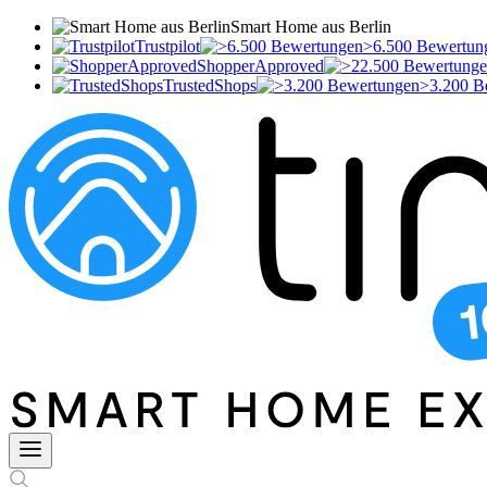
Smart Home aus Berlin
Trustpilot
>6.500 Bewertun
ShopperApproved
TrustedShops
>3.200 B