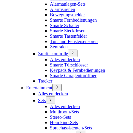
Alarmanlagen-Sets
Alarmsirenen
Bewegungsmelder
Smarte Fernbedienungen
Smarte Schalter
Smarte Steckdosen
Smarte Tastenfelder
Tür- und Fenstersensoren
Zentralen
Zutrittskontrolle
Alles entdecken
Smarte Türschlösser
Keypads & Fernbedienungen
Smarte Garagentoröffner
Tracker
Entertainment
Alles entdecken
Sets
Alles entdecken
Multiroom-Sets
Stereo-Sets
Heimkino-Sets
Sprachassistenten-Sets