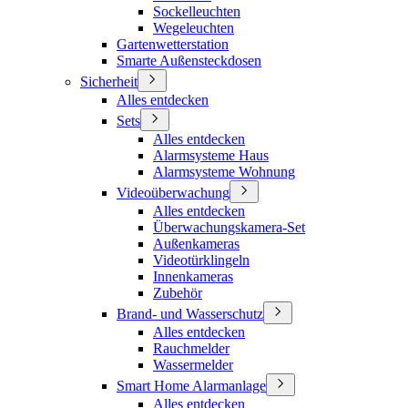
Sockelleuchten
Wegeleuchten
Gartenwetterstation
Smarte Außensteckdosen
Sicherheit
Alles entdecken
Sets
Alles entdecken
Alarmsysteme Haus
Alarmsysteme Wohnung
Videoüberwachung
Alles entdecken
Überwachungskamera-Set
Außenkameras
Videotürklingeln
Innenkameras
Zubehör
Brand- und Wasserschutz
Alles entdecken
Rauchmelder
Wassermelder
Smart Home Alarmanlage
Alles entdecken