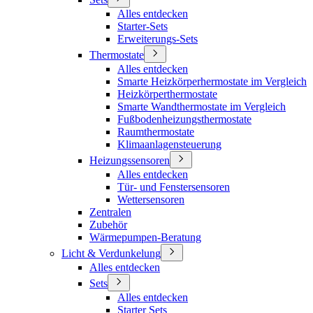
Alles entdecken
Starter-Sets
Erweiterungs-Sets
Thermostate
Alles entdecken
Smarte Heizkörperhermostate im Vergleich
Heizkörperthermostate
Smarte Wandthermostate im Vergleich
Fußbodenheizungsthermostate
Raumthermostate
Klimaanlagensteuerung
Heizungssensoren
Alles entdecken
Tür- und Fenstersensoren
Wettersensoren
Zentralen
Zubehör
Wärmepumpen-Beratung
Licht & Verdunkelung
Alles entdecken
Sets
Alles entdecken
Starter Sets