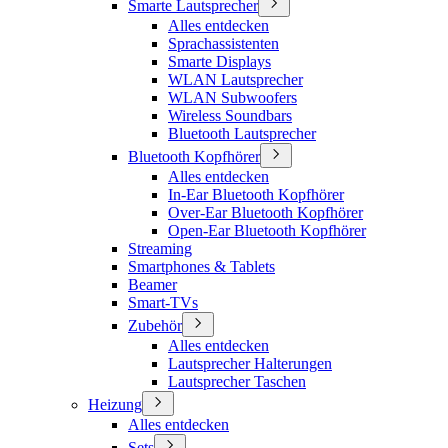
Smarte Lautsprecher
Alles entdecken
Sprachassistenten
Smarte Displays
WLAN Lautsprecher
WLAN Subwoofers
Wireless Soundbars
Bluetooth Lautsprecher
Bluetooth Kopfhörer
Alles entdecken
In-Ear Bluetooth Kopfhörer
Over-Ear Bluetooth Kopfhörer
Open-Ear Bluetooth Kopfhörer
Streaming
Smartphones & Tablets
Beamer
Smart-TVs
Zubehör
Alles entdecken
Lautsprecher Halterungen
Lautsprecher Taschen
Heizung
Alles entdecken
Sets