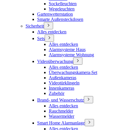
Sockelleuchten
Wegeleuchten
Gartenwetterstation
Smarte Außensteckdosen
Sicherheit
Alles entdecken
Sets
Alles entdecken
Alarmsysteme Haus
Alarmsysteme Wohnung
Videoüberwachung
Alles entdecken
Überwachungskamera-Set
Außenkameras
Videotürklingeln
Innenkameras
Zubehör
Brand- und Wasserschutz
Alles entdecken
Rauchmelder
Wassermelder
Smart Home Alarmanlage
Alles entdecken