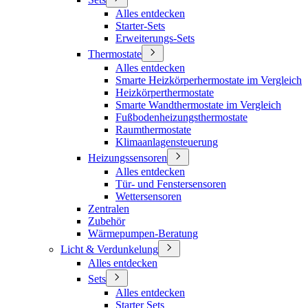
Alles entdecken
Starter-Sets
Erweiterungs-Sets
Thermostate
Alles entdecken
Smarte Heizkörperhermostate im Vergleich
Heizkörperthermostate
Smarte Wandthermostate im Vergleich
Fußbodenheizungsthermostate
Raumthermostate
Klimaanlagensteuerung
Heizungssensoren
Alles entdecken
Tür- und Fenstersensoren
Wettersensoren
Zentralen
Zubehör
Wärmepumpen-Beratung
Licht & Verdunkelung
Alles entdecken
Sets
Alles entdecken
Starter Sets