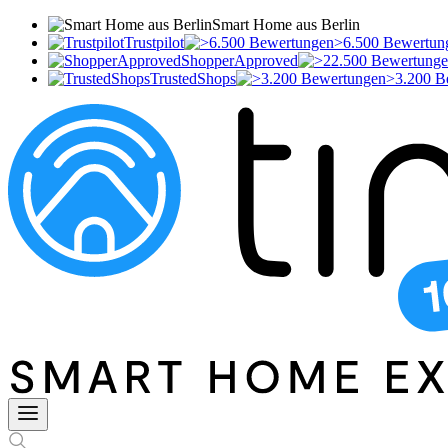
Smart Home aus Berlin
Trustpilot
>6.500 Bewertun
ShopperApproved
TrustedShops
>3.200 B