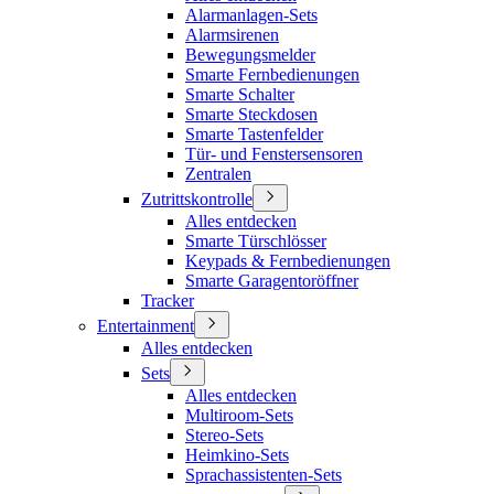
Alarmanlagen-Sets
Alarmsirenen
Bewegungsmelder
Smarte Fernbedienungen
Smarte Schalter
Smarte Steckdosen
Smarte Tastenfelder
Tür- und Fenstersensoren
Zentralen
Zutrittskontrolle
Alles entdecken
Smarte Türschlösser
Keypads & Fernbedienungen
Smarte Garagentoröffner
Tracker
Entertainment
Alles entdecken
Sets
Alles entdecken
Multiroom-Sets
Stereo-Sets
Heimkino-Sets
Sprachassistenten-Sets