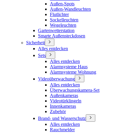
Außen-Spots
Außen-Wandleuchten
Flutlichter
Sockelleuchten
Wegeleuchten
Gartenwetterstation
Smarte Außensteckdosen
Sicherheit
Alles entdecken
Sets
Alles entdecken
Alarmsysteme Haus
Alarmsysteme Wohnung
Videoüberwachung
Alles entdecken
Überwachungskamera-Set
Außenkameras
Videotürklingeln
Innenkameras
Zubehör
Brand- und Wasserschutz
Alles entdecken
Rauchmelder