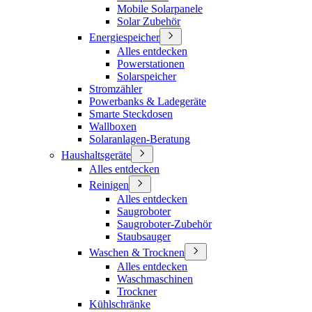
Mobile Solarpanele
Solar Zubehör
Energiespeicher
Alles entdecken
Powerstationen
Solarspeicher
Stromzähler
Powerbanks & Ladegeräte
Smarte Steckdosen
Wallboxen
Solaranlagen-Beratung
Haushaltsgeräte
Alles entdecken
Reinigen
Alles entdecken
Saugroboter
Saugroboter-Zubehör
Staubsauger
Waschen & Trocknen
Alles entdecken
Waschmaschinen
Trockner
Kühlschränke