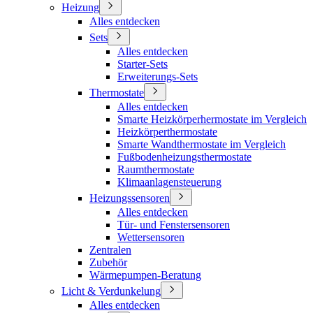
Heizung
Alles entdecken
Sets
Alles entdecken
Starter-Sets
Erweiterungs-Sets
Thermostate
Alles entdecken
Smarte Heizkörperhermostate im Vergleich
Heizkörperthermostate
Smarte Wandthermostate im Vergleich
Fußbodenheizungsthermostate
Raumthermostate
Klimaanlagensteuerung
Heizungssensoren
Alles entdecken
Tür- und Fenstersensoren
Wettersensoren
Zentralen
Zubehör
Wärmepumpen-Beratung
Licht & Verdunkelung
Alles entdecken