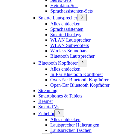
Stereo-Sets
Heimkino-Sets
Sprachassistenten-Sets
Smarte Lautsprecher
Alles entdecken
Sprachassistenten
Smarte Displays
WLAN Lautsprecher
WLAN Subwoofers
Wireless Soundbars
Bluetooth Lautsprecher
Bluetooth Kopfhörer
Alles entdecken
In-Ear Bluetooth Kopfhörer
Over-Ear Bluetooth Kopfhörer
Open-Ear Bluetooth Kopfhörer
Streaming
Smartphones & Tablets
Beamer
Smart-TVs
Zubehör
Alles entdecken
Lautsprecher Halterungen
Lautsprecher Taschen