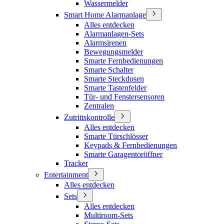
Wassermelder
Smart Home Alarmanlage
Alles entdecken
Alarmanlagen-Sets
Alarmsirenen
Bewegungsmelder
Smarte Fernbedienungen
Smarte Schalter
Smarte Steckdosen
Smarte Tastenfelder
Tür- und Fenstersensoren
Zentralen
Zutrittskontrolle
Alles entdecken
Smarte Türschlösser
Keypads & Fernbedienungen
Smarte Garagentoröffner
Tracker
Entertainment
Alles entdecken
Sets
Alles entdecken
Multiroom-Sets