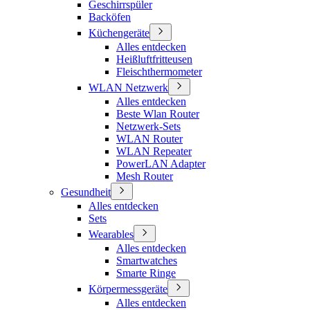
Geschirrspüler
Backöfen
Küchengeräte
Alles entdecken
Heißluftfritteusen
Fleischthermometer
WLAN Netzwerk
Alles entdecken
Beste Wlan Router
Netzwerk-Sets
WLAN Router
WLAN Repeater
PowerLAN Adapter
Mesh Router
Gesundheit
Alles entdecken
Sets
Wearables
Alles entdecken
Smartwatches
Smarte Ringe
Körpermessgeräte
Alles entdecken