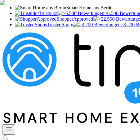
Smart Home aus Berlin
Trustpilot
>6.500 Bewertun
ShopperApproved
TrustedShops
>3.200 B