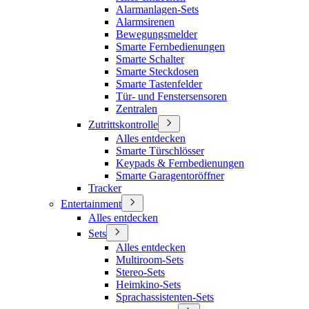
Alarmanlagen-Sets
Alarmsirenen
Bewegungsmelder
Smarte Fernbedienungen
Smarte Schalter
Smarte Steckdosen
Smarte Tastenfelder
Tür- und Fenstersensoren
Zentralen
Zutrittskontrolle
Alles entdecken
Smarte Türschlösser
Keypads & Fernbedienungen
Smarte Garagentoröffner
Tracker
Entertainment
Alles entdecken
Sets
Alles entdecken
Multiroom-Sets
Stereo-Sets
Heimkino-Sets
Sprachassistenten-Sets