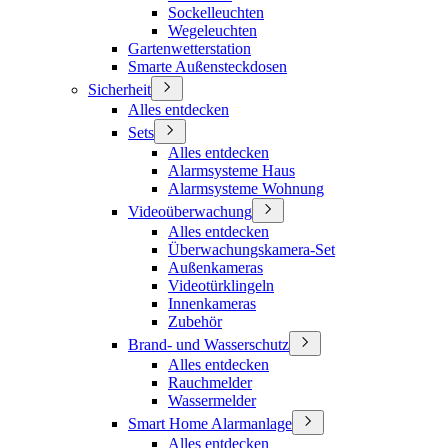
Sockelleuchten
Wegeleuchten
Gartenwetterstation
Smarte Außensteckdosen
Sicherheit
Alles entdecken
Sets
Alles entdecken
Alarmsysteme Haus
Alarmsysteme Wohnung
Videoüberwachung
Alles entdecken
Überwachungskamera-Set
Außenkameras
Videotürklingeln
Innenkameras
Zubehör
Brand- und Wasserschutz
Alles entdecken
Rauchmelder
Wassermelder
Smart Home Alarmanlage
Alles entdecken