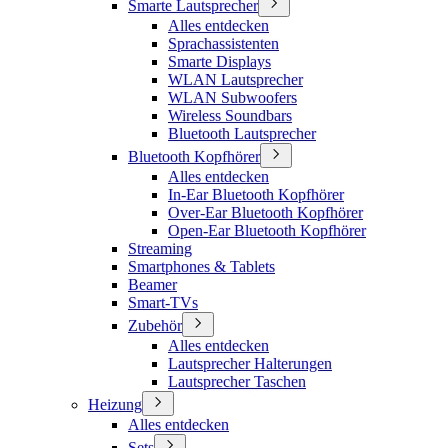
Smarte Lautsprecher
Alles entdecken
Sprachassistenten
Smarte Displays
WLAN Lautsprecher
WLAN Subwoofers
Wireless Soundbars
Bluetooth Lautsprecher
Bluetooth Kopfhörer
Alles entdecken
In-Ear Bluetooth Kopfhörer
Over-Ear Bluetooth Kopfhörer
Open-Ear Bluetooth Kopfhörer
Streaming
Smartphones & Tablets
Beamer
Smart-TVs
Zubehör
Alles entdecken
Lautsprecher Halterungen
Lautsprecher Taschen
Heizung
Alles entdecken
Sets