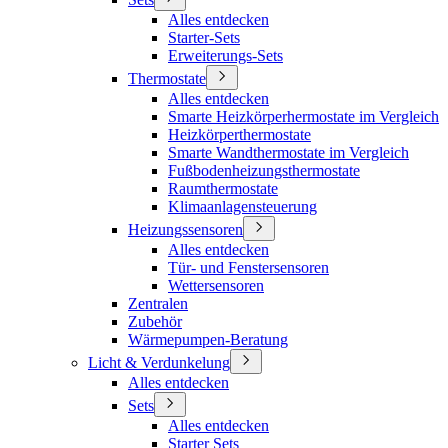
Alles entdecken
Starter-Sets
Erweiterungs-Sets
Thermostate
Alles entdecken
Smarte Heizkörperhermostate im Vergleich
Heizkörperthermostate
Smarte Wandthermostate im Vergleich
Fußbodenheizungsthermostate
Raumthermostate
Klimaanlagensteuerung
Heizungssensoren
Alles entdecken
Tür- und Fenstersensoren
Wettersensoren
Zentralen
Zubehör
Wärmepumpen-Beratung
Licht & Verdunkelung
Alles entdecken
Sets
Alles entdecken
Starter Sets