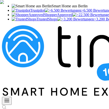
Smart Home aus Berlin
Trustpilot
>6.500 Bewertun
ShopperApproved
TrustedShops
>3.200 B