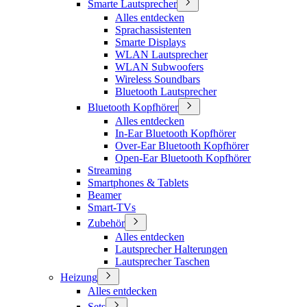
Smarte Lautsprecher
Alles entdecken
Sprachassistenten
Smarte Displays
WLAN Lautsprecher
WLAN Subwoofers
Wireless Soundbars
Bluetooth Lautsprecher
Bluetooth Kopfhörer
Alles entdecken
In-Ear Bluetooth Kopfhörer
Over-Ear Bluetooth Kopfhörer
Open-Ear Bluetooth Kopfhörer
Streaming
Smartphones & Tablets
Beamer
Smart-TVs
Zubehör
Alles entdecken
Lautsprecher Halterungen
Lautsprecher Taschen
Heizung
Alles entdecken
Sets