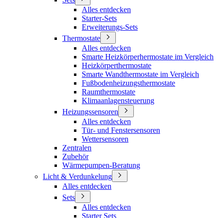
Alles entdecken
Starter-Sets
Erweiterungs-Sets
Thermostate
Alles entdecken
Smarte Heizkörperhermostate im Vergleich
Heizkörperthermostate
Smarte Wandthermostate im Vergleich
Fußbodenheizungsthermostate
Raumthermostate
Klimaanlagensteuerung
Heizungssensoren
Alles entdecken
Tür- und Fenstersensoren
Wettersensoren
Zentralen
Zubehör
Wärmepumpen-Beratung
Licht & Verdunkelung
Alles entdecken
Sets
Alles entdecken
Starter Sets