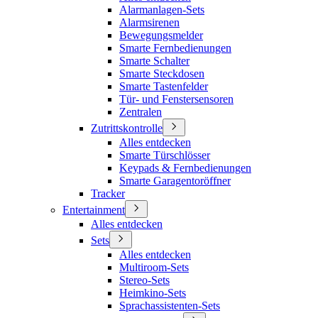
Alarmanlagen-Sets
Alarmsirenen
Bewegungsmelder
Smarte Fernbedienungen
Smarte Schalter
Smarte Steckdosen
Smarte Tastenfelder
Tür- und Fenstersensoren
Zentralen
Zutrittskontrolle
Alles entdecken
Smarte Türschlösser
Keypads & Fernbedienungen
Smarte Garagentoröffner
Tracker
Entertainment
Alles entdecken
Sets
Alles entdecken
Multiroom-Sets
Stereo-Sets
Heimkino-Sets
Sprachassistenten-Sets