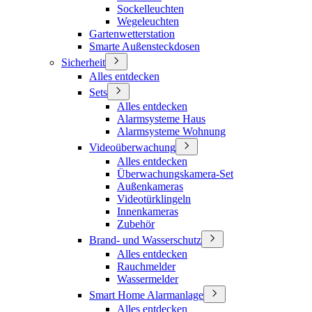
Sockelleuchten
Wegeleuchten
Gartenwetterstation
Smarte Außensteckdosen
Sicherheit
Alles entdecken
Sets
Alles entdecken
Alarmsysteme Haus
Alarmsysteme Wohnung
Videoüberwachung
Alles entdecken
Überwachungskamera-Set
Außenkameras
Videotürklingeln
Innenkameras
Zubehör
Brand- und Wasserschutz
Alles entdecken
Rauchmelder
Wassermelder
Smart Home Alarmanlage
Alles entdecken