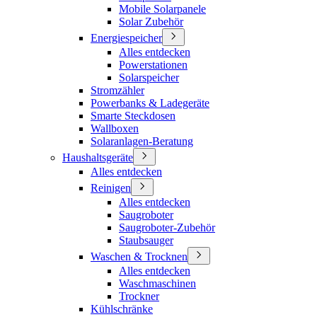
Mobile Solarpanele
Solar Zubehör
Energiespeicher
Alles entdecken
Powerstationen
Solarspeicher
Stromzähler
Powerbanks & Ladegeräte
Smarte Steckdosen
Wallboxen
Solaranlagen-Beratung
Haushaltsgeräte
Alles entdecken
Reinigen
Alles entdecken
Saugroboter
Saugroboter-Zubehör
Staubsauger
Waschen & Trocknen
Alles entdecken
Waschmaschinen
Trockner
Kühlschränke