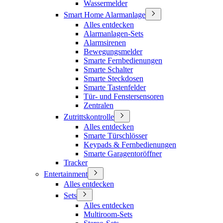
Wassermelder
Smart Home Alarmanlage
Alles entdecken
Alarmanlagen-Sets
Alarmsirenen
Bewegungsmelder
Smarte Fernbedienungen
Smarte Schalter
Smarte Steckdosen
Smarte Tastenfelder
Tür- und Fenstersensoren
Zentralen
Zutrittskontrolle
Alles entdecken
Smarte Türschlösser
Keypads & Fernbedienungen
Smarte Garagentoröffner
Tracker
Entertainment
Alles entdecken
Sets
Alles entdecken
Multiroom-Sets