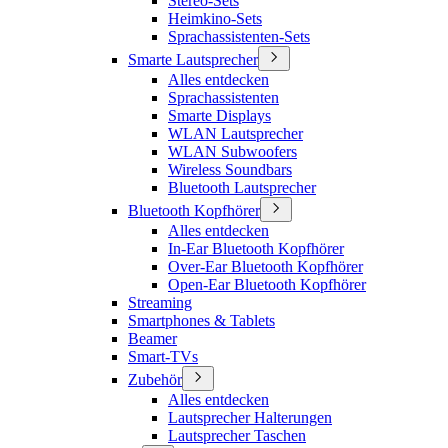
Stereo-Sets
Heimkino-Sets
Sprachassistenten-Sets
Smarte Lautsprecher
Alles entdecken
Sprachassistenten
Smarte Displays
WLAN Lautsprecher
WLAN Subwoofers
Wireless Soundbars
Bluetooth Lautsprecher
Bluetooth Kopfhörer
Alles entdecken
In-Ear Bluetooth Kopfhörer
Over-Ear Bluetooth Kopfhörer
Open-Ear Bluetooth Kopfhörer
Streaming
Smartphones & Tablets
Beamer
Smart-TVs
Zubehör
Alles entdecken
Lautsprecher Halterungen
Lautsprecher Taschen