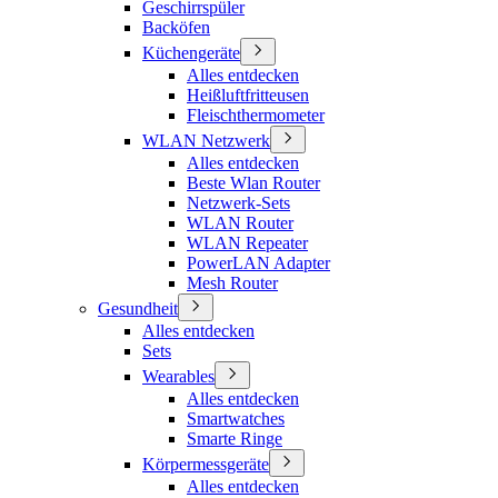
Geschirrspüler
Backöfen
Küchengeräte
Alles entdecken
Heißluftfritteusen
Fleischthermometer
WLAN Netzwerk
Alles entdecken
Beste Wlan Router
Netzwerk-Sets
WLAN Router
WLAN Repeater
PowerLAN Adapter
Mesh Router
Gesundheit
Alles entdecken
Sets
Wearables
Alles entdecken
Smartwatches
Smarte Ringe
Körpermessgeräte
Alles entdecken