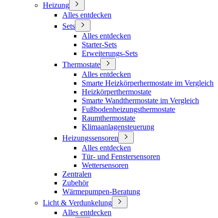
Heizung
Alles entdecken
Sets
Alles entdecken
Starter-Sets
Erweiterungs-Sets
Thermostate
Alles entdecken
Smarte Heizkörperhermostate im Vergleich
Heizkörperthermostate
Smarte Wandthermostate im Vergleich
Fußbodenheizungsthermostate
Raumthermostate
Klimaanlagensteuerung
Heizungssensoren
Alles entdecken
Tür- und Fenstersensoren
Wettersensoren
Zentralen
Zubehör
Wärmepumpen-Beratung
Licht & Verdunkelung
Alles entdecken