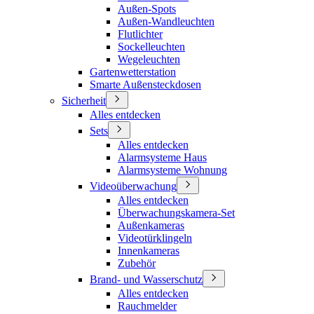
Außen-Spots
Außen-Wandleuchten
Flutlichter
Sockelleuchten
Wegeleuchten
Gartenwetterstation
Smarte Außensteckdosen
Sicherheit
Alles entdecken
Sets
Alles entdecken
Alarmsysteme Haus
Alarmsysteme Wohnung
Videoüberwachung
Alles entdecken
Überwachungskamera-Set
Außenkameras
Videotürklingeln
Innenkameras
Zubehör
Brand- und Wasserschutz
Alles entdecken
Rauchmelder