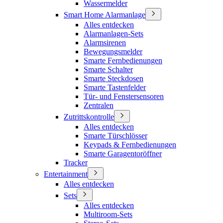
Wassermelder
Smart Home Alarmanlage
Alles entdecken
Alarmanlagen-Sets
Alarmsirenen
Bewegungsmelder
Smarte Fernbedienungen
Smarte Schalter
Smarte Steckdosen
Smarte Tastenfelder
Tür- und Fenstersensoren
Zentralen
Zutrittskontrolle
Alles entdecken
Smarte Türschlösser
Keypads & Fernbedienungen
Smarte Garagentoröffner
Tracker
Entertainment
Alles entdecken
Sets
Alles entdecken
Multiroom-Sets