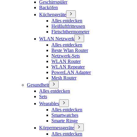
Geschirrspüler
Backöfen
Küchengeräte
Alles entdecken
Heißluftfritteusen
Fleischthermometer
WLAN Netzwerk
Alles entdecken
Beste Wlan Router
Netzwerk-Sets
WLAN Router
WLAN Repeater
PowerLAN Adapter
Mesh Router
Gesundheit
Alles entdecken
Sets
Wearables
Alles entdecken
Smartwatches
Smarte Ringe
Körpermessgeräte
Alles entdecken