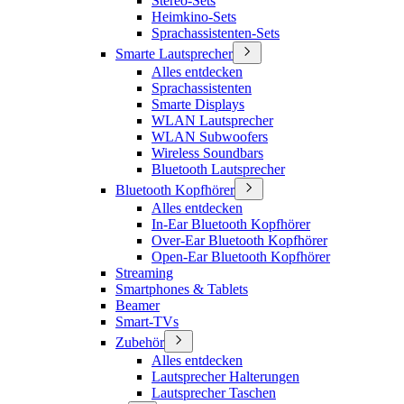
Stereo-Sets
Heimkino-Sets
Sprachassistenten-Sets
Smarte Lautsprecher
Alles entdecken
Sprachassistenten
Smarte Displays
WLAN Lautsprecher
WLAN Subwoofers
Wireless Soundbars
Bluetooth Lautsprecher
Bluetooth Kopfhörer
Alles entdecken
In-Ear Bluetooth Kopfhörer
Over-Ear Bluetooth Kopfhörer
Open-Ear Bluetooth Kopfhörer
Streaming
Smartphones & Tablets
Beamer
Smart-TVs
Zubehör
Alles entdecken
Lautsprecher Halterungen
Lautsprecher Taschen