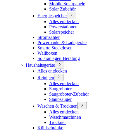
Mobile Solarpanele
Solar Zubehör
Energiespeicher
Alles entdecken
Powerstationen
Solarspeicher
Stromzähler
Powerbanks & Ladegeräte
Smarte Steckdosen
Wallboxen
Solaranlagen-Beratung
Haushaltsgeräte
Alles entdecken
Reinigen
Alles entdecken
Saugroboter
Saugroboter-Zubehör
Staubsauger
Waschen & Trocknen
Alles entdecken
Waschmaschinen
Trockner
Kühlschränke