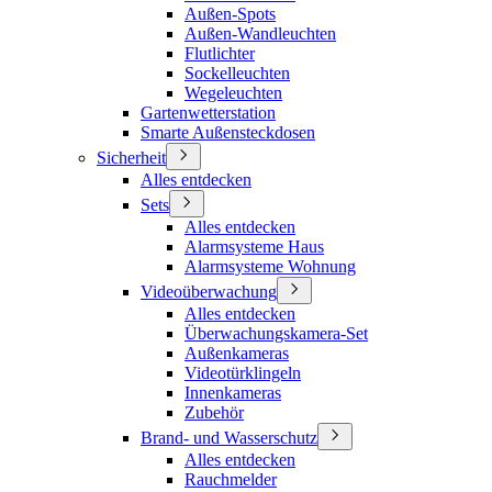
Außen-Spots
Außen-Wandleuchten
Flutlichter
Sockelleuchten
Wegeleuchten
Gartenwetterstation
Smarte Außensteckdosen
Sicherheit
Alles entdecken
Sets
Alles entdecken
Alarmsysteme Haus
Alarmsysteme Wohnung
Videoüberwachung
Alles entdecken
Überwachungskamera-Set
Außenkameras
Videotürklingeln
Innenkameras
Zubehör
Brand- und Wasserschutz
Alles entdecken
Rauchmelder