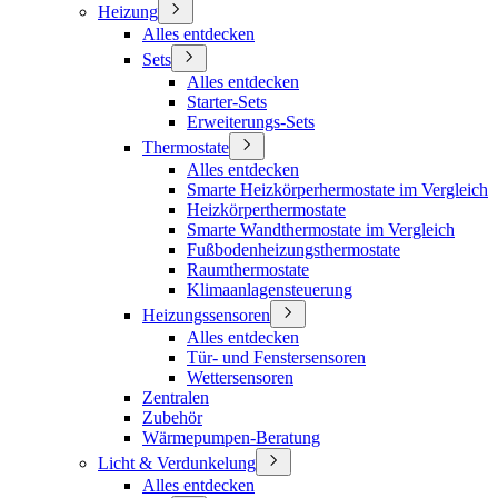
Heizung
Alles entdecken
Sets
Alles entdecken
Starter-Sets
Erweiterungs-Sets
Thermostate
Alles entdecken
Smarte Heizkörperhermostate im Vergleich
Heizkörperthermostate
Smarte Wandthermostate im Vergleich
Fußbodenheizungsthermostate
Raumthermostate
Klimaanlagensteuerung
Heizungssensoren
Alles entdecken
Tür- und Fenstersensoren
Wettersensoren
Zentralen
Zubehör
Wärmepumpen-Beratung
Licht & Verdunkelung
Alles entdecken