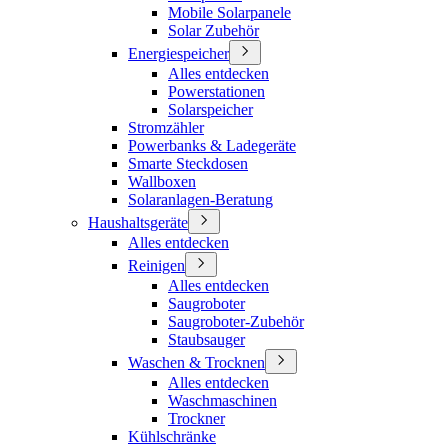
Mobile Solarpanele
Solar Zubehör
Energiespeicher
Alles entdecken
Powerstationen
Solarspeicher
Stromzähler
Powerbanks & Ladegeräte
Smarte Steckdosen
Wallboxen
Solaranlagen-Beratung
Haushaltsgeräte
Alles entdecken
Reinigen
Alles entdecken
Saugroboter
Saugroboter-Zubehör
Staubsauger
Waschen & Trocknen
Alles entdecken
Waschmaschinen
Trockner
Kühlschränke