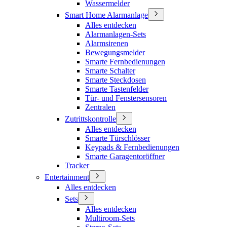
Wassermelder
Smart Home Alarmanlage
Alles entdecken
Alarmanlagen-Sets
Alarmsirenen
Bewegungsmelder
Smarte Fernbedienungen
Smarte Schalter
Smarte Steckdosen
Smarte Tastenfelder
Tür- und Fenstersensoren
Zentralen
Zutrittskontrolle
Alles entdecken
Smarte Türschlösser
Keypads & Fernbedienungen
Smarte Garagentoröffner
Tracker
Entertainment
Alles entdecken
Sets
Alles entdecken
Multiroom-Sets