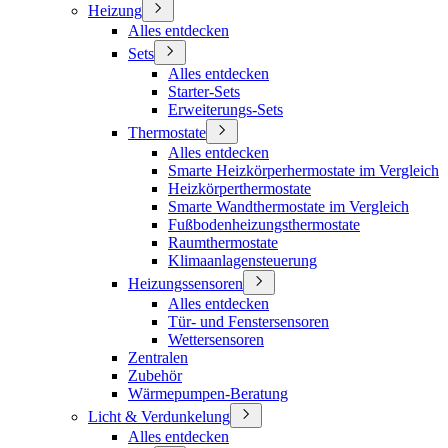
Heizung
Alles entdecken
Sets
Alles entdecken
Starter-Sets
Erweiterungs-Sets
Thermostate
Alles entdecken
Smarte Heizkörperhermostate im Vergleich
Heizkörperthermostate
Smarte Wandthermostate im Vergleich
Fußbodenheizungsthermostate
Raumthermostate
Klimaanlagensteuerung
Heizungssensoren
Alles entdecken
Tür- und Fenstersensoren
Wettersensoren
Zentralen
Zubehör
Wärmepumpen-Beratung
Licht & Verdunkelung
Alles entdecken