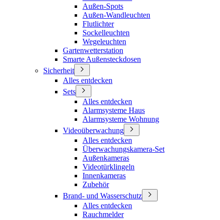
Außen-Spots
Außen-Wandleuchten
Flutlichter
Sockelleuchten
Wegeleuchten
Gartenwetterstation
Smarte Außensteckdosen
Sicherheit
Alles entdecken
Sets
Alles entdecken
Alarmsysteme Haus
Alarmsysteme Wohnung
Videoüberwachung
Alles entdecken
Überwachungskamera-Set
Außenkameras
Videotürklingeln
Innenkameras
Zubehör
Brand- und Wasserschutz
Alles entdecken
Rauchmelder