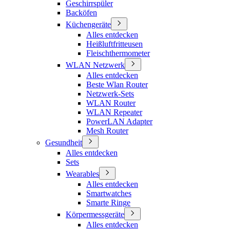
Geschirrspüler
Backöfen
Küchengeräte
Alles entdecken
Heißluftfritteusen
Fleischthermometer
WLAN Netzwerk
Alles entdecken
Beste Wlan Router
Netzwerk-Sets
WLAN Router
WLAN Repeater
PowerLAN Adapter
Mesh Router
Gesundheit
Alles entdecken
Sets
Wearables
Alles entdecken
Smartwatches
Smarte Ringe
Körpermessgeräte
Alles entdecken