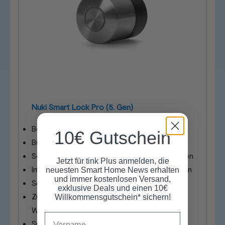
Nuki Smart Lock Pro (5. Gen)
Besonders schnell und komfortabel
10€ Gutschein
Bürstenloser Motor für mehr Effizienz
Schnell verbaut - ohne Schrauben und Bohren
Jetzt für tink Plus anmelden, die
Integrierter Akku und hochwertige Materialien
neuesten Smart Home News erhalten
und immer kostenlosen Versand,
Schlüsselloser Zugang für Deine Besucher
exklusive Deals und einen 10€
Zukunftssicher dank Matter, Thread und
Willkommensgutschein* sichern!
WLAN
Name
Smarte Steuerung per App und Sprache