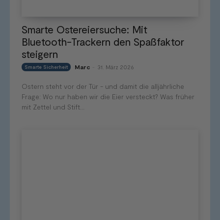
Smarte Ostereiersuche: Mit
Bluetooth-Trackern den Spaßfaktor
steigern
Marc
31. März 2026
Smarte Sicherheit
-
Ostern steht vor der Tür - und damit die alljährliche
Frage: Wo nur haben wir die Eier versteckt? Was früher
mit Zettel und Stift...