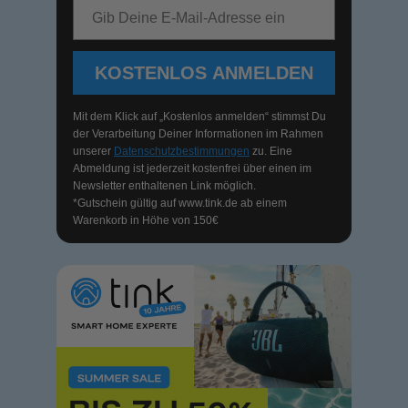
E-Mail-Adresse
KOSTENLOS ANMELDEN
Mit dem Klick auf „Kostenlos anmelden“ stimmst Du
der Verarbeitung Deiner Informationen im Rahmen
unserer
Datenschutzbestimmungen
zu. Eine
Abmeldung ist jederzeit kostenfrei über einen im
Newsletter enthaltenen Link möglich.
*Gutschein gültig auf
www.tink.de
ab einem
Warenkorb in Höhe von 150€