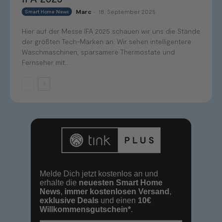
Marc
18. September 2025
Smart Home News
-
Hier auf der Messe IFA 2025 schauen wir uns die Stände
der größten Tech-Marken an. Wir sehen intelligentere
Waschmaschinen, sparsamere Thermostate und
Fernseher mit...
Melde Dich jetzt kostenlos an und
erhalte die
neuesten Smart Home
News
,
immer kostenlosen Versand
,
exklusive Deals
und einen
10€
Willkommensgutschein*
.