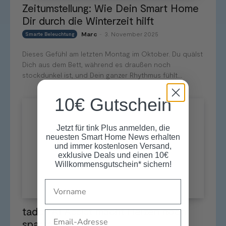
Zeitumstellung: Wie Dein Smart Home
Dir durch die Winterzeit hilft
Marc
3. November 2025
Smarte Beleuchtung
-
Dieses Gefühl am letzten Montag im Oktober. Du quälst
Dich aus dem Bett, während es draußen noch
stockdunkel ist, und Dein ganzer Rhythmus fühlt...
10€ Gutschein
Jetzt für tink Plus anmelden, die
neuesten Smart Home News erhalten
und immer kostenlosen Versand,
exklusive Deals und einen 10€
Willkommensgutschein* sichern!
Name
tado° AI Assist macht Heizen noch
Email
sparsamer