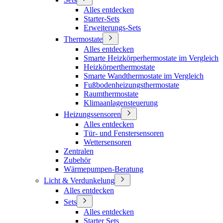
Alles entdecken
Starter-Sets
Erweiterungs-Sets
Thermostate
Alles entdecken
Smarte Heizkörperhermostate im Vergleich
Heizkörperthermostate
Smarte Wandthermostate im Vergleich
Fußbodenheizungsthermostate
Raumthermostate
Klimaanlagensteuerung
Heizungssensoren
Alles entdecken
Tür- und Fenstersensoren
Wettersensoren
Zentralen
Zubehör
Wärmepumpen-Beratung
Licht & Verdunkelung
Alles entdecken
Sets
Alles entdecken
Starter Sets