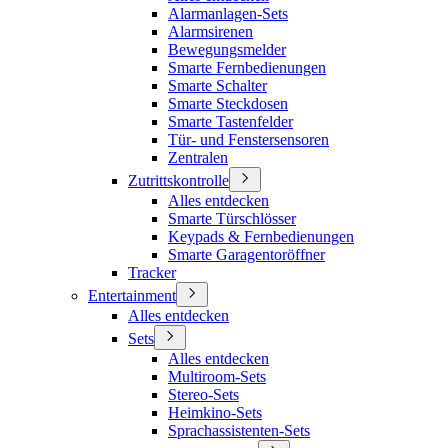
Alarmanlagen-Sets
Alarmsirenen
Bewegungsmelder
Smarte Fernbedienungen
Smarte Schalter
Smarte Steckdosen
Smarte Tastenfelder
Tür- und Fenstersensoren
Zentralen
Zutrittskontrolle
Alles entdecken
Smarte Türschlösser
Keypads & Fernbedienungen
Smarte Garagentoröffner
Tracker
Entertainment
Alles entdecken
Sets
Alles entdecken
Multiroom-Sets
Stereo-Sets
Heimkino-Sets
Sprachassistenten-Sets