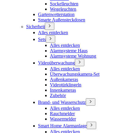
Sockelleuchten
Wegeleuchten
Gartenwetterstation
Smarte Außensteckdosen
Sicherheit
Alles entdecken
Sets
Alles entdecken
Alarmsysteme Haus
Alarmsysteme Wohnung
Videoüberwachung
Alles entdecken
Überwachungskamera-Set
Außenkameras
Videotürklingeln
Innenkameras
Zubehör
Brand- und Wasserschutz
Alles entdecken
Rauchmelder
Wassermelder
Smart Home Alarmanlage
Alles entdecken