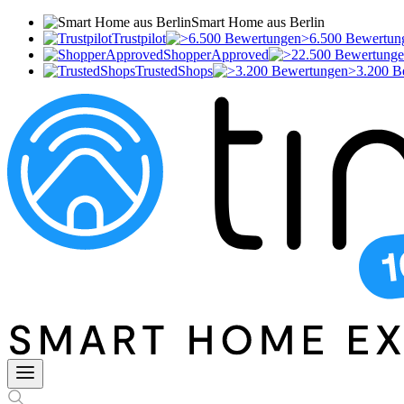
Smart Home aus Berlin
Trustpilot
>6.500 Bewertun
ShopperApproved
TrustedShops
>3.200 B