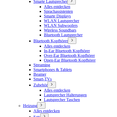
Smarte Lautsprecher
Alles entdecken
Sprachassistenten
Smarte Displays
WLAN Lautsprecher
WLAN Subwoofers
Wireless Soundbars
Bluetooth Lautsprecher
Bluetooth Kopfhörer
Alles entdecken
In-Ear Bluetooth Kopfhörer
Over-Ear Bluetooth Kopfhörer
Open-Ear Bluetooth Kopfhörer
Streaming
Smartphones & Tablets
Beamer
Smart-TVs
Zubehör
Alles entdecken
Lautsprecher Halterungen
Lautsprecher Taschen
Heizung
Alles entdecken
Sets