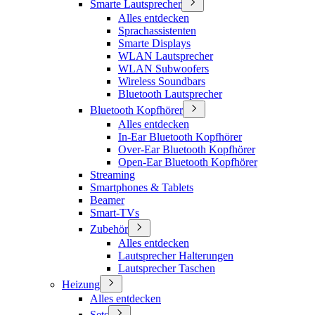
Smarte Lautsprecher
Alles entdecken
Sprachassistenten
Smarte Displays
WLAN Lautsprecher
WLAN Subwoofers
Wireless Soundbars
Bluetooth Lautsprecher
Bluetooth Kopfhörer
Alles entdecken
In-Ear Bluetooth Kopfhörer
Over-Ear Bluetooth Kopfhörer
Open-Ear Bluetooth Kopfhörer
Streaming
Smartphones & Tablets
Beamer
Smart-TVs
Zubehör
Alles entdecken
Lautsprecher Halterungen
Lautsprecher Taschen
Heizung
Alles entdecken
Sets