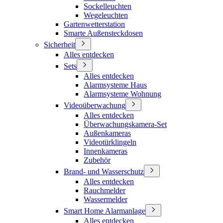
Sockelleuchten
Wegeleuchten
Gartenwetterstation
Smarte Außensteckdosen
Sicherheit
Alles entdecken
Sets
Alles entdecken
Alarmsysteme Haus
Alarmsysteme Wohnung
Videoüberwachung
Alles entdecken
Überwachungskamera-Set
Außenkameras
Videotürklingeln
Innenkameras
Zubehör
Brand- und Wasserschutz
Alles entdecken
Rauchmelder
Wassermelder
Smart Home Alarmanlage
Alles entdecken