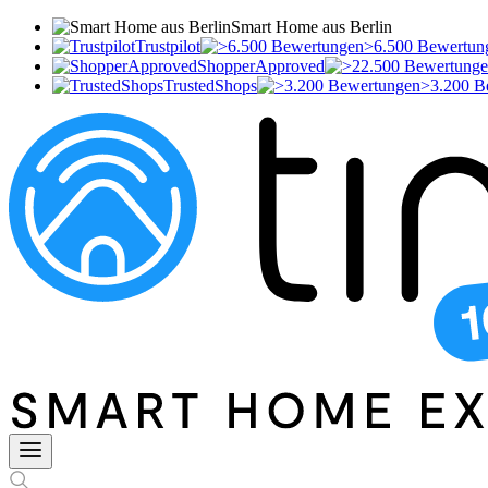
Smart Home aus Berlin
Trustpilot
>6.500 Bewertun
ShopperApproved
TrustedShops
>3.200 B