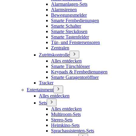
Alarmanlagen-Sets
Alarmsirenen
Bewegungsmelder
Smarte Fernbedienungen
Smarte Schalter
Smarte Steckdosen
Smarte Tastenfelder
Tür- und Fenstersensoren
Zentralen
Zutrittskontrolle
Alles entdecken
Smarte Türschlösser
Keypads & Fernbedienungen
Smarte Garagentoröffner
Tracker
Entertainment
Alles entdecken
Sets
Alles entdecken
Multiroom-Sets
Stereo-Sets
Heimkino-Sets
Sprachassistenten-Sets