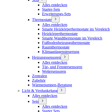
Alles entdecken
Starter-Sets
Erweiterungs-Sets
Thermostate
Alles entdecken
Smarte Heizkörperhermostate im Vergleich
Heizkörperthermostate
Smarte Wandthermostate im Vergleich
Fußbodenheizungsthermostate
Raumthermostate
Klimaanlagensteuerung
Heizungssensoren
Alles entdecken
Tür- und Fenstersensoren
Wettersensoren
Zentralen
Zubehör
Wärmepumpen-Beratung
Licht & Verdunkelung
Alles entdecken
Sets
Alles entdecken
Starter Sets