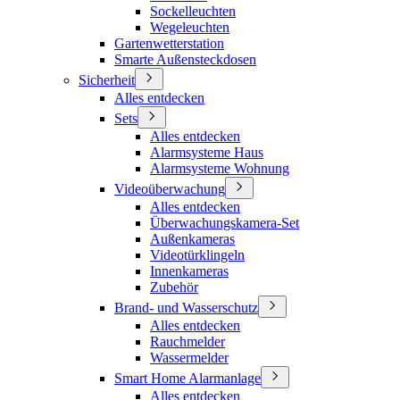
Sockelleuchten
Wegeleuchten
Gartenwetterstation
Smarte Außensteckdosen
Sicherheit
Alles entdecken
Sets
Alles entdecken
Alarmsysteme Haus
Alarmsysteme Wohnung
Videoüberwachung
Alles entdecken
Überwachungskamera-Set
Außenkameras
Videotürklingeln
Innenkameras
Zubehör
Brand- und Wasserschutz
Alles entdecken
Rauchmelder
Wassermelder
Smart Home Alarmanlage
Alles entdecken