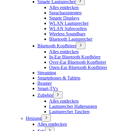
Smarte Lautsprecher
Alles entdecken
Sprachassistenten
Smarte Displays
WLAN Lautsprecher
WLAN Subwoofers
Wireless Soundbars
Bluetooth Lautsprecher
Bluetooth Kopfhörer
Alles entdecken
In-Ear Bluetooth Kopfhörer
Over-Ear Bluetooth Kopfhörer
Open-Ear Bluetooth Kopfhörer
Streaming
Smartphones & Tablets
Beamer
Smart-TVs
Zubehör
Alles entdecken
Lautsprecher Halterungen
Lautsprecher Taschen
Heizung
Alles entdecken
Sets