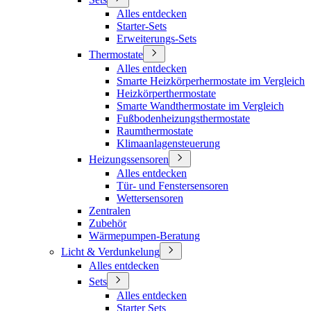
Alles entdecken
Starter-Sets
Erweiterungs-Sets
Thermostate
Alles entdecken
Smarte Heizkörperhermostate im Vergleich
Heizkörperthermostate
Smarte Wandthermostate im Vergleich
Fußbodenheizungsthermostate
Raumthermostate
Klimaanlagensteuerung
Heizungssensoren
Alles entdecken
Tür- und Fenstersensoren
Wettersensoren
Zentralen
Zubehör
Wärmepumpen-Beratung
Licht & Verdunkelung
Alles entdecken
Sets
Alles entdecken
Starter Sets