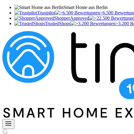
Smart Home aus Berlin
Trustpilot
>6.500 Bewertun
ShopperApproved
TrustedShops
>3.200 B