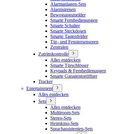
Alarmanlagen-Sets
Alarmsirenen
Bewegungsmelder
Smarte Fernbedienungen
Smarte Schalter
Smarte Steckdosen
Smarte Tastenfelder
Tür- und Fenstersensoren
Zentralen
Zutrittskontrolle
Alles entdecken
Smarte Türschlösser
Keypads & Fernbedienungen
Smarte Garagentoröffner
Tracker
Entertainment
Alles entdecken
Sets
Alles entdecken
Multiroom-Sets
Stereo-Sets
Heimkino-Sets
Sprachassistenten-Sets